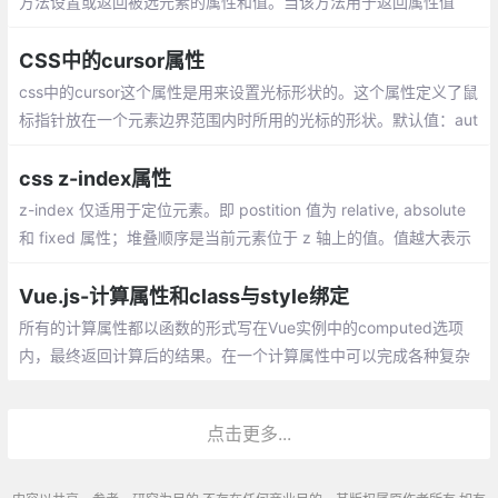
方法设置或返回被选元素的属性和值。当该方法用于返回属性值
时，则返回第一个匹配元素的值。当该方法用于设置属性值时，则
为匹配元素集合设置一个或多个属性/值对。
CSS中的cursor属性
css中的cursor这个属性是用来设置光标形状的。这个属性定义了鼠
标指针放在一个元素边界范围内时所用的光标的形状。默认值：aut
o，继承性：yes，出现版本：css2
css z-index属性
z-index 仅适用于定位元素。即 postition 值为 relative, absolute
和 fixed 属性；堆叠顺序是当前元素位于 z 轴上的值。值越大表示
元素越靠近屏幕，反之元素越远离屏幕在同一个堆叠上下文中， z-i
ndex 值越大，越靠近屏幕。
Vue.js-计算属性和class与style绑定
所有的计算属性都以函数的形式写在Vue实例中的computed选项
内，最终返回计算后的结果。在一个计算属性中可以完成各种复杂
的逻辑，包括运算、函数调用等，只要最终返回一个结果即可。
点击更多...