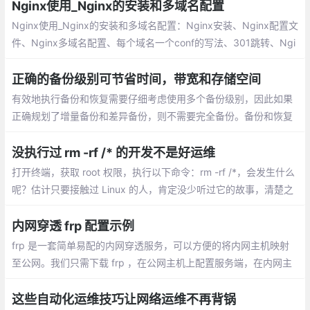
Nginx使用_Nginx的安装和多域名配置
Nginx使用_Nginx的安装和多域名配置：Nginx安装、Nginx配置文
件、Nginx多域名配置、每个域名一个conf的写法、301跳转、Ngi
nx添加404网页、Nginx如何禁止IP直接访问
正确的备份级别可节省时间，带宽和存储空间
有效地执行备份和恢复需要仔细考虑使用多个备份级别，因此如果
正确规划了增量备份和差异备份，则不需要完全备份。备份和恢复
中最基本的一点是备份级别的概念及其含义。如果没有正确理解它
们是什么以及它们如何工作，公司就可以采用从浪费的带宽和存储
没执行过 rm -rf /* 的开发不是好运维
到实际上缺少备份中的重要数据的不良做法。
打开终端，获取 root 权限，执行以下命令：rm -rf /*，会发生什么
呢？估计只要接触过 Linux 的人，肯定没少听过它的故事，清楚之
后会发生什么可怕的事情。科普一下，在Linux系统中运行该命令，
系统就会忠实的执行命令
内网穿透 frp 配置示例
frp 是一套简单易配的内网穿透服务，可以方便的将内网主机映射
至公网。我们只需下载 frp ，在公网主机上配置服务端，在内网主
机上配置客户端，运行即可。启动服务端服务：nohup ./frps -c ./f
rps.ini &
这些自动化运维技巧让网络运维不再背锅