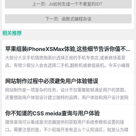
上一页:
Js如何生成一个不重复的ID？
下一页:
函数式编程杂谈
相关推荐
苹果组装iPhoneXSMax体验,这些细节告诉你值不值得买
大部分人买手机情愿掏高价选择正规的手机专卖店,或者商场直营
店。有很少部分人会去选择二手机,翻新机或者组装机。今天小编我
就给大家分析一下二手机,翻新机,组装手机他们的区别
网站制作过程中必须避免用户体验错误
网站制作是一项复杂的任务，设计不仅需要能够满足用户的意图，
还要借助用户体验设计建立独特的品牌，用户体验和用户设计是网
站开发必须关注的两个主要组件，在网站网站程序开发中扮演着不
可或缺的角色，对于专业水平要求也非常高
你不知道的CSS meida查询与用户体验
媒体查询可以看成是浏览器提供的获取⽤户系统参数和设置的接
⼝。需要注意的是，不少前端开发有这么个认知误区，就是认为媒