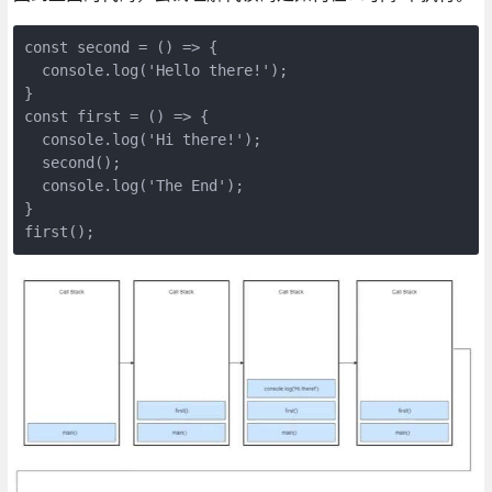
const second = () => {

  console.log('Hello there!');

}

const first = () => {

  console.log('Hi there!');

  second();

  console.log('The End');

}
