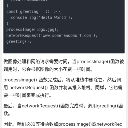
}

const greeting = () => {

  console.log('Hello World');

}

processImage(logo.jpg);

networkRequest('www.somerandomurl.com');

greeting();

做图像处理和网络请求需要时间，当processImage()函数被
调用时，它会根据图像的大小花费一些时间。
processImage() 函数完成后，将从堆栈中删除它。然后调
用 networkRequest() 函数并将其推入堆栈。同样，它也需
要一些时间来完成执行。
最后，当networkRequest()函数完成时，调用greeting()函
数。
因此，咱们必须等待函数如processImage()或networkReq