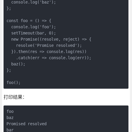
  console.log('baz');

};

const foo = () => {

  console.log('foo');

  setTimeout(bar, 0);

  new Promise((resolve, reject) => {

    resolve('Promise resolved');

  }).then(res => console.log(res))

    .catch(err => console.log(err));

  baz();

};

打印结果：
foo

baz

Promised resolved

bar
