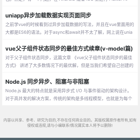
P，系统里配置的 HTTP 代理并不生效？
uniapp异步加载数据实现页面同步
之前学vue的时候看到过异步加载数据的写法，并且在vue里面用的
大都是ES6的语法。对于async和await并不太了解，网上说在unia
pp中请求数据时总是数据和页面不同步
vue父子组件状态同步的最佳方式续章(v-model篇)
对于父子组件状态同步，这篇文章 《vue父子组件状态同步的最佳
方式》 讲述了大多数情况下的最优解，但是当我们希望自己创建的
可复用组件和封装的逻辑能够尽量行为一致的时候情况可能会有所
不同
Node.js 同步异步、阻塞与非阻塞
Node.js 最大的特点就是采用异步式 I/O 与事件驱动的架构设计。
对于高并发的解决方案，传统的架构是多线程模型，也就是为每个
业务逻辑提供一个系统线程
内容以共享、参考、研究为目的,不存在任何商业目的。其版权属原作者所有,如有
侵权或违规,请与小编联系!情况属实本人将予以删除!