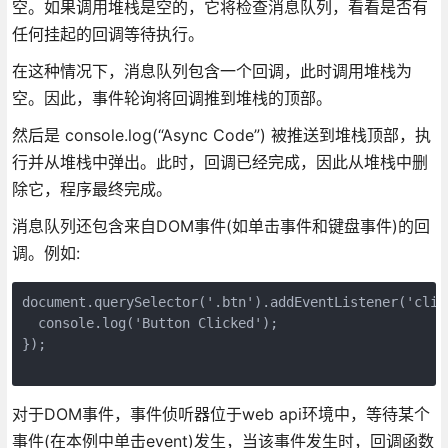
空。如果调用堆栈是空的，它将检查消息队列，看看是否有
任何挂起的回调等待执行。
在这种情况下，消息队列包含一个回调，此时调用堆栈为
空。因此，事件轮询将回调推到堆栈的顶部。
然后是 console.log(“Async Code”) 被推送到堆栈顶部，执
行并从堆栈中弹出。此时，回调已经完成，因此从堆栈中删
除它，程序最终完成。
消息队列还包含来自DOM事件(如单击事件和键盘事件)的回
调。例如:
document.querySelector('.btn').addEventListener('click
  console.log('Button Clicked');

});

对于DOM事件，事件侦听器位于web api环境中，等待某个
事件(在本例中单击event)发生，当该事件发生时，回调函数