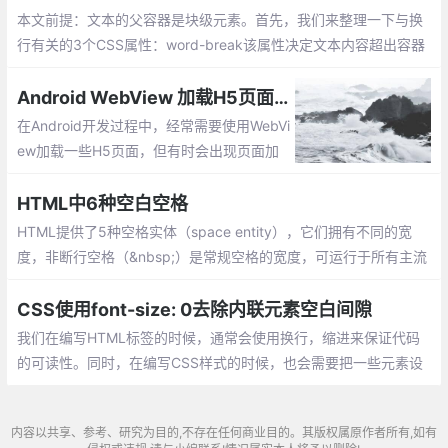
本文前提：文本的父容器是块级元素。首先，我们来整理一下与换
行有关的3个CSS属性：word-break该属性决定文本内容超出容器
时，浏览器是否自动插入换行符。word-wrap（overflow-wrap）
该属性决定浏览器是否应该在一个无法正常断开的单词内部插入换
Android WebView 加载H5页面空白问题
行符。
在Android开发过程中，经常需要使用WebVi
ew加载一些H5页面，但有时会出现页面加
载失败的情况，今天就探讨下如何解决页面
加载空白的问题：
HTML中6种空白空格
HTML提供了5种空格实体（space entity），它们拥有不同的宽
度，非断行空格（&nbsp;）是常规空格的宽度，可运行于所有主流
浏览器。其他几种空格（ &ensp; &emsp; &thinsp; &zwnj;&zwj;）
在不同浏览器中宽度各异。
CSS使用font-size: 0去除内联元素空白间隙
我们在编写HTML标签的时候，通常会使用换行，缩进来保证代码
的可读性。同时，在编写CSS样式的时候，也会需要把一些元素设
置为inline或inline-block。这样一来，有时在页面中会出现意外的
空白间隙导致页面视图与本意不符
内容以共享、参考、研究为目的,不存在任何商业目的。其版权属原作者所有,如有