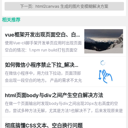
下一页:
html2canvas 生成的图片变模糊解决方案
相关推荐
vue框架开发出现页面空白、白屏的解决方法总汇
使用Vue-cli脚手架开发单页应用时出现页面
空白的情况：1.npm run build打包页面空
白，2. iOS的Safari下无法打开网页，3.升级
vue2+部分手机访问出现页面空白，4.升级v
如何微信小程序禁止下拉_解决小程序下拉出现空白的情况
ue2+IP访问页面空白，5.Vue在IE下显示空
在微信小程序中，用力往下拉动，页面顶部
白问题，6.Vue只在iOS 10出现白屏问题
会出现一段空白的地方。 产品的需求不太允
许这么做，会影响用户体验，查看文档发现
可以使用enablePullDownRefresh这属性来
html页面body与div之间产生空白解决方法
实现，但是在部分ios端仍然可以下拉出现空
在做一个页面输出时发现body与div之间出现20px左右高度的空
白。那么该如何解决呢？
白，尝试多种方法无解，尤其是方法1也解决不了，后来发现原来是
html文件编码格式问题造成的！css初始化,解决不了，就将html文
件格式保存为utf-8编码格式，即问题完美解决
彻底搞懂CSS文本、空白换行问题