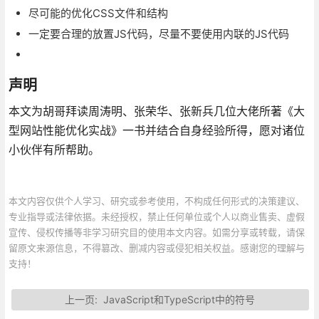
尽可能的优化CSS文件和结构
一定要合理的放置JS代码，尽量不要使用内联的JS代码
声明
本文为胡哥拜读周涛明、张荣华、张新兵几位大佬所著《大
型网站性能优化实战》一书并结合自身经验所得，愿对诸位
小伙伴有所帮助。
本文内容仅供个人学习、研究或参考使用，不构成任何形式的决策建议、
专业指导或法律依据。未经授权，禁止任何单位或个人以商业售卖、虚假
宣传、侵权传播等非学习研究目的使用本文内容。如需分享或转载，请保
留原文来源信息，不得篡改、删减内容或侵犯相关权益。感谢您的理解与
支持！
上一页:
JavaScript和TypeScript中的符号