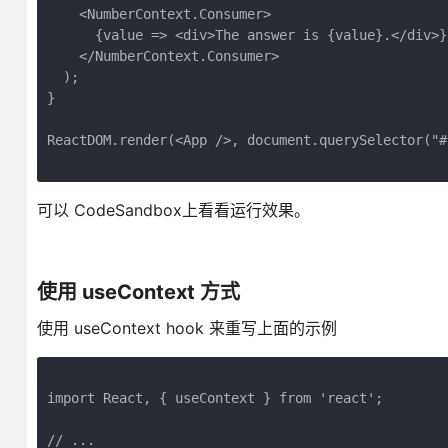
    <NumberContext.Consumer>

      {value => <div>The answer is {value}.</div>}

    </NumberContext.Consumer>

  );

}

ReactDOM.render(<App />, document.querySelector("#r
可以 CodeSandbox上看看运行效果。
使用 useContext 方式
使用 useContext hook 来重写上面的示例
import React, { useContext } from 'react';

// ...
