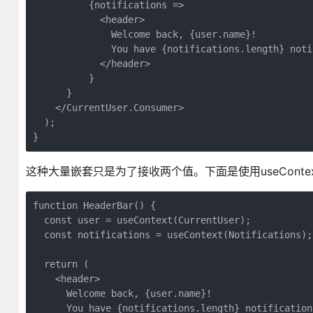
          {notifications =>

            <header>

              Welcome back, {user.name}!

              You have {notifications.length} notif
            </header>

          }

      }

    </CurrentUser.Consumer>

  );

这种大量嵌套只是为了接收两个值。下面是使用useConte
function HeaderBar() {

  const user = useContext(CurrentUser);

  const notifications = useContext(Notifications);

  return (

    <header>

      Welcome back, {user.name}!

      You have {notifications.length} notifications