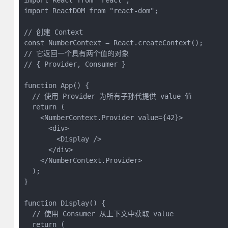
import React from "react";

import ReactDOM from "react-dom";

// 创建 Context

const NumberContext = React.createContext();

// 它返回一个具有两个值的对象

// { Provider, Consumer }

function App() {

  // 使用 Provider 为所有子孙代提供 value 值 

  return (

    <NumberContext.Provider value={42}>

      <div>

        <Display />

      </div>

    </NumberContext.Provider>

  );

}

function Display() {

  // 使用 Consumer 从上下文中获取 value

  return (
