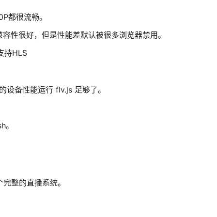
80P都很流畅。
。Flash兼容性很好，但是性能差默认被很多浏览器禁用。
支持HLS
的设备性能运行 flv.js 足够了。
sh。
一个完整的直播系统。