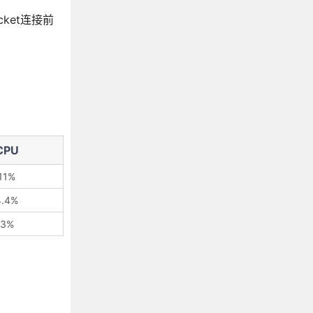
cket连接前
CPU
11%
4.4%
3%