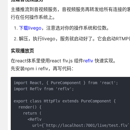
主播推流到音视频服务，音视频服务再转发给所有连接的客
行在任何操作系统上。
下载livego
，注意选对你的操作系统和位数。
解压，执行livego，服务就启动好了。它会启动RTMP(
实现播放页
在react体系里使用react flv.js 组件
reflv
快速实现。
先安装npm i reflv，再写代码：
import React, { PureComponent } from 'react';

import Reflv from 'reflv';

export class HttpFlv extends PureComponent {

  render() {

    return (

      <Reflv

        url={`http://localhost:7001/live/test.flv`}