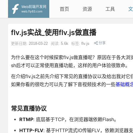
Web前端开发网
首页
资源
工具
文
web.fly63.com
flv.js实战_使用flv.js做直播
分享
更新日期:
2018-03-22
阅读:
5.6k
标签:
flv.js
为什么要在这个时候探索flv.js做直播呢？原因在于各大浏览
sh后才可以正常使用直播功能，这样的用户体验很致命。
在介绍flv.js之前先介绍下常见的直播协议以及给出我对
如果你看的很吃力可以先了解下音视频技术的一些
基础概
常见直播协议
RTMP
: 底层基于TCP，在浏览器端依赖Flash。
HTTP-FLV
: 基于HTTP流式IO传输FLV，依赖浏览器