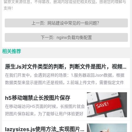
留原文来源信息，不得篡改、删减内容或侵犯相关权益。感谢您的理解与
支持！
上一页:
网站建设中常见的一些问题？
下一页:
nginx负载均衡配置
相关推荐
原生Js对文件类型的判断，判断文件是图片，视频等格式
在我们开发中，会遇到这样的场景：1.服务器返回Json数据，根据
数据类型来显示是图片还是视频。2.前端上传文件，需要指定文件
类型才能上传到服务器。这时候就需要使用Js来判断对应文件的类
型
h5移动端禁止长按图片保存
在移动端访问H5页面的时候，长按图片就会
把图片保存起来，为了能够让用户体验更好
一些，我们需要长按的时候也不保存图片。
那该如何实现呢？下面给出3种解决方案。
lazysizes.js使用方法_实现图片懒加载、延迟加载的js插件