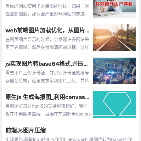
使用 pointer-events:none、全局属性、加
当你的网站使用了大量图片时候，如果一次
一层遮罩层
性全部加载，那么会严重影响网站的速度。
通过lazysizes.js插件就能很好解决这个问
题，它可以实现图片的延迟加载【懒加载】
web前端图片加载优化，从图片模糊到清晰的实现过程
在网页图片显示的时候，会发现许多网站采
用了先模糊，然后在慢慢清晰的过程，这样
的加载用户体验是比较好的，那么如何实现
呐？默认加载2张图片，一张缩略图，一张
js实现图片转base64格式,并压缩上传
原图，当打开网页的时候默认只显示缩略图
需要用户上传身份证，并识别身份证的编号
存储在后端，这里要求实现图片上传，并转
为base64的格式，传给服务器失败图片的
身份证号码。由于很多用户用手机拍摄的照
原生js 生成海报图_利用canvas合成图片的实现方法
片
目前浏览器对html5的支持越来越好，我们
现在不用服务器端，直接在前端利用canvas
就可以进行图片的合成了。下面就介绍下如
何通过原生js 来生成海报图
前端Js图片压缩
实现思路:获取input的file;使用fileReader() 将图片转为base64;使