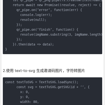
    return await new Promise((resolve, reject) => {

      qr_pipe.on(‘error‘, function(err) {

        console.log(err);

        resolve(null);

      });

      qr_pipe.on(‘finish‘, function() {

        resolve(imgName.substring(3, imgName.length));
      });

    }).then(data => data);

}
2.使用 text-to-svg 生成邀请码图片，字符转图片
const textToSVG = TextToSVG.loadSync();

      const svg = textToSVG.getSVG(id + ‘‘, {

        x: 0,

        y: 0,

        width: 80,
