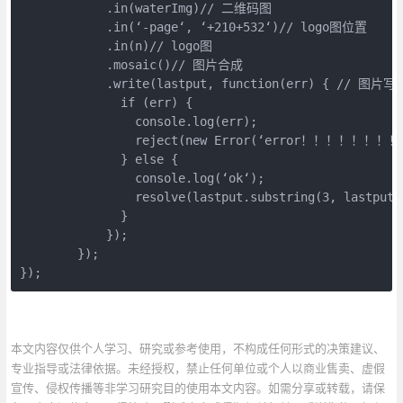
            .in(waterImg)// 二维码图

            .in(‘-page‘, ‘+210+532‘)// logo图位置

            .in(n)// logo图

            .mosaic()// 图片合成

            .write(lastput, function(err) { // 图片写入
              if (err) {

                console.log(err);

                reject(new Error(‘error！！！！！！
              } else {

                console.log(‘ok‘);

                resolve(lastput.substring(3, lastput.l
              }

            });

        });

});
本文内容仅供个人学习、研究或参考使用，不构成任何形式的决策建议、
专业指导或法律依据。未经授权，禁止任何单位或个人以商业售卖、虚假
宣传、侵权传播等非学习研究目的使用本文内容。如需分享或转载，请保