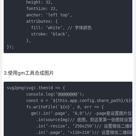
        height: 32,

        fontSize: 22,

        anchor: ‘left top‘,

        attributes: {

          fill: ‘white‘, // 字体颜色

          stroke: ‘black‘,

        },

});
3.使用gm工具合成图片
svg2png(svg).then(d => {

        console.log(‘@@@@@@@@‘);

        const n = `${this.app.config.share_path}/${nam
        fs.writeFile(`${n}`, d, err => {

          gm().in(‘-page‘, ‘0,0‘)// -page
            .in(sourceImg)// 底图，到这里第一张图
            .in(‘-resize‘, ‘250x250‘)// 设置微
            .in(‘-page‘, ‘+110+210‘)// 设置微信二维码