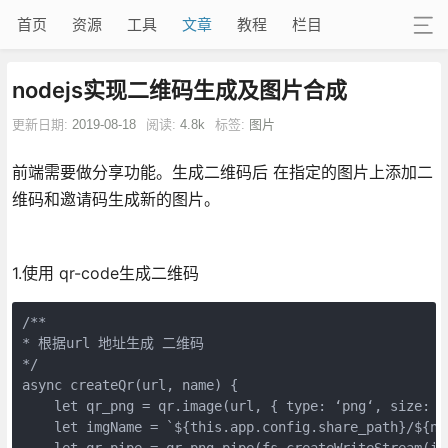
首页
资源
工具
文章
教程
栏目
nodejs实现二维码生成及图片合成
更新日期:
2019-08-18
阅读:
4.8k
标签:
图片
前端需要做分享功能。生成二维码后 在指定的图片上添加二
维码和邀请码生成新的图片。
1.使用 qr-code生成二维码
/**

* 根据url 地址生成 二维码

*/

async createQr(url, name) {

    let qr_png = qr.image(url, { type: ‘png‘, size: 8,
    let imgName = `${this.app.config.share_path}/${nam
    let qr_pipe = qr_png.pipe(fs.createWriteStream(img