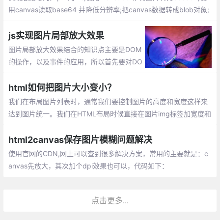
用canvas读取base64 并降低分辨率;把canvas数据转成blob对象;
把blob对象转file对象;完成压缩
js实现图片局部放大效果
图片局部放大效果结合的知识点主要是DOM
的操作，以及事件的应用，所以首先要对DO
M的操作有一定了解，其次能对事件的应用
有一定的累积。
html如何把图片大小变小？
我们在布局图片列表时，通常我们要控制图片的高度和宽度这样来
达到图片统一。我们在HTML布局时候直接在图片img标签加宽度和
高度属性即可控制图片高和宽。
html2canvas保存图片模糊问题解决
使用官网的CDN,网上可以查到很多解决方案，常用的主要就是：c
anvas先放大，其次加个dpi效果也可以，代码如下：
点击更多...