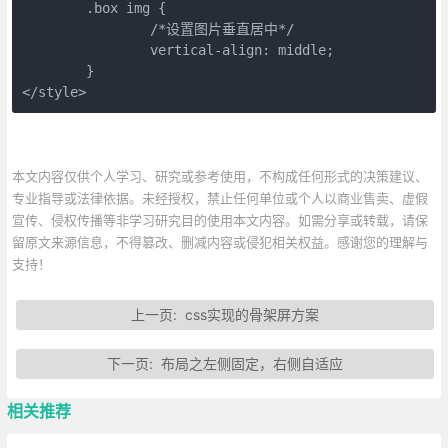
	.box img {

		/*设置图片垂直居中*/

		vertical-align: middle;

	}

</style>
本文内容仅供个人学习、研究或参考使用，不构成任何形式的决策建议、
专业指导或法律依据。未经授权，禁止任何单位或个人以商业售卖、虚假
宣传、侵权传播等非学习研究目的使用本文内容。如需分享或转载，请保
留原文来源信息，不得篡改、删减内容或侵犯相关权益。感谢您的理解与
支持！
上一页:
css实现的骨架屏方案
下一页:
布局之左侧固定，右侧自适应
相关推荐