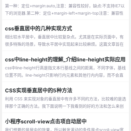
第一种：定位+margin:auto,注意：兼容性较好，缺点:不支持IE7以
下的浏览器.第二种：定位+margin-left+margin-top注意：兼容性
好;缺点:必须知道元素的宽高,第三种：定位+transfrom
css垂直居中的几种实现方式
相比较水平居中，垂直居中比较复杂点。尤其是在实际页面中，有
很多特殊的场景，导致水平居中实现起来比较麻烦。这篇文章旨在
纪录一些我知道的居中方式
css中line-height的理解_介绍line-height实际应用
css中line-height行高是指文本行基线之间的距离，不同字体，基线
位置不同。line-height只影响行内元素和其他行内内容，而不会直
接影响块级元素。line-height实际应用：图片水平垂直居中、多行
文本水平垂直居中、用line-height代替height
CSS实现垂直居中的5种方法
利用 CSS 来实现对象的垂直居中有许多不同的方法，比较难的是选
择那个正确的方法。我下面说明一下我看到的好的方法和怎么来创
建一个好的居中网站。使用 CSS 实现垂直居中并不容易。有些方法
在一些浏览器中无效。
小程序scroll-view点击项自动居中
我们想要的是居中的效果，所以触发滚动的条件是点scroll-view宽