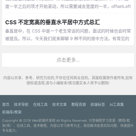
度一半之后的项才开始滚动，所以需要减去宽度的一半，offsetLeft
为相对于scroll-view总长度的X轴距离，只要相减计算后的数值为
正数，就可以证明上面的条件，触发滚动
CSS 不定宽高的垂直水平居中方式总汇
垂直居中，在 CSS 中是一个老生常谈的问题，面试的时候也会时常
被提及。所以，今天我们就来聊聊 9 种不同的居中方法。有常见的
flex、transform、absolute 等等。也有 CSS3 的网格布局。还有
伪元素的方法，是的，你没有看错
点击更多...
内容以共享、参考、研究为目的,不存在任何商业目的。其版权属原作者所有,如有
侵权或违规,请与小编联系!情况属实本人将予以删除!
首页
技术导航
在线工具
技术文章
教程资源
前端标签
AI工具集
前端库/框架