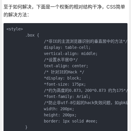
至于如何解决，下面是一个权衡的相对结构干净，CSS简单
的解决方法：
<style>

	.box {

		/*非IE的主流浏览器识别的垂直居中的方法*/

		display: table-cell;

		vertical-align: middle;

		/*设置水平居中*/

		text-align: center;

		/* 针对IE的Hack */

		*display: block;

		*font-size: 175px;

		/*约为高度的0.873，200*0.873 约为175*/

		*font-family: Arial;

		/*防止非utf-8引起的hack失效问题，如gbk编码*/

		width: 200px;

		height: 200px;

		border: 1px solid #eee;

	}
