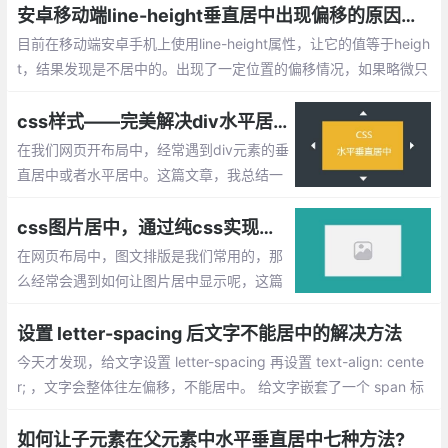
安卓移动端line-height垂直居中出现偏移的原因，及解决方法
目前在移动端安卓手机上使用line-height属性，让它的值等于heigh
t，结果发现是不居中的。出现了一定位置的偏移情况，如果略微只
有两三个像素差距是看不出来的。
css样式——完美解决div水平居中及div水平垂直居中的方法总结
在我们网页开布局中，经常遇到div元素的垂
直居中或者水平居中。这篇文章，我总结一
下
css图片居中，通过纯css实现图片居中的多种实现方法
在网页布局中，图文排版是我们常用的，那
么经常会遇到如何让图片居中显示呢，这篇
文章将总结常用css实现图片居中的方法总
结。
设置 letter-spacing 后文字不能居中的解决方法
今天才发现，给文字设置 letter-spacing 再设置 text-align: cente
r; ，文字会整体往左偏移，不能居中。 给文字嵌套了一个 span 标
签，再选择文字可以看出，letter-spacing 给每个字的右边都加了
一个间距。
如何让子元素在父元素中水平垂直居中七种方法?