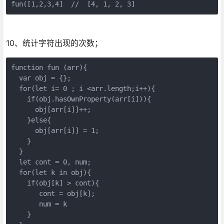
fun([1,2,3,4]  //  [4, 1, 2, 3]
10、统计字符出现的次数；
function fun (arr){

  var obj = {};

  for(let i= 0 ; i <arr.length;i++){

    if(obj.hasOwnProperty(arr[i])){

      obj[arr[i]]++;

    }else{

      obj[arr[i]] = 1;

    }

  }

  let cont = 0, num;

  for(let k in obj){

    if(obj[k] > cont){

       cont = obj[k];

       num = k 

    }
