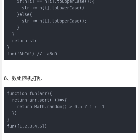
    if(n[i] == n[i].toUpperCase()){

      str += n[i].toLowerCase()

    }else{

      str += n[i].toUpperCase();

    }

  }

  return str 

}

fun('AbCd') //  aBcD
6、数组随机打乱
function fun(arr){

  return arr.sort( ()=>{

    return Math.random() > 0.5 ? 1 : -1

  })

}

fun([1,2,3,4,5])