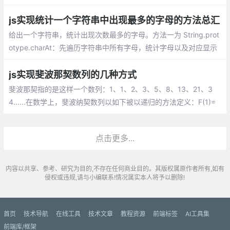
据既可以是颜色，也可以是人，也就是说我们可以通过检测到某特
定颜色，或者检测一个人体/脸的出现与移动，来触发JavaScript
js实现统计一个字符串中出现最多的字母的方法总汇
事件。
给出一个字符串，统计出现次数最多的字母。方法一为 String.prot
otype.charAt：先遍历字符串中所有字母，统计字母以及对应显示
的次数，最后是进行比较获取次数最大的字母。方法二 String.prot
otype.split：逻辑和方法一相同，只不过是通过 split 直接把字符串
js实现斐波那契数列的几种方式
先拆成数组。
斐波那契指的是这样一个数列：1、1、2、3、5、8、13、21、3
4......在数学上，斐波纳契数列以如下被以递归的方法定义：F(1)=
1，F(2)=1, F(n)=F(n-1)+F(n-2)（n>=2，n∈N*）;随着数列项数的
增加，前一项与后一项之比越来越逼近黄金分割的数值0.6180339
点击更多...
887..…
内容以共享、参考、研究为目的,不存在任何商业目的。其版权属原作者所有,如有
侵权或违规,请与小编联系!情况属实本人将予以删除!
首页
技术导航
在线工具
技术文章
教程资源
前端标签
AI工具集
前端库/框架