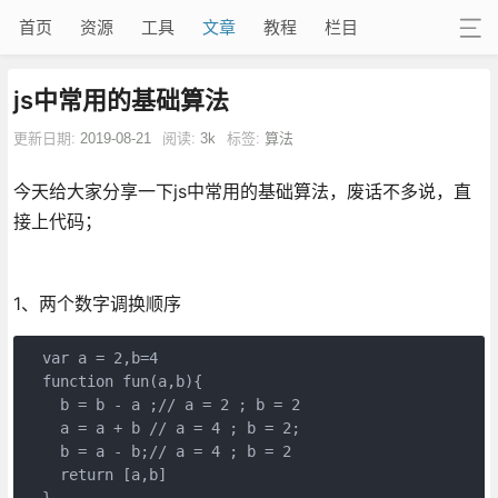
首页
资源
工具
文章
教程
栏目
js中常用的基础算法
更新日期:
2019-08-21
阅读:
3k
标签:
算法
今天给大家分享一下js中常用的基础算法，废话不多说，直
接上代码；
1、两个数字调换顺序
  var a = 2,b=4

  function fun(a,b){

    b = b - a ;// a = 2 ; b = 2

    a = a + b // a = 4 ; b = 2;

    b = a - b;// a = 4 ; b = 2

    return [a,b]

  }
