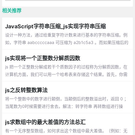
相关推荐
JavaScript字符串压缩_js实现字符串压缩
设计一种方法，通过给重复字符计数来进行基本的字符串压缩。例
如，字符串 aabcccccaaa 可压缩为 a2b1c5a3 。而如果压缩后的
字符数不小于原始的字符数，则返回原始的字符串。 可以假设字符
串仅包括a-z的字母
js实现将一个正整数分解质因数
js 把一个正整数分解成若干个质数因子的过程称为分解质因数，在
计算机方面，我们可以用一个哈希表来存储这个结果。首先，你需
要一个判断是否为质数的方法，然后，利用短除法来分解。
js之反转整数算法
将一个整数中的数字进行颠倒，当颠倒后的整数溢出时，返回 0 ；
当尾数为0时候需要进行舍去。解法：转字符串 再转数组进行操
作，看到有人用四则运算+遍历反转整数。
js求数组中的最大差值的方法总汇
有一个无序整型数组，如何求出这个数组中