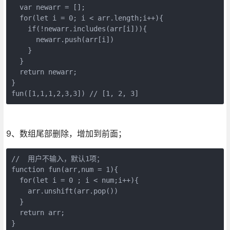
  var newarr = [];

  for(let i = 0; i < arr.length;i++){

    if(!newarr.includes(arr[i])){

      newarr.push(arr[i])

    }

  }

  return newarr;

}

fun([1,1,1,2,3,3]) // [1, 2, 3]
9、数组尾部删除，增加到前面；
//  用户不输入，默认1项；

function fun(arr,num = 1){

  for(let i = 0 ; i < num;i++){

    arr.unshift(arr.pop())

  }

  return arr;

}
