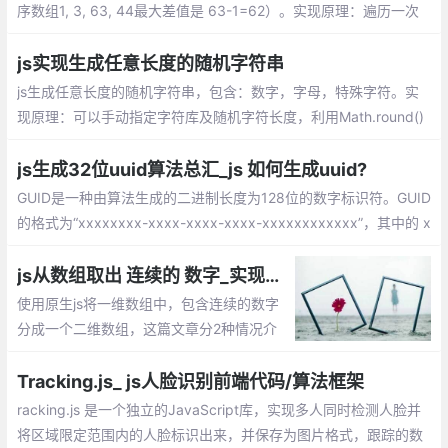
最大差值。（例如：无序数组1, 3, 63, 44最
大差值是 63-1=62）。实现原理：遍历一次
数组，找到最大值和最小值，返回差值
js实现生成任意长度的随机字符串
js生成任意长度的随机字符串，包含：数字，字母，特殊字符。实
现原理：可以手动指定字符库及随机字符长度，利用Math.round()
和Math.random()两个方法实现获取随机字符
js生成32位uuid算法总汇_js 如何生成uuid?
GUID是一种由算法生成的二进制长度为128位的数字标识符。GUID
的格式为“xxxxxxxx-xxxx-xxxx-xxxx-xxxxxxxxxxxx”，其中的 x
是 0-9 或 a-f 范围内的一个32位十六进制数。在理想情况下，任何
计算机和计算机集群都不会生成两个相同的GUID。
js从数组取出 连续的 数字_实现一维数组中连续数字分成几个连续的数字数组
使用原生js将一维数组中，包含连续的数字
分成一个二维数组，这篇文章分2种情况介
绍如何实现？1、过滤单个数字；2、包含单
个数字。
Tracking.js_ js人脸识别前端代码/算法框架
racking.js 是一个独立的JavaScript库，实现多人同时检测人脸并
将区域限定范围内的人脸标识出来，并保存为图片格式，跟踪的数