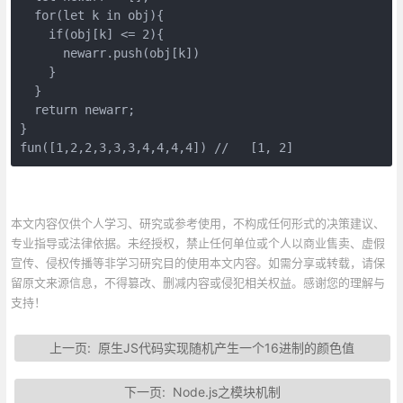
  for(let k in obj){

    if(obj[k] <= 2){

      newarr.push(obj[k])

    }

  }

  return newarr;

}

fun([1,2,2,3,3,3,4,4,4,4]) //   [1, 2]
本文内容仅供个人学习、研究或参考使用，不构成任何形式的决策建议、
专业指导或法律依据。未经授权，禁止任何单位或个人以商业售卖、虚假
宣传、侵权传播等非学习研究目的使用本文内容。如需分享或转载，请保
留原文来源信息，不得篡改、删减内容或侵犯相关权益。感谢您的理解与
支持！
上一页:
原生JS代码实现随机产生一个16进制的颜色值
下一页:
Node.js之模块机制