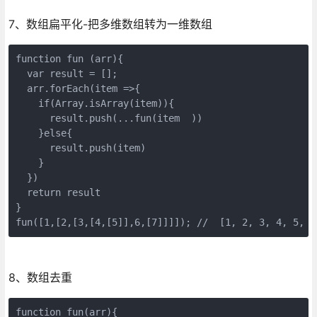
7、数组扁平化-把多维数组转为一维数组
function fun (arr){

  var result = [];

  arr.forEach(item =>{

    if(Array.isArray(item)){

      result.push(...fun(item  ))

    }else{

      result.push(item)

    }

  })

  return result

}

fun([1,[2,[3,[4,[5]],6,[7]]]]); //  [1, 2, 3, 4, 5, 6
8、数组去重
function fun(arr){
