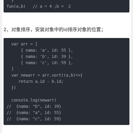
fun(a,b)   // a = 4 ;b =  2
2、对象排序，安装对象中的id排序对象的位置；
  var arr = [

      { nama: 'a', id: 55 },

      { nama: 'b', id: 39 },  

      { nama: 'c', id: 59 },

  ]

  var newarr = arr.sort((a,b)=>{

     return a.id - b.id;

  })

  console.log(newarr)

//  {nama: "b", id: 39}

//  {nama: "a", id: 55}

//  {nama: "c", id: 59}