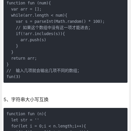
function fun (num){

  var arr = [];

  while(arr.length < num){

    var s = parseInt(Math.random() * 100);

    // 如果这个数组中没有这一项才能进去；

    if(!arr.includes(s)){

      arr.push(s)

    }

  }

  return arr;

}

//  输入几项就会输出几项不同的数组；

fun(3)
5、字符串大小写互换
function fun (n){

  let str = ''

  for(let i = 0;i < n.length;i++){
