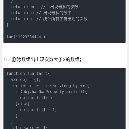
  }

  return cont  //  出现最多的次数

  return num // 出现最多的数字

  return obj // 统计所有字符出现的次数

}

fun('1223334444')
11、删除数组出出现次数大于2的数组；
function fun (arr){

  var obj = {};

  for(let i= 0 ; i <arr.length;i++){

    if(obj.hasOwnProperty(arr[i])){

      obj[arr[i]]++;

    }else{

      obj[arr[i]] = 1;

    }

  }

  let newarr = [];
