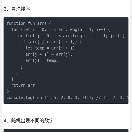
3、冒泡排序
function fun(arr) {

  for (let i = 0; i < arr.length - 1; i++) {

    for (let j = 0; j < arr.length - i - 1; j++) {

      if (arr[j] > arr[j + 1]) {

        let temp = arr[j + 1];

        arr[j + 1] = arr[j];

        arr[j] = temp;

      }

    }

  }

  return arr;

}

console.log(fun([1, 5, 2, 8, 3, 7])); // [1, 2, 3, 5,
4、随机出现不同的数字