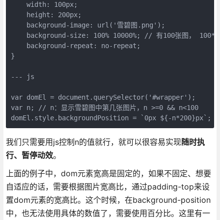
    width: 100px;

    height: 200px;

    background-image: url('雪碧图.png');

    background-size: 100% 10000%; // 有100张图， 100*10
    background-repeat: no-repeat;

}

--- js

var domEl = document.querySelector('#wrapper');

var n; // n：显示雪碧图中第几张图片，n >=0 && n<100

domEl.style.backgroundPosition = `0px ${-n*200}px
我们只需要用js控制n的值就行，就可以很容易实现
随时执
行、暂停动效
。
上面的例子中，dom元素宽高是固定的，如果不固定、想要
自适应的话，需要根据图片宽高比，通过padding-top来设
置dom元素的宽高比。这个时候，在background-position
中，也无法使用具体的数值了，需要使用百分比。这里有一