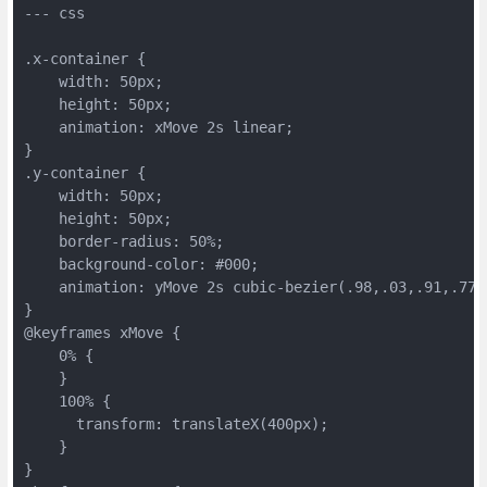
--- css

.x-container {

    width: 50px;

    height: 50px;

    animation: xMove 2s linear;

}

.y-container {

    width: 50px;

    height: 50px;

    border-radius: 50%;

    background-color: #000;

    animation: yMove 2s cubic-bezier(.98,.03,.91,.77);
}

@keyframes xMove {

    0% {

    }

    100% {

      transform: translateX(400px);

    }

}
