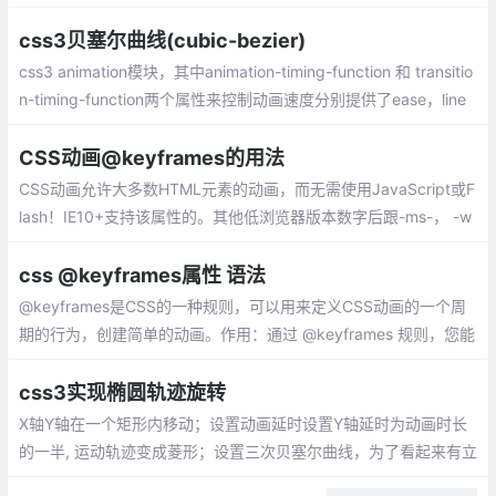
是，如果我希望是慢慢的从一种状态，转变成另外一种状态，怎么
办？ transition可以做到。
css3贝塞尔曲线(cubic-bezier)
css3 animation模块，其中animation-timing-function 和 transitio
n-timing-function两个属性来控制动画速度分别提供了ease，line
r，ease-in，ease-out
CSS动画@keyframes的用法
CSS动画允许大多数HTML元素的动画，而无需使用JavaScript或F
lash！IE10+支持该属性的。其他低浏览器版本数字后跟-ms-， -w
ebkit-，-moz-或-o-指定使用前缀的第一个版本。
css @keyframes属性 语法
@keyframes是CSS的一种规则，可以用来定义CSS动画的一个周
期的行为，创建简单的动画。作用：通过 @keyframes 规则，您能
够创建动画。
css3实现椭圆轨迹旋转
X轴Y轴在一个矩形内移动；设置动画延时设置Y轴延时为动画时长
的一半, 运动轨迹变成菱形；设置三次贝塞尔曲线，为了看起来有立
体感添加scale属性,scale动画应该是X轴和Y轴的时间总和