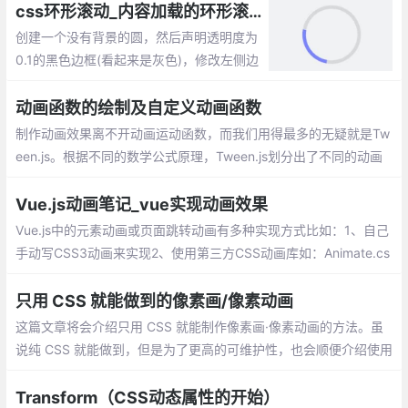
css环形滚动_内容加载的环形滚动动画效果
创建一个没有背景的圆，然后声明透明度为
0.1的黑色边框(看起来是灰色)，修改左侧边
框颜色。此时会有一个静态的看起来只有左
边框有颜色的空心圆。然后声明一个该元素
动画函数的绘制及自定义动画函数
逆时针旋转360度的动画，并让该动画无限
制作动画效果离不开动画运动函数，而我们用得最多的无疑就是Tw
播放(infinite)即可
een.js。根据不同的数学公式原理，Tween.js划分出了不同的动画
类型，每种动画类型里面都包含以下的缓动类型：ease in 先慢后
快、ease out 先块后慢、ease in out 先慢后快再慢
Vue.js动画笔记_vue实现动画效果
Vue.js中的元素动画或页面跳转动画有多种实现方式比如：1、自己
手动写CSS3动画来实现2、使用第三方CSS动画库如：Animate.cs
s3、在构子函数中操作DOM4、使用第三方Js动画库如：Velocity.j
s。
只用 CSS 就能做到的像素画/像素动画
这篇文章将会介绍只用 CSS 就能制作像素画·像素动画的方法。虽
说纯 CSS 就能做到，但是为了更高的可维护性，也会顺便介绍使用
Sass 的制作方法。
Transform（CSS动态属性的开始）