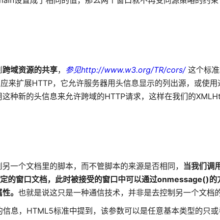
domain设置成了相同的值，那么两个窗口就不再受同源策略的约
到
跨域资源的共享
，
参见http://www.w3.org/TR/cors/
这个标准
ow-Origin相应来扩展HTTP，它允许服务器用头信息显示的列出源，或
新的头信息来允许跨域的HTTP请求，这样在我们的XMLHttpR
到另一个文档里的脚本，而不管脚本的来源是否相同，
当我们调用
指定的窗口文档，此时被接受的窗口中可以通过onmessage()
属性。
也就是说这只是一种通信技术，并非是去控制另一个文档
传递的信息，HTML5标准中提到，该参数可以是任意基本类型的只