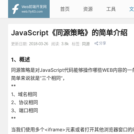
Web前端开发网
首页
资源
工具
文
web.fly63.com
JavaScript《同源策略》的简单介绍
分享
更新日期:
2018-03-26
阅读:
3.8k
标签:
同源
1、概述
同源策略是对JavaScript代码能够操作哪些WEB内容
简单来说就是“三个相同”，
**
1、域名相同
2、协议相同
3、端口相同
**
当我们使用多个<iframe>元素或者打开其他浏览器窗