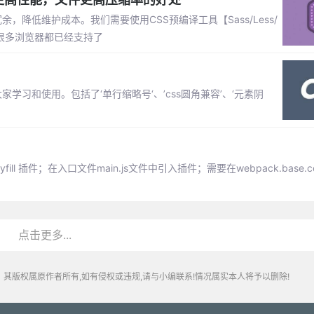
降低维护成本。我们需要使用CSS预编译工具【Sass/Less/
前很多浏览器都已经支持了
学习和使用。包括了‘单行缩略号‘、’css圆角兼容’、‘元素阴
ill 插件；在入口文件main.js文件中引入插件；需要在webpack.base.con
点击更多...
其版权属原作者所有,如有侵权或违规,请与小编联系!情况属实本人将予以删除!