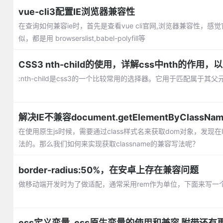
vue-cli3配置IE浏览器兼容性
在查询如何兼容ie时，首先是查看vue cli官网,浏览器兼容
似，都是用 browserslist,babel-polyfill等
CSS3 nth-child的使用，详解css中nth的作用，以
:nth-child是css3的一个比较常用的选择器。它用于匹配属
解决IE不兼容document.getElementByClassN
在使用原生js时候，需要通过class样式名来获取dom对象，发现在IE8以下是
法的。那么我们如何来实现获取classname的兼容写法呢？
border-radius:50%，在安卓上存在兼容问题
做移动端开发时为了做适配，通常采用rem作为单位，下面来写一个
css定义变量_css原生变量的使用和兼容 附带还