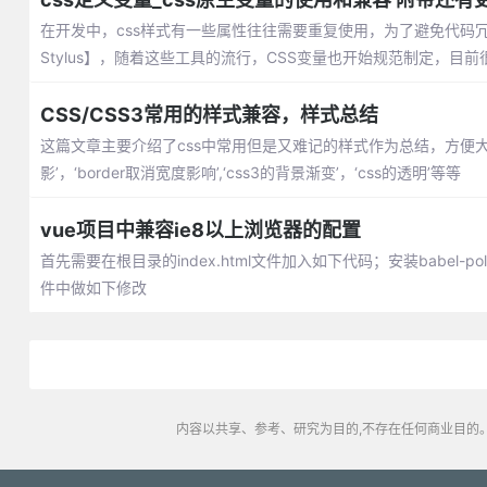
在开发中，css样式有一些属性往往需要重复使用，为了避免代码冗余，
Stylus】，随着这些工具的流行，CSS变量也开始规范制定，目
CSS/CSS3常用的样式兼容，样式总结
这篇文章主要介绍了css中常用但是又难记的样式作为总结，方便大家
影’，‘border取消宽度影响’,‘css3的背景渐变’，‘css的透明’等等
vue项目中兼容ie8以上浏览器的配置
首先需要在根目录的index.html文件加入如下代码；安装babel-polyf
件中做如下修改
内容以共享、参考、研究为目的,不存在任何商业目的。