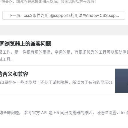
不得篡改、删减内容或侵犯相关权益。感谢您的理解与支持！
下一页:
css3条件判断_@supports的用法/Window.CSS.supports()的使用
不同浏览器上的兼容问题
能正常工作，是一件很麻烦的事情，幸运的是，有很多优秀的工具可以帮助测
试工具。
有前缀的含义和兼容
ss3属性在一些浏览器上还处于试验阶段，所以为了有效的显示cs
自动全屏问题。 参考官方 API 是 H5 同层浏览器的原因，可通过设置vide