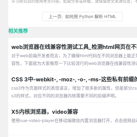
学习研究目的使用本文内容。如需分享或转载，请保留原文来源信息，
上一页:
如何用 Python 解析 HTML
相关推荐
web浏览器在线兼容性测试工具_检测html网页在
对于web前端开发者而言，为了确保html代码在不同浏览器上
容性，下面就为大家推荐一下比较流行的web浏览器在线兼容性测
CSS 3中-webkit-, -moz-, -o-, -ms-这些私
css3作为页面样式的表现语言，增加了很多新的属性，但是部分c
s3的样式，对应不同的浏览器内核需要不同的前缀声明。
X5内核浏览器，video兼容
使用vue-video-player在移动端微信内置浏览器打开，点击视频