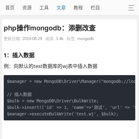
首页
资源
工具
文章
教程
栏目
php操作mongodb：添删改查
更新日期:
2019-08-29
阅读:
3.4k
标签:
mongodb
1：插入数据
例：向默认的test数据库的wj表中插入数据
$manager = new MongoDB\Driver\Manager("mongodb://local
// 插入数据

$bulk = new MongoDB\Driver\BulkWrite;

$bulk->insert(['id' => 1, 'name'=>'测试', 'url' => 'h
$manager->executeBulkWrite('test.wj', $bulk);