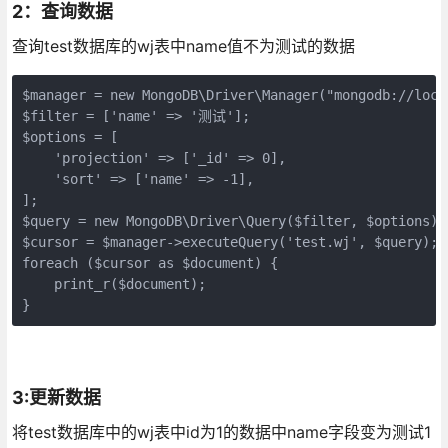
2：查询数据
查询test数据库的wj表中name值不为测试的数据
$manager = new MongoDB\Driver\Manager("mongodb://local
$filter = ['name' => '测试'];

$options = [

    'projection' => ['_id' => 0],

    'sort' => ['name' => -1],

];

$query = new MongoDB\Driver\Query($filter, $options);

$cursor = $manager->executeQuery('test.wj', $query);

foreach ($cursor as $document) {

    print_r($document);

}
3:更新数据
将test数据库中的wj表中id为1的数据中name字段变为测试1