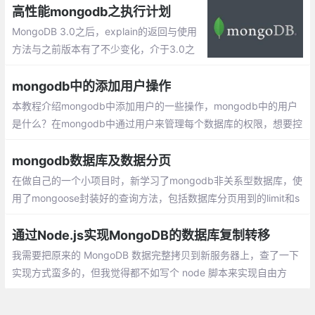
产品；Memcached是一个高性能的分布式内存对象缓存系统
高性能mongodb之执行计划
MongoDB 3.0之后，explain的返回与使用
方法与之前版本有了不少变化，介于3.0之
后的优秀特色，本文仅针对MongoDB 3.0
+的explain进行讨论。现版本explain有三种
mongodb中的添加用户操作
模式，分别如下：queryPlanner、executio
本教程介绍mongodb中添加用户的一些操作，mongodb中的用户
nStats、allPlansExecution
是什么？在mongodb中通过用户来管理每个数据库的权限，想要控
制数据库的使用权，就需要添加用户，给指定的用户分配权限，让
特定用户来做特定的操作。
mongodb数据库及数据分页
在做自己的一个小项目时，新学习了mongodb非关系型数据库，使
用了mongoose封装好的查询方法，包括数据库分页用到的limit和s
kip方法，这里记录下。
通过Node.js实现MongoDB的数据库复制转移
我需要把原来的 MongoDB 数据完整拷贝到新服务器上，查了一下
实现方式蛮多的，但我觉得都不如写个 node 脚本来实现自由方
便，这个方式也应该没有跨版本不兼容的坑