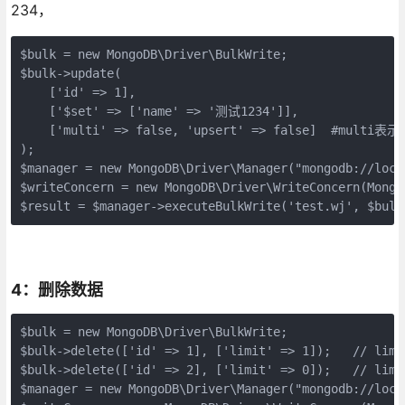
234，
$bulk = new MongoDB\Driver\BulkWrite;

$bulk->update(

    ['id' => 1],

    ['$set' => ['name' => '测试1234']],

    ['multi' => false, 'upsert' => false]  
);

$manager = new MongoDB\Driver\Manager("mongodb://local
$writeConcern = new MongoDB\Driver\WriteConcern(Mongo
$result = $manager->executeBulkWrite('test.wj', $bulk
4：删除数据
$bulk = new MongoDB\Driver\BulkWrite;

$bulk->delete(['id' => 1], ['limit' => 1]);   /
$bulk->delete(['id' => 2], ['limit' => 0]);   //
$manager = new MongoDB\Driver\Manager("mongodb://local