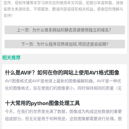
宣传、侵权传播等非学习研究目的使用本文内容。如需分享或转载，请保
留原文来源信息，不得篡改、删减内容或侵犯相关权益。感谢您的理解与
支持！
上一页:
为什么很多网站的静态资源使用独立的域名？
下一页:
为什么程序员熬夜加班,项目还是会延期?
相关推荐
什么是AVIF？如何在你的网站上使用AV1格式图像
AV1图像格式或AVIF是地球上最新的图像编解码器。AVIF是一种优
化的图像格式，旨在使我们的图像更小，同时保持相同的质量（无
损），AVIF的文件扩展名是 .avif。
十大常用的python图像处理工具
今天，在我们的世界里充满了数据，图像成为构成这些数据的重要
组成部分。但无论是用于何种用途，这些图像都需要进行处理。图
像处理就是分析和处理数字图像的过程，主要旨在提高其质量或从