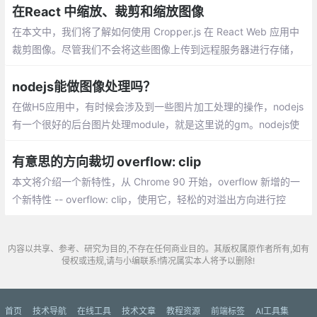
中提取一些信息，然后可以将其用于某种用途
在React 中缩放、裁剪和缩放图像
在本文中，我们将了解如何使用 Cropper.js 在 React Web 应用中
裁剪图像。尽管我们不会将这些图像上传到远程服务器进行存储，
但是很容易就能完成这个任务。要了解我们要完成的工作，请看以
下动画：
nodejs能做图像处理吗？
在做H5应用中，有时候会涉及到一些图片加工处理的操作，nodejs
有一个很好的后台图片处理module，就是这里说的gm。nodejs使
用gm模块进行图像处理的方法如下：
有意思的方向裁切 overflow: clip
本文将介绍一个新特性，从 Chrome 90 开始，overflow 新增的一
个新特性 -- overflow: clip，使用它，轻松的对溢出方向进行控
制。首先，简单介绍下 overflow: clip 的用法。
内容以共享、参考、研究为目的,不存在任何商业目的。其版权属原作者所有,如有
侵权或违规,请与小编联系!情况属实本人将予以删除!
首页
技术导航
在线工具
技术文章
教程资源
前端标签
AI工具集