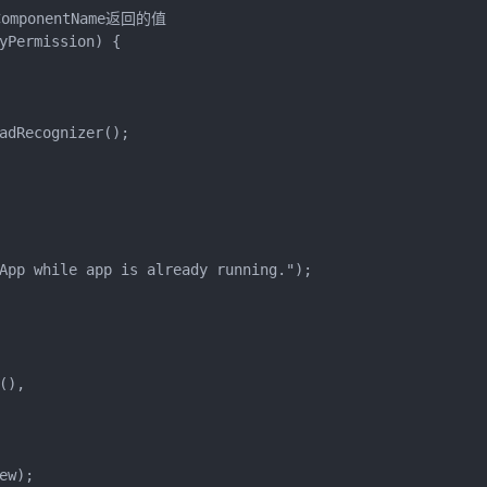
ComponentName返回的值

yPermission) {

adRecognizer();

App while app is already running.");

),

w);
