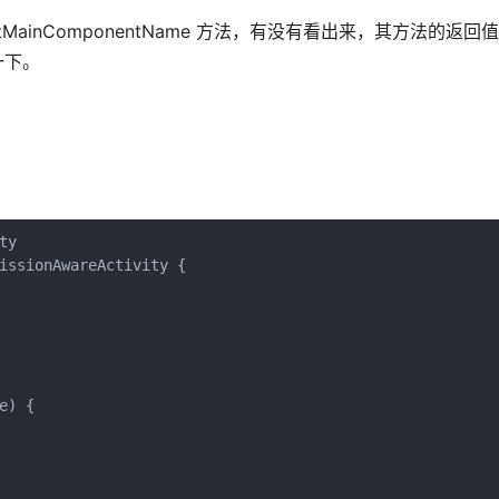
getMainComponentName 方法，有没有看出来，其方法的返回
一下。
y

issionAwareActivity {

) {
