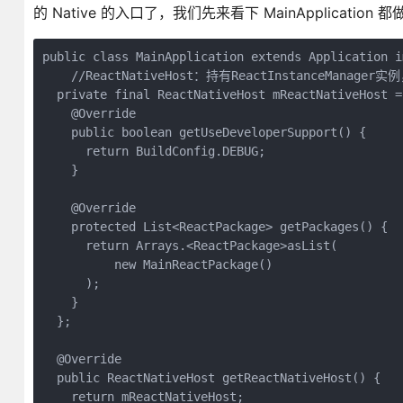
的 Native 的入口了，我们先来看下 MainApplication
public class MainApplication extends Application i
    //ReactNativeHost：持有ReactInstanceManag
  private final ReactNativeHost mReactNativeHost =
    @Override

    public boolean getUseDeveloperSupport() {

      return BuildConfig.DEBUG;

    }

    @Override

    protected List<ReactPackage> getPackages() {

      return Arrays.<ReactPackage>asList(

          new MainReactPackage()

      );

    }

  };

  @Override

  public ReactNativeHost getReactNativeHost() {

    return mReactNativeHost;
