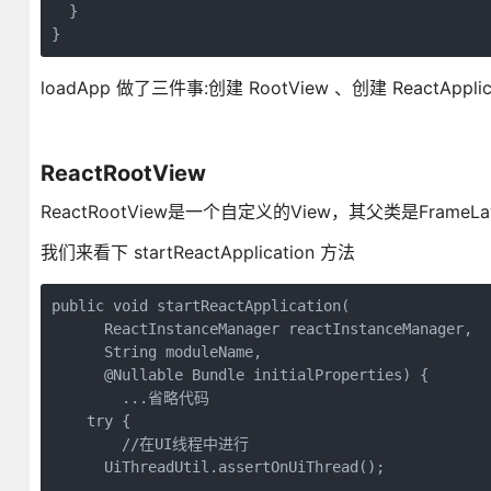
  }

loadApp 做了三件事:创建 RootView 、创建 ReactApplica
ReactRootView
ReactRootView是一个自定义的View，其父类是Fram
我们来看下 startReactApplication 方法
public void startReactApplication(

      ReactInstanceManager reactInstanceManager,

      String moduleName,

      @Nullable Bundle initialProperties) {

        ...省略代码

    try {

        //在UI线程中进行

      UiThreadUtil.assertOnUiThread();
