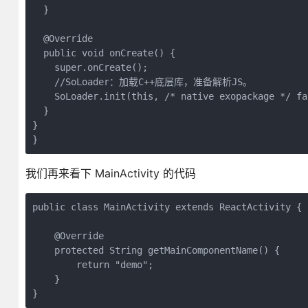
  }

  @Override

  public void onCreate() {

    super.onCreate();

    //SoLoader：加载C++底层库，准备解析JS。

    SoLoader.init(this, /* native exopackage */ fal
  }

}

我们再来看下 MainActivity 的代码
public class MainActivity extends ReactActivity {

    @Override

    protected String getMainComponentName() {

        return "demo";

    }
