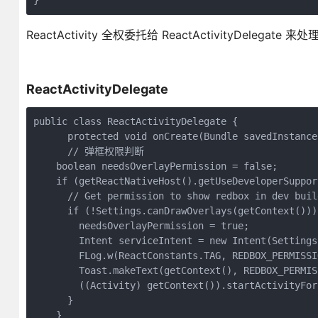
ReactActivity 全权委托给 ReactActivityDelegate 来处
ReactActivityDelegate
public class ReactActivityDelegate {

      protected void onCreate(Bundle savedInstanceS
      // 弹框权限判断

    boolean needsOverlayPermission = false;

    if (getReactNativeHost().getUseDeveloperSuppor
      // Get permission to show redbox in dev build
      if (!Settings.canDrawOverlays(getContext())) 
        needsOverlayPermission = true;

        Intent serviceIntent = new Intent(Settings
        FLog.w(ReactConstants.TAG, REDBOX_PERMISSI
        Toast.makeText(getContext(), REDBOX_PERMIS
        ((Activity) getContext()).startActivityFor
      }

    }
