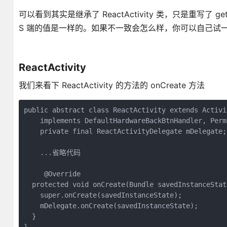
可以看到其实是继承了 ReactActivity 类，只是重写了 
S 端的值是一样的。如果不一致会怎么样，你可以自己试
ReactActivity
我们来看下 ReactActivity 的方法的 onCreate 方法
public abstract class ReactActivity extends Activit
    implements DefaultHardwareBackBtnHandler, Perm
    private final ReactActivityDelegate mDelegate;

    ...省略代码

     @Override

  protected void onCreate(Bundle savedInstanceState
    super.onCreate(savedInstanceState);

    mDelegate.onCreate(savedInstanceState);

  }    
