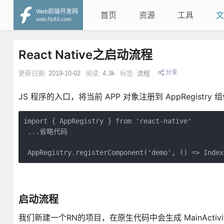
Web前端开发网
首页
资源
工具
文
web.fly63.com
React Native之启动流程
分享
更新日期:
2019-10-02
阅读:
4.3k
标签:
流程
JS 程序的入口，将当前 APP 对象注册到 AppRegistry 组件中，
import { AppRegistry } from 'react-native'

 ...省略代码

 AppRegistry.registerComponent('demo', () => Index
启动流程
我们新建一个RN的项目，在原生代码中会生成 MainActivity 和 M