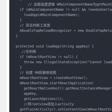
        // 加载组建逻辑 mMainComponentName为getMain
    if (mMainComponentName != null && !needsOverla
      loadApp(mMainComponentName);

    }

    // 双击判断工具类

    mDoubleTapReloadRecognizer = new DoubleTapRelo
  }

  protected void loadApp(String appKey) {

     //空判断

    if (mReactRootView != null) {

      throw new IllegalStateException("Cannot load
    }

    // 创建 RN容器根视图

    mReactRootView = createRootView();

    mReactRootView.startReactApplication(

      getReactNativeHost().getReactInstanceManager(
      appKey,

      getLaunchOptions());

      //将rootview添加入activity

    getPlainActivity().setContentView(mReactRootVie