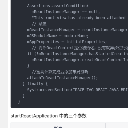
      Assertions.assertCondition(

        mReactInstanceManager == null,

        "This root view has already been attached 
        // 赋值

      mReactInstanceManager = reactInstanceManager;
      mJSModuleName = moduleName;

      mAppProperties = initialProperties;

        // 判断ReactContext是否初始化，没有就异步进行
      if (!mReactInstanceManager.hasStartedCreatin
        mReactInstanceManager.createReactContextIn
      }

        //宽高计算完成后添加布局监听

      attachToReactInstanceManager();

    } finally {

      Systrace.endSection(TRACE_TAG_REACT_JAVA_BRID
    }

startReactApplication 中的三个参数