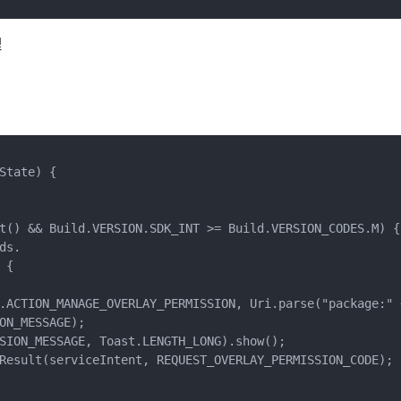
理
tate) {

t() && Build.VERSION.SDK_INT >= Build.VERSION_CODES.M) {

s.

{

.ACTION_MANAGE_OVERLAY_PERMISSION, Uri.parse("package:" 
ON_MESSAGE);

SION_MESSAGE, Toast.LENGTH_LONG).show();

Result(serviceIntent, REQUEST_OVERLAY_PERMISSION_CODE);
