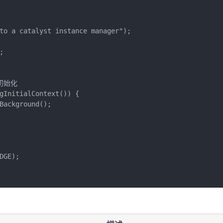
to a catalyst instance manager");



初始化

gInitialContext()) {

Background();

GE);
