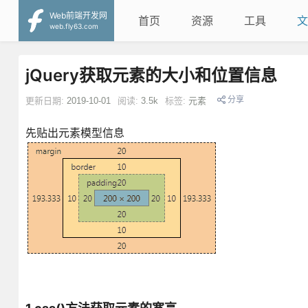
Web前端开发网
首页
资源
工具
文
web.fly63.com
jQuery获取元素的大小和位置信息
分享
更新日期:
2019-10-01
阅读:
3.5k
标签:
元素
先贴出元素模型信息