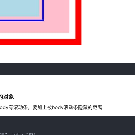
离的对象
dy有滚动条，要加上被body滚动条隐藏的距离
157, left: 283}
