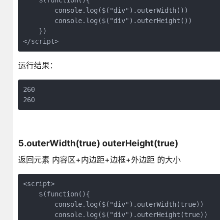
    $(function(){

        console.log($("div").outerWidth())

        console.log($("div").outerHeight())

    })

</script>
运行结果：
260

260
5.outerWidth(true) outerHeight(true)
返回元素 内容区+内边距+边框+外边距 的大小
<script>

    $(function(){

        console.log($("div").outerWidth(true))

        console.log($("div").outerHeight(true))
