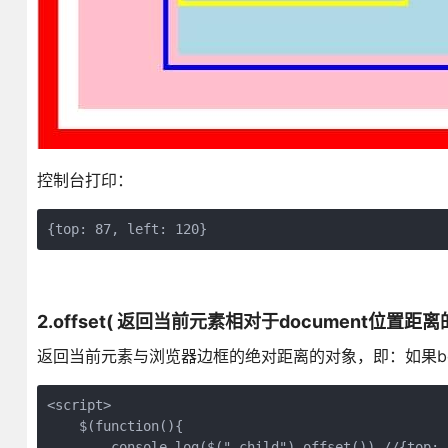
控制台打印：
{top: 87, left: 120}
2.offset( 返回当前元素相对于document位置距
返回当前元素与浏览器边框的绝对距离的对象，即：如果bo
<script>

    $(function(){

        console.log($(".child").offset()) //{top: 