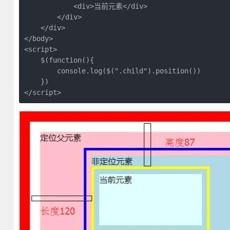
            <div>当前元素</div>

        </div>

    </div>

</body>

<script>

    $(function(){

        console.log($(".child").position())

    })

</script>