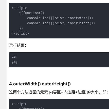
<script>

    $(function(){

        console.log($("div").innerWidth()) 

        console.log($("div").innerHeight())

    })

</script>
运行结果：
240

240
4.outerWidth() outerHeight()
这两个方法返回的元素 内容区+内边距+边框 的大小，即：width+padd
<script>
