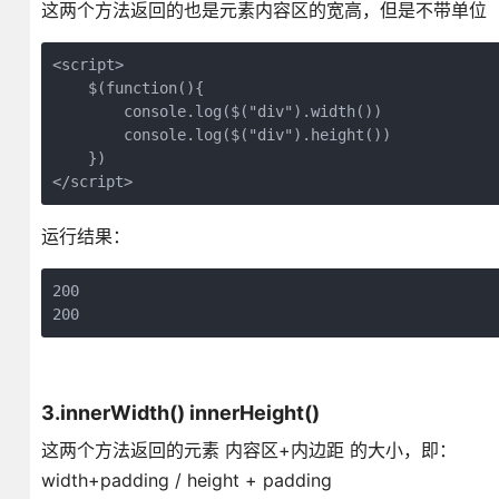
这两个方法返回的也是元素内容区的宽高，但是不带单位
<script>

    $(function(){

        console.log($("div").width())

        console.log($("div").height())

    })

</script>
运行结果：
200

200
3.innerWidth() innerHeight()
这两个方法返回的元素 内容区+内边距 的大小，即：
width+padding / height + padding