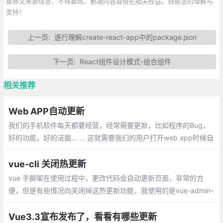
留原文来源信息，不得篡改、删减内容或侵犯相关权益。感谢您的理解与
支持！
上一页:
逐行理解create-react-app中的package.json
下一页:
React组件设计模式-组合组件
相关推荐
Web APP自动更新
我们的手机软件每天都要经营，经常需要更新，比如程序的Bug，
好的功能，好的洁面... ... 这就需要我们的用户打开web app时候自
动更新客户端程序，而不是再去应用程序商店从新下载。今天的笔
记就是完成这项工作。
vue-cli 关闭热更新
vue 手脚架在使用过程中，更改代码会自动更新页面，非常的方
便，但是有些情况向关闭掉这热更新功能，我使用的是vue-admin-
template模板来开发的，所以更改也是基于这个模板的。在build文
件夹下有个webpack.dev.conf.js文件
Vue3.3宣布发布了，看看有哪些更新