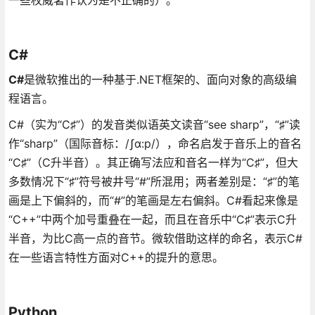
C#
C#
是微软推出的一种基于.NET框架的、面向对象的高级编
程语言。
C#（实为“C♯”）的发音类似语英文读音“see sharp”，“♯”读
作“sharp”（国际音标：/ʃɑ:p/），命名启发于音乐上的音名
“C♯”（C升半音）。其正确写法应和音名一样为“C♯”，但大
多数情况下“♯”符号被井号“#”所混用；两者差别是：“♯”的笔
画是上下偏斜的，而“#”的笔画是左右偏斜。C#看起来像是
“C++”中两个加号重叠在一起，而且在音乐中“C♯”表示C升
半音，为比C高一点的音节。微软借助这样的命名，表示C#
在一些语言特性方面对C++的提升的意思。
Python