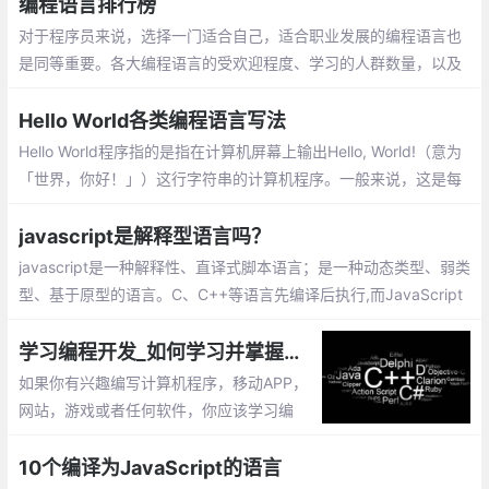
安装和使用，语言包的生成 & 替换项目中原
编程语言排行榜
有的静态文本
对于程序员来说，选择一门适合自己，适合职业发展的编程语言也
是同等重要。各大编程语言的受欢迎程度、学习的人群数量，以及
由于人工智能的兴起，最热门的编程语言排行榜也发生了变化。让
我们来看看。
Hello World各类编程语言写法
Hello World程序指的是指在计算机屏幕上输出Hello, World!（意为
「世界，你好！」）这行字符串的计算机程序。一般来说，这是每
一种计算机编程语言中最基本、最简单的程序，亦通常是初学者所
编写的第一个程序
javascript是解释型语言吗？
javascript是一种解释性、直译式脚本语言；是一种动态类型、弱类
型、基于原型的语言。C、C++等语言先编译后执行,而JavaScript
是在程序的运行过程中逐行进行解释
学习编程开发_如何学习并掌握一门计算机编程语言
如果你有兴趣编写计算机程序，移动APP，
网站，游戏或者任何软件，你应该学习编
程。编程语言撰写的代码构建了计算机的程
序。无论对于何种计算机编程语言,其核心编
10个编译为JavaScript的语言