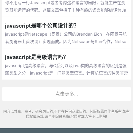
程思想都是一样的
你不用写一行Javascript或者考虑这种语言的局限，就能生产在浏
览器能运行的代码。这篇文章包括了十种有趣的语言能够编译为Ja
vascript，在浏览器或者Node.js中被执行
javascript是哪个公司设计的？
javascript是Netscape（网景）公司的Brendan Eich，在网景导航
者浏览器上首次设计实现而成。因为Netscape与Sun合作，Netsc
ape管理层希望它外观看起来像Java，因此取名为JavaScript。但
实际上它的语法风格与Self及Scheme较为接近
javascript是高级语言吗？
javascript是高级语言，与C系列以及java类的高级语言的区别是强
弱类型之分，javascript是一门弱类型语言。计算机语言的种类非常
的多，总的来说可以分成机器语言，汇编语言，高级语言三大类。
点击更多...
内容以共享、参考、研究为目的,不存在任何商业目的。其版权属原作者所有,如有
侵权或违规,请与小编联系!情况属实本人将予以删除!