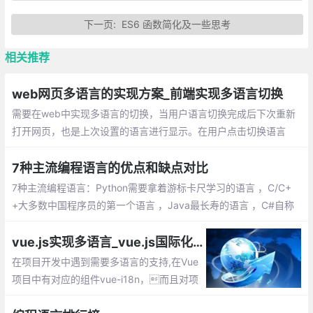
下一页:
ES6 函数简化及一些思考
相关推荐
web网页多语言的实现方案_前端实现多语言切换
需要在web中实现多语言的切换，当用户语言切换完成后下次重新
打开网页，也是上次设置的语言进行显示。在用户点击切换语言
后，把选择的语言版本保存在cookie中；定义语言的标识+内容的js
on字符串
7种主流编程语言的优点和缺点对比
7种主流编程语言：Python需要拿着游标卡尺学习的语言 ，C/C+
+大多数中国程序员的第一个语言 ，Java最长寿的语言 ，C#自称
不是 Java 的 Java 语言 ，JavaScript 不是 Java 语言的语言 ，S
QL数据库离不开的语言 ，PHP 世界上最好的语言
vue.js实现多语言_vue.js国际化 vue-i18n插件的使用
在项目开发中遇到需要多语言的支持,在Vue
项目中有对应的组件vue-i18n，而且对项
目的代码修改不大.这篇文章讲解vue-i18n的