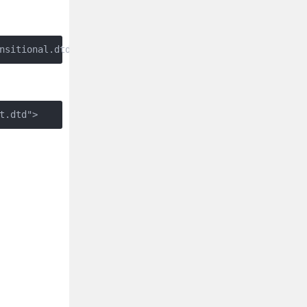
nsitional.dtd">
t.dtd">