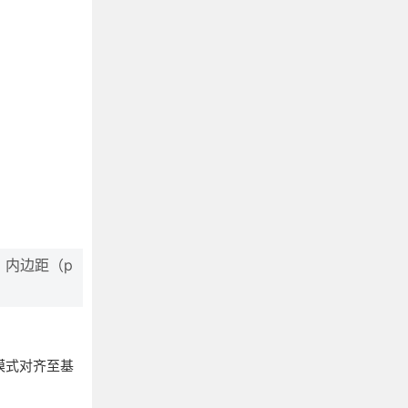
。
、内边距（p
标准模式对齐至基