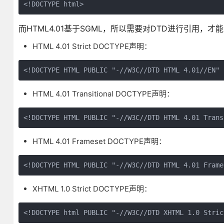
<!DOCTYPE html>
而HTML4.01基于SGML，所以需要对DTD进行引用
HTML 4.01 Strict DOCTYPE声明：
<!DOCTYPE HTML PUBLIC "-//W3C//DTD HTML 4.01//EN" 
HTML 4.01 Transitional DOCTYPE声明：
<!DOCTYPE HTML PUBLIC "-//W3C//DTD HTML 4.01 Trans
HTML 4.01 Frameset DOCTYPE声明：
<!DOCTYPE HTML PUBLIC "-//W3C//DTD HTML 4.01 Frame
XHTML 1.0 Strict DOCTYPE声明：
<!DOCTYPE html PUBLIC "-//W3C//DTD XHTML 1.0 Stric