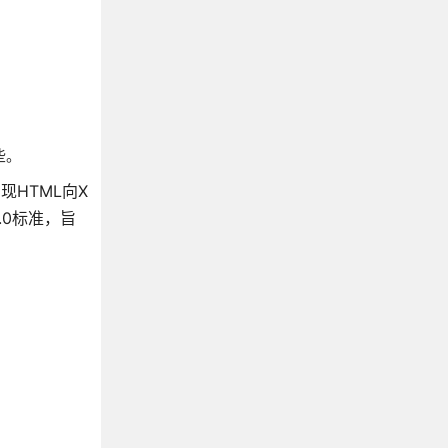
些。
现HTML向X
1.0标准，旨