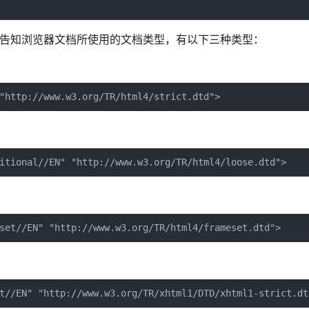
，才能告知浏览器文档所使用的文档类型，有以下三种类型：
"http://www.w3.org/TR/html4/strict.dtd">
itional//EN" "http://www.w3.org/TR/html4/loose.dtd">
set//EN" "http://www.w3.org/TR/html4/frameset.dtd">
t//EN" "http://www.w3.org/TR/xhtml1/DTD/xhtml1-strict.dt