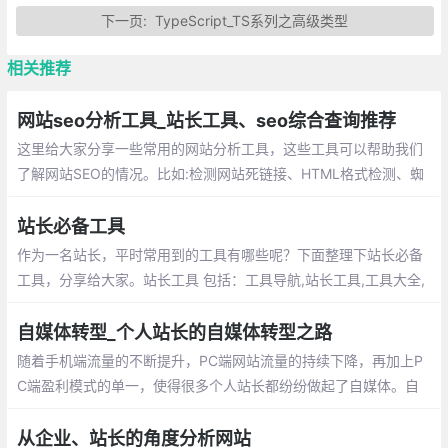
下一页:
TypeScript_TS系列之高级类型
相关推荐
网站seo分析工具_站长工具、seo综合查询推荐
这里给大家分享一些常用的网站分析工具，这些工具可以帮助我们
了解网站SEO的情况。比如:检测网站死链接、HTML格式检测、蜘
蛛访问、网站速度测试、网站域名IP查询、PR 友情链接检查等等
站长必备工具
作为一名站长，平时常用到的工具有哪些呢？下面整理下站长必备
工具，分享给大家。站长工具 包括：工具导航,站长工具,工具大全,
SEO工具,网站优化
自媒体转型_个人站长的自媒体转型之路
随着手机端流量的不断提升，PC端网站流量的持续下降，再加上P
C端盈利模式的单一，使得很多个人站长都纷纷做起了自媒体。自
媒体的转型也是自我成长的过程，个人站做十年，也许我们精通的
只是技术，而自媒体做十年，我们将是某个领域的专家了。
从企业、站长的角度分析网站