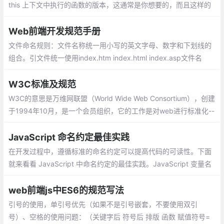
this 上下文中执行的函数的版本，这通常是你想要的，而且这样的
写法更为简洁。如果你有一个相当复杂的函数，你或许可以把逻辑
部分转移到一个声明函数上。
Web前端开发规范手册
文件命名规则：文件名称统一用小写的英文字母、数字和下划线的
组合。引文件统一使用index.htm index.html index.asp文件名
（小写），图片的名称分为头尾两部分，用下划线隔开，头部分表
示此图片的大类性质
W3C标准及规范
W3C的意思是万维网联盟（World Wide Web Consortium），创建
于1994年10月，是一个会员组织，它的工作是对web进行标准化--
->W3C 致力于实现所有的用户都能够对 web 加以利用
JavaScript 命名约定最佳实践
在开发过程中，遵循标准的命名约定可以提高代码的可读性。下面
就来看看 JavaScript 中命名约定的最佳实践。JavaScript 变量名
称是区分大小写的，大写和小写字母是不同的。
web前端js中ES6的规范写法
引号的使用，单引号优先（如果不是引号嵌套，不要使用双引
号）、空格的使用问题：（关键字后 符号后 排版 函数 赋值符号=