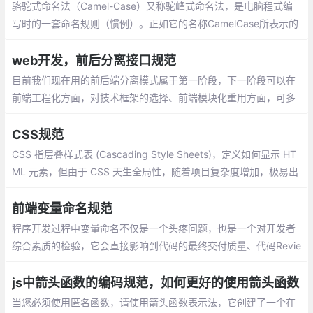
骆驼式命名法（Camel-Case）又称驼峰式命名法，是电脑程式编
写时的一套命名规则（惯例）。正如它的名称CamelCase所表示的
那样，是指混合使用大小写字母来构成变量和函数的名字
web开发，前后分离接口规范
目前我们现在用的前后端分离模式属于第一阶段，下一阶段可以在
前端工程化方面，对技术框架的选择、前端模块化重用方面，可多
做考量。也就是要迎来“==前端为主的 MV* 时代==”。
CSS规范
CSS 指层叠样式表 (Cascading Style Sheets)，定义如何显示 HT
ML 元素，但由于 CSS 天生全局性，随着项目复杂度增加，极易出
现样式覆盖以及其它的问题。
前端变量命名规范
程序开发过程中变量命名不仅是一个头疼问题，也是一个对开发者
综合素质的检验，它会直接影响到代码的最终交付质量、代码Revie
w人员心智承受力。如何写出具有创造性、优雅性、易读性的高质
量代码，需要开发者在实际工作中不断总结、提炼
js中箭头函数的编码规范，如何更好的使用箭头函数
当您必须使用匿名函数，请使用箭头函数表示法，它创建了一个在