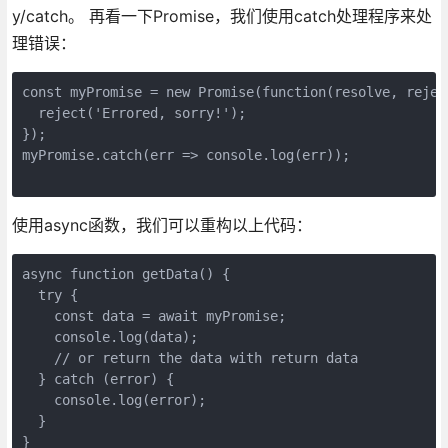
y/catch。 再看一下Promise，我们使用catch处理程序来处
理错误：
const myPromise = new Promise(function(resolve, reject
  reject('Errored, sorry!');

});

myPromise.catch(err => console.log(err));

使用async函数，我们可以重构以上代码：
async function getData() {

  try {

    const data = await myPromise;

    console.log(data);

    // or return the data with return data

  } catch (error) {

    console.log(error);

  }

}
