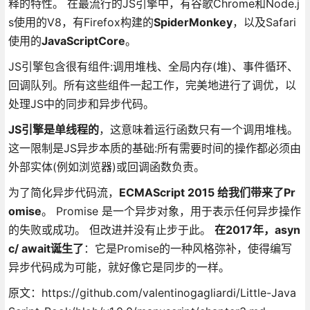
释的特性。 在最流行的JS引擎中，有谷歌Chrome和Node.j
s使用的V8，有Firefox构建的
SpiderMonkey
，以及Safari
使用的
JavaScriptCore
。
JS引擎包含很有组件:调用堆栈、全局内存(堆)、事件循环、
回调队列。所有这些组件一起工作，完美地进行了调优，以
处理JS中的同步和异步代码。
JS引擎是单线程的
，这意味着运行函数只有一个调用堆栈。
这一限制是JS异步本质的基础:所有需要时间的操作都必须由
外部实体(例如浏览器)或回调函数负责。
为了简化异步代码流，
ECMAScript 2015 给我们带来了Pr
omise
。 Promise 是一个异步对象，用于表示任何异步操作
的失败或成功。 但改进并没有止步于此。
在2017年，asyn
c/ await诞生了
：它是Promise的一种风格弥补，使得编写
异步代码成为可能，就好像它是同步的一样。
原文：https://github.com/valentinogagliardi/Little-Java