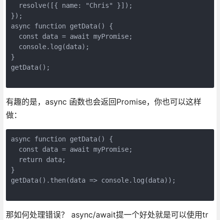
  resolve([{ name: "Chris" }]);

});

async function getData() {

  const data = await myPromise;

  console.log(data);

}

getData();

有趣的是，async 函数也会返回Promise，你也可以这样
做：
async function getData() {

  const data = await myPromise;

  return data;

}

getData().then(data => console.log(data));

那如何处理错误？ async/await提一个好处就是可以使用tr