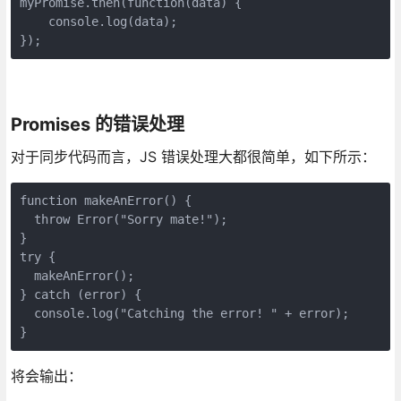
myPromise.then(function(data) {

    console.log(data);

Promises 的错误处理
对于同步代码而言，JS 错误处理大都很简单，如下所示：
function makeAnError() {

  throw Error("Sorry mate!");

}

try {

  makeAnError();

} catch (error) {

  console.log("Catching the error! " + error);

将会输出：