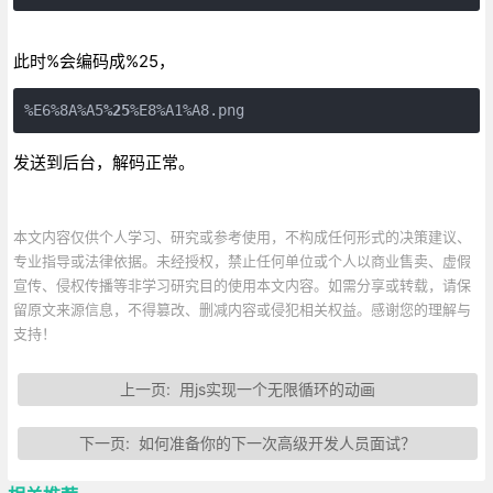
此时%会编码成%25，
%E6%8A%A5
%25
%E8%A1%A8.png
发送到后台，解码正常。
本文内容仅供个人学习、研究或参考使用，不构成任何形式的决策建议、
专业指导或法律依据。未经授权，禁止任何单位或个人以商业售卖、虚假
宣传、侵权传播等非学习研究目的使用本文内容。如需分享或转载，请保
留原文来源信息，不得篡改、删减内容或侵犯相关权益。感谢您的理解与
支持！
上一页:
用js实现一个无限循环的动画
下一页:
如何准备你的下一次高级开发人员面试？