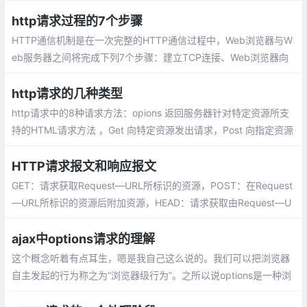
而使代码的合并时间无法确定。这就需要在两个异步请求都完成后
再做数据处理。
http请求过程的7个步骤
HTTP通信机制是在一次完整的HTTP通信过程中，Web浏览器与W
eb服务器之间将完成下列7个步骤：建立TCP连接、Web浏览器向
Web服务器发送请求命令、Web浏览器发送请求头信息、 Web服务
器应答
http请求的几种类型
http请求中的8种请求方法：opions 返回服务器针对特定资源所支
持的HTML请求方法 ，Get 向特定资源发出请求，Post 向指定资源
提交数据进行处理请求
HTTP请求报文和响应报文
GET：请求获取Request—URL所标识的资源，POST：在Request
—URL所标识的资源后附加资源，HEAD：请求获取由Request—U
RL所标识的资源的响应消息报头，PUT：请求服务器存储一个资
源，由Request—URL作为其标识
ajax中options请求的理解
这个概念听着有点耳生，嗯是我自己这么说的。我们可以把浏览器
自主发起的行为称之为“浏览器级行为”。之所以说options是一种浏
览器级行为，是因为在某些情况下，普通的get或者post请求回首