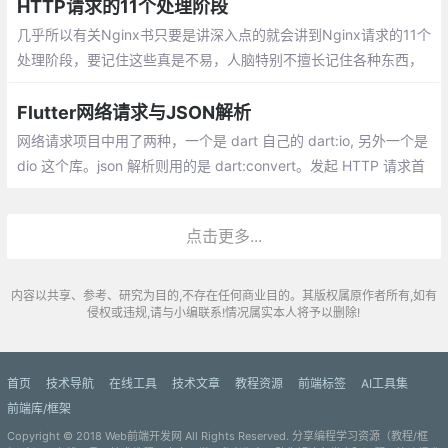
先自动发起一次options请求
HTTP请求的11个处理阶段
几乎所以有关Nginx书只要是讲深入点的就会讲到Nginx请求的11个
处理阶段，要记住这些真是不易，人脑特别不擅长记住各种东西，
只能做些索引罢了，能做到知道这个知识点在哪儿能找到不就行
了，可是你去面试还是问这些理论，所以这里汇总下记录如下
Flutter网络请求与JSON解析
网络请求项目中用了两种，一个是 dart 自己的 dart:io, 另外一个是
dio 这个库。json 解析则用的是 dart:convert。发起 HTTP 请求首
先我们需要先导入 http 的支持包，然后创建 httpClient。HttpClie
nt 支持常见的 get、post、put、delete 请求。
点击更多...
内容以共享、参考、研究为目的,不存在任何商业目的。其版权属原作者所有,如有
侵权或违规,请与小编联系!情况属实本人将予以删除!
首页
技术导航
在线工具
技术文章
教程资源
前端标签
AI工具集
前端库/框架