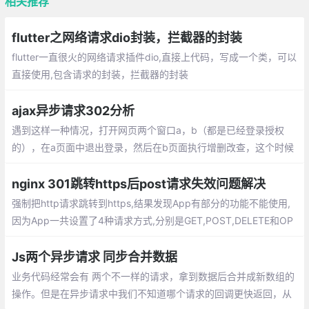
相关推荐
flutter之网络请求dio封装，拦截器的封装
flutter一直很火的网络请求插件dio,直接上代码，写成一个类，可以
直接使用,包含请求的封装，拦截器的封装
ajax异步请求302分析
遇到这样一种情况，打开网页两个窗口a，b（都是已经登录授权
的），在a页面中退出登录，然后在b页面执行增删改查，这个时候
因为授权原因，b页面后端的请求肯定出现异常（对这个异常的处
理，进行内部跳转处理），b页面中的ajax请求的回调中就会出现问
nginx 301跳转https后post请求失效问题解决
题
强制把http请求跳转到https,结果发现App有部分的功能不能使用,
因为App一共设置了4种请求方式,分别是GET,POST,DELETE和OP
TIONS方式,设置301跳转后所有的请求方法都变成了GET方式,导致
一些功能无法正常使用.
Js两个异步请求 同步合并数据
业务代码经常会有 两个不一样的请求，拿到数据后合并成新数组的
操作。但是在异步请求中我们不知道哪个请求的回调更快返回，从