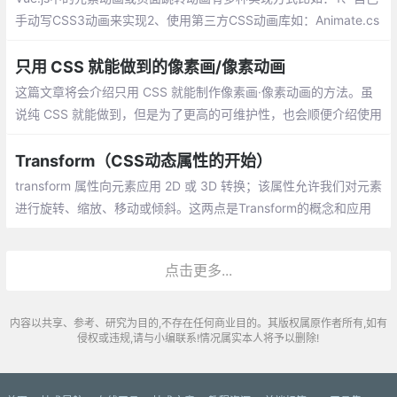
手动写CSS3动画来实现2、使用第三方CSS动画库如：Animate.cs
s3、在构子函数中操作DOM4、使用第三方Js动画库如：Velocity.j
s。
只用 CSS 就能做到的像素画/像素动画
这篇文章将会介绍只用 CSS 就能制作像素画·像素动画的方法。虽
说纯 CSS 就能做到，但是为了更高的可维护性，也会顺便介绍使用
Sass 的制作方法。
Transform（CSS动态属性的开始）
transform 属性向元素应用 2D 或 3D 转换；该属性允许我们对元素
进行旋转、缩放、移动或倾斜。这两点是Transform的概念和应用
场景，重点在于2D和3D的转换，那么呢？
点击更多...
内容以共享、参考、研究为目的,不存在任何商业目的。其版权属原作者所有,如有
侵权或违规,请与小编联系!情况属实本人将予以删除!