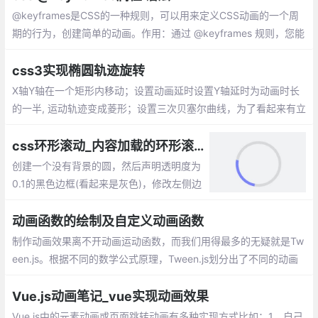
@keyframes是CSS的一种规则，可以用来定义CSS动画的一个周
期的行为，创建简单的动画。作用：通过 @keyframes 规则，您能
够创建动画。
css3实现椭圆轨迹旋转
X轴Y轴在一个矩形内移动；设置动画延时设置Y轴延时为动画时长
的一半, 运动轨迹变成菱形；设置三次贝塞尔曲线，为了看起来有立
体感添加scale属性,scale动画应该是X轴和Y轴的时间总和
css环形滚动_内容加载的环形滚动动画效果
创建一个没有背景的圆，然后声明透明度为
0.1的黑色边框(看起来是灰色)，修改左侧边
框颜色。此时会有一个静态的看起来只有左
边框有颜色的空心圆。然后声明一个该元素
动画函数的绘制及自定义动画函数
逆时针旋转360度的动画，并让该动画无限
制作动画效果离不开动画运动函数，而我们用得最多的无疑就是Tw
播放(infinite)即可
een.js。根据不同的数学公式原理，Tween.js划分出了不同的动画
类型，每种动画类型里面都包含以下的缓动类型：ease in 先慢后
快、ease out 先块后慢、ease in out 先慢后快再慢
Vue.js动画笔记_vue实现动画效果
Vue.js中的元素动画或页面跳转动画有多种实现方式比如：1、自己