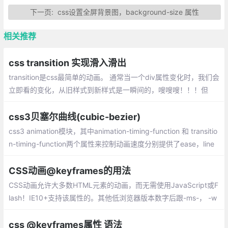
下一页:
css设置全屏背景图，background-size 属性
相关推荐
css transition 实现滑入滑出
transition是css最简单的动画。 通常当一个div属性变化时，我们会
立即看的变化，从旧样式到新样式是一瞬间的，嗖嗖嗖！！！但
是，如果我希望是慢慢的从一种状态，转变成另外一种状态，怎么
办？ transition可以做到。
css3贝塞尔曲线(cubic-bezier)
css3 animation模块，其中animation-timing-function 和 transitio
n-timing-function两个属性来控制动画速度分别提供了ease，line
r，ease-in，ease-out
CSS动画@keyframes的用法
CSS动画允许大多数HTML元素的动画，而无需使用JavaScript或F
lash！IE10+支持该属性的。其他低浏览器版本数字后跟-ms-， -w
ebkit-，-moz-或-o-指定使用前缀的第一个版本。
css @keyframes属性 语法