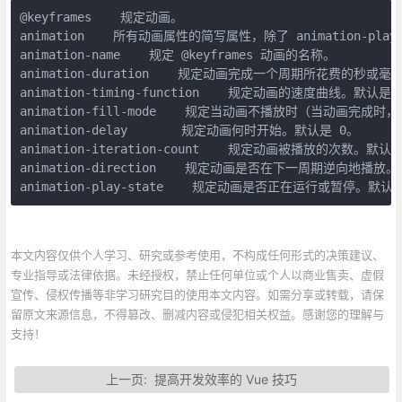
@keyframes    规定动画。    

animation    所有动画属性的简写属性，除了 animation-play-s
animation-name    规定 @keyframes 动画的名称。    

animation-duration    规定动画完成一个周期所花费的秒或毫秒
animation-timing-function    规定动画的速度曲线。默认是 "e
animation-fill-mode    规定当动画不播放时（当动画
animation-delay    　　规定动画何时开始。默认是 0。    

animation-iteration-count    规定动画被播放的次数。默认是
animation-direction    规定动画是否在下一周期逆向地播放。默
animation-play-state    规定动画是否正在运行或暂停。默认是 
本文内容仅供个人学习、研究或参考使用，不构成任何形式的决策建议、
专业指导或法律依据。未经授权，禁止任何单位或个人以商业售卖、虚假
宣传、侵权传播等非学习研究目的使用本文内容。如需分享或转载，请保
留原文来源信息，不得篡改、删减内容或侵犯相关权益。感谢您的理解与
支持！
上一页:
提高开发效率的 Vue 技巧