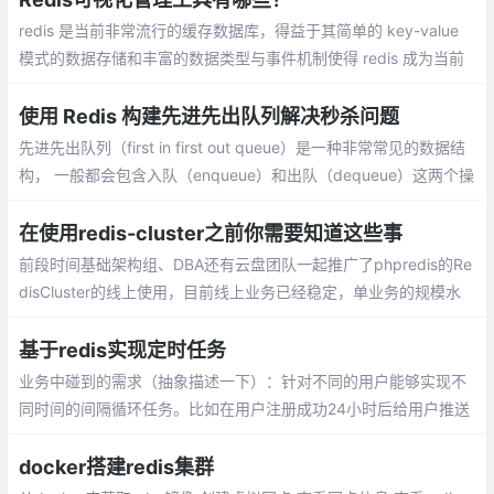
redis 是当前非常流行的缓存数据库，得益于其简单的 key-value
模式的数据存储和丰富的数据类型与事件机制使得 redis 成为当前
后端开发中不可或缺的利器。下面推荐一些好用的 redis 的管理工
具
使用 Redis 构建先进先出队列解决秒杀问题
先进先出队列（first in first out queue）是一种非常常见的数据结
构， 一般都会包含入队（enqueue）和出队（dequeue）这两个操
作， 其中入队操作会将一个元素放入到队列中， 而出队操作则会从
队列中移除最先被入队的元素
在使用redis-cluster之前你需要知道这些事
前段时间基础架构组、DBA还有云盘团队一起推广了phpredis的Re
disCluster的线上使用，目前线上业务已经稳定，单业务的规模水
平是：Qps平均15W，数据量在700G左右。现对这段时间的工作和
所遇到的一些常见问题进行简单总结
基于redis实现定时任务
业务中碰到的需求（抽象描述一下）：针对不同的用户能够实现不
同时间的间隔循环任务。比如在用户注册成功24小时后给用户推送
相关短信等类似需求。使用crontab?太重，且基本不现实，不可能
给每一个用户在服务器上生成一个定时任务。
docker搭建redis集群