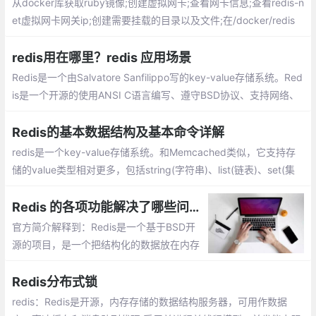
从docker库获取ruby镜像;创建虚拟网卡;查看网卡信息;查看redis-n
et虚拟网卡网关ip;创建需要挂载的目录以及文件;在/docker/redis
目录下创建一个sh脚本文件;执行脚本创建挂载目录以及配置文件
redis用在哪里？redis 应用场景
Redis是一个由Salvatore Sanfilippo写的key-value存储系统。Red
is是一个开源的使用ANSI C语言编写、遵守BSD协议、支持网络、
可基于内存亦可持久化的日志型、Key-Value数据库，并提供多种语
言的API。
Redis的基本数据结构及基本命令详解
redis是一个key-value存储系统。和Memcached类似，它支持存
储的value类型相对更多，包括string(字符串)、list(链表)、set(集
合)、zset(sorted set --有序集合)和hash（哈希类型）
Redis 的各项功能解决了哪些问题？
官方简介解释到：Redis是一个基于BSD开
源的项目，是一个把结构化的数据放在内存
中的一个存储系统，你可以把它作为数据
库，缓存和消息中间件来使用。同时支持stri
Redis分布式锁
ngs，lists，hashes，sets，sorted sets
redis：Redis是开源，内存存储的数据结构服务器，可用作数据