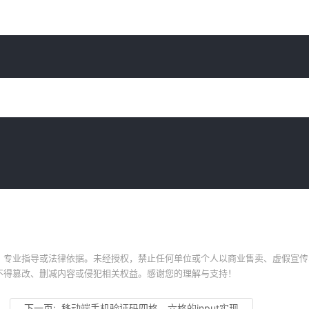
、专业指导或法律依据。未经授权，禁止任何单位或个人以商业售卖、虚假宣传
不得篡改、删减内容或侵犯相关权益。感谢您的理解与支持！
下一页:
移动端手机验证码四格、六格的input实现