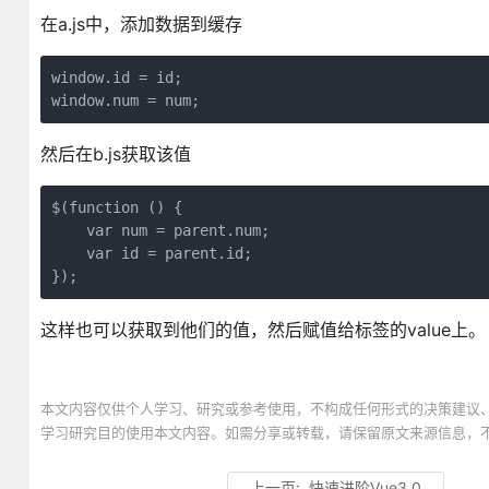
在a.js中，添加数据到缓存
window.id = id;

window.num = num;
然后在b.js获取该值
$(function () {

    var num = parent.num;

    var id = parent.id;

});
这样也可以获取到他们的值，然后赋值给标签的value上。
本文内容仅供个人学习、研究或参考使用，不构成任何形式的决策建议
学习研究目的使用本文内容。如需分享或转载，请保留原文来源信息，
上一页:
快速进阶Vue3.0