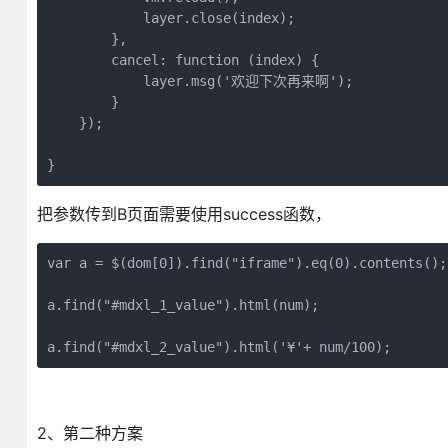
            layer.close(index);

        },

        cancel: function (index) {

            layer.msg('欢迎下次再来啊');

        }

    });

}
把参数传到B页面需要使用success函数，
var a = $(dom[0]).find("iframe").eq(0).contents();

a.find("#mdxl_1_value").html(num);

a.find("#mdxl_2_value").html('¥'+ num/100);
2、第二种方案