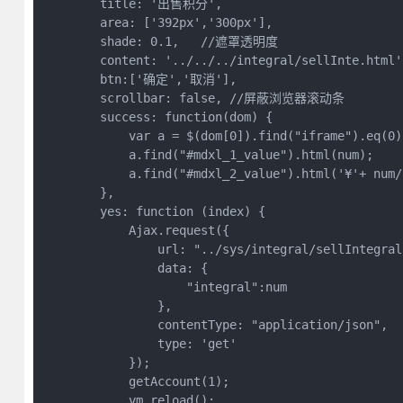
        title: '出售积分',

        area: ['392px','300px'],

        shade: 0.1,   //遮罩透明度

        content: '../../../integral/sellInte.html',
        btn:['确定','取消'],

        scrollbar: false, //屏蔽浏览器滚动条

        success: function(dom) {

            var a = $(dom[0]).find("iframe").eq(0)
            a.find("#mdxl_1_value").html(num);

            a.find("#mdxl_2_value").html('¥'+ num/1
        },

        yes: function (index) {

            Ajax.request({

                url: "../sys/integral/sellIntegral"
                data: {

                    "integral":num

                },

                contentType: "application/json",

                type: 'get'

            });

            getAccount(1);

            vm.reload();
