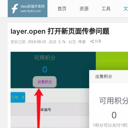
Web前端开发网
首页
资源
工具
文
web.fly63.com
layer.open 打开新页面传参问题
分享
更新日期:
2019-09-15
阅读:
5.7k
标签:
传参