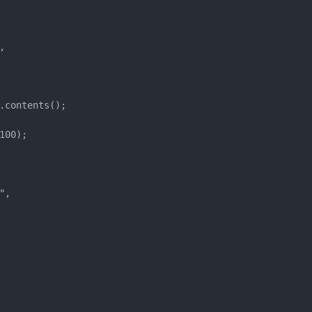


.contents();

00);

,
