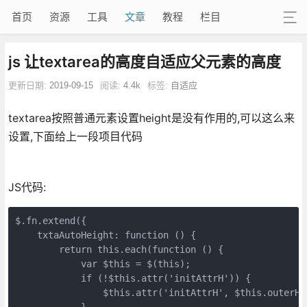
首页
资源
工具
文章
教程
栏目
js 让textarea的高度自适应父元素的高度
更新日期:
2019-09-15
阅读:
4.4k
标签:
自适应
textarea按照普通元素设置height是没有作用的,可以这么来
设置,下面给上一段项目代码
JS代码:
$.fn.extend({

    txtaAutoHeight: function () {

        return this.each(function () {

            var $this = $(this);

            if (!$this.attr('initAttrH')) {

                $this.attr('initAttrH', $this.outerHei
            }
