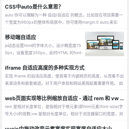
CSS中auto是什么意思？
auto 你可以理解为一种 自动/自适应 的概念，比如现在项目需要一
个宽度为960px的整体布局居中，你可使用margin:0 auto;来实
现。 无论用户浏览器宽度为多少。
移动端自适应
js动态设置html的字体大小，设计稿宽度75
0px，设备宽度350px，此时HTML 的font-
size:50px，及1rem=50px;设置html的font
-size: 13.33vw，设置html的font-size并缩
iframe 自适应高度的多种实现方式
放页面
实现 iframe 的自适应高度，使其等于内嵌网页的高度，从而看不出
来滚动条和嵌套痕迹。对于用户体验和网站美观起着重要作用。 如
果内容是固定的，那么我们可以通过CSS来给它直接定义一个高
度，同样可以实现上面的需求。
web页面实现等比例缩放自适应 - 通过 rem 和 vw 实现
rem 是相对长度单位，是指相对于根元素(即html元素)font-size(字
号大小)的倍数;vw 是相对长度单位，相对于浏览器窗口的宽度，浏
览器窗口宽度被均分为100个单位的vw,rem 和 vw 结合实现WEB页
面等比例缩放自适应
vuejs中拖动改变元素宽度实现宽度自适应大小