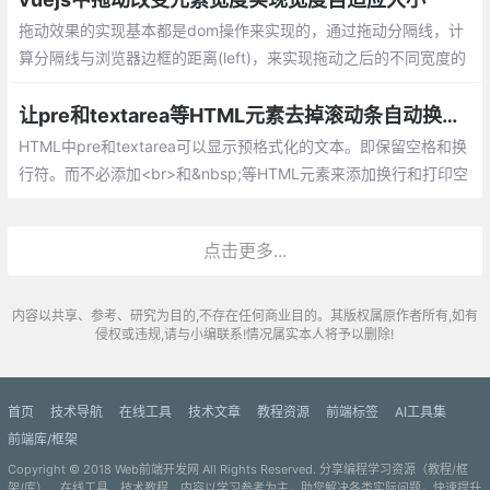
拖动效果的实现基本都是dom操作来实现的，通过拖动分隔线，计
算分隔线与浏览器边框的距离(left)，来实现拖动之后的不同宽度的
计算；当拖动分隔线1时，计算元素框left和mid；当拖动分隔线2时
让pre和textarea等HTML元素去掉滚动条自动换行自适应文本内容高度
HTML中pre和textarea可以显示预格式化的文本。即保留空格和换
行符。而不必添加<br>和&nbsp;等HTML元素来添加换行和打印空
格。textarea也能跟prev一样保留内容格式，但是元素高度是固定
的
点击更多...
内容以共享、参考、研究为目的,不存在任何商业目的。其版权属原作者所有,如有
侵权或违规,请与小编联系!情况属实本人将予以删除!
首页
技术导航
在线工具
技术文章
教程资源
前端标签
AI工具集
前端库/框架