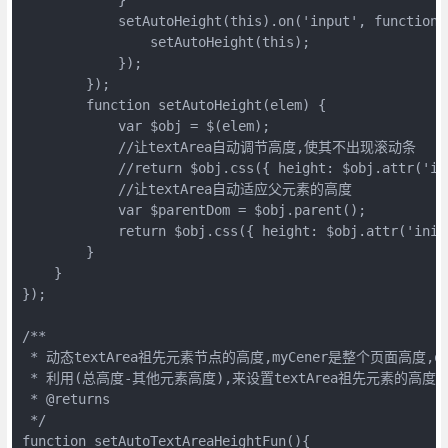
            setAutoHeight(this).on('input', function (
                setAutoHeight(this);

            });

        });

        function setAutoHeight(elem) {

            var $obj = $(elem);

            //让textArea自动调节高度,使其不出现滚动条

            //return $obj.css({ height: $obj.attr('in
            //让textArea自动适应父元素的高度

            var $parentDom = $obj.parent();

            return $obj.css({ height: $obj.attr('init
        }

    }

});

/**

 * 动态textArea祖先元素节点的高度,myCener是整个页面高度,ot
 * 利用(总高度-其他元素高度),来设置textArea祖先元素的高度

 * @returns

 */

function setAutoTextAreaHeightFun(){
