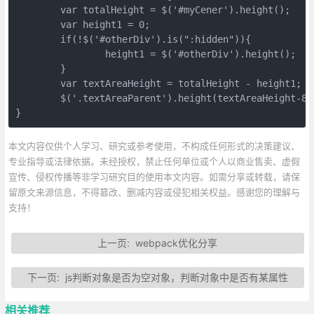
	var totalHeight = $('#myCener').height();

	var height1 = 0;

	if(!$('#otherDiv').is(":hidden")){

		height1 = $('#otherDiv').height();

	}

	var textAreaHeight = totalHeight - height1;

	$('.textAreaParent').height(textAreaHeight-8);

}
本文内容仅供个人学习、研究或参考使用，不构成任何形式的决策建议、
专业指导或法律依据。未经授权，禁止任何单位或个人以商业售卖、虚假
宣传、侵权传播等非学习研究目的使用本文内容。如需分享或转载，请保
留原文来源信息，不得篡改、删减内容或侵犯相关权益。感谢您的理解与
支持！
上一页:
webpack优化分享
下一页:
js判断对象是否为空对象，判断对象中是否有某属性
相关推荐