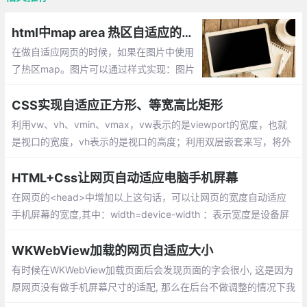
html中map area 热区自适应的原生js实现方案
在做自适应网页的时候，如果在图片中使用
了热区map。图片可以通过样式实现：图片
大小随页面变化，MAP中每个area的坐标也
随页面等比例的变化效果。根据分辨率自适
CSS实现自适应正方形、等宽高比矩形
应热区坐标
利用vw、vh、vmin、vmax，vw表示的是viewport的宽度，也就
是视口的宽度，vh表示的是视口的高度；利用双层嵌套来写，将外
层的div的position设置relative，内层的position设置为absoult
HTML+Css让网页自动适应电脑手机屏幕
在网页的<head>中增加以上这句话，可以让网页的宽度自动适应
手机屏幕的宽度,其中：width=device-width ：表示宽度是设备屏
幕的宽度,height=device-height ：表示宽度是设备屏幕的宽度
WKWebView加载的网页自适应大小
有时候在WKWebView加载页面后会发现页面的字会很小, 这是因为
原网页没有做手机屏幕尺寸的适配, 那么在后台不做调整的情况下我
们移动端怎样来适配页面呢?以下代码可以适配大小