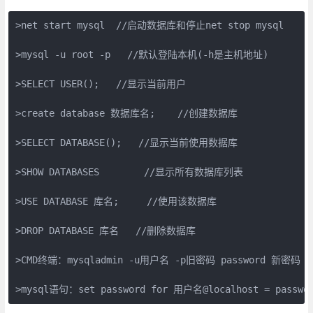
>net start mysql  //启动数据库和停止net stop mysql

>mysql -u root -p   //默认登陆本机(-h是主机地址)

>SELECT USER();   //显示当前用户

>create database 数据库名;    //创建数据库

>SELECT DATABASE();   //显示当前使用数据库

>SHOW DATABASES        //显示所有数据库列表

>USE DATABASE 库名;     //使用该数据库

>DROP DATABASE 库名   //删除数据库

>CMD终端：mysqladmin -u用户名 -p旧密码 password 新密码 
>mysql语句：set password for 用户名@localhost = passw