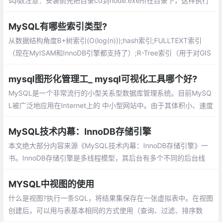
sql数注意：安装前先把目录cd到node.exe所在目录下，这样执行
安装命令时，这篇文章主要介绍：链接mysql的流程、数据库连接
参数说明、MYSQL CURD操作、连接池Pooling connections、断
MySQL有哪些索引类型?
线重连、防止SQL注入
从数据结构角度B+树索引(O(log(n)));hash索引;FULLTEXT索引
（现在MyISAM和InnoDB引擎都支持了）;R-Tree索引（用于对GIS
数据类型创建SPATIAL索引）
mysql图形化管理工_ mysql可视化工具哪个好?
MySQL是一个非常流行的小型关系型数据库管理系统。目前MySQ
L被广泛地应用在Internet上的 中小型网站中。由于其体积小、速度
快、总体拥有成本低，尤其是开放源码这一特点，许多中小型网站
为了降低网站总体拥有成本而选择了MySQL作为网站数据 库
MySQL技术内幕：InnoDB存储引擎
本文绝大部分内容来源《MySQL技术内幕：InnoDB存储引擎》一
书。InnoDB存储引擎是多线程模型，其后台有多个不同的后台线
程，负责处理不同的任务。
MYSQL中视图的使用
什么是视图?执行一条SQL，将结果集保存在一张虚拟表中。在视图
创建后，可以用与表基本相同的方式使用（查询、过滤、排序数