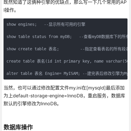
既然知道了这俩种引擎的优缺点，那么写一下几个常用的AP
I操作。
show engines;   --显示所有可用的引擎

show table status from myDB;   --查看myDB数据库下的
show create table 表名;         --指定查看表名的所有段
create table 表名(id int primary key, name varchar(
alter table 表名 Engine= MyISAM; --建完表后修改引擎为MyI
当然，也可以通过修改配置文件my.ini在[mysqld]最后添加
为上default-storage-engine=InnoDB，重启服务，数据库
默认的引擎修改为InnoDB。
数据库操作