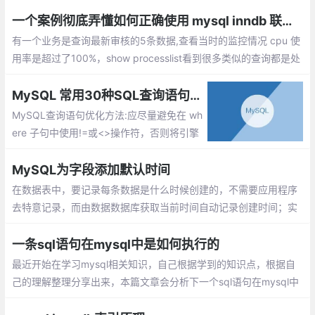
据、与其他视图或连结、（添加、更新））视图只是用来查看存储
在别处的数据的设施，本身不包含数据，返回的数据也是从其他表
一个案例彻底弄懂如何正确使用 mysql inndb 联合索引
检索出来的。
有一个业务是查询最新审核的5条数据,查看当时的监控情况 cpu 使
用率是超过了100%，show processlist看到很多类似的查询都是处
于create sort index的状态。索引有一个audit_time在左边的联合
索引，没有关于status的索引。
MySQL 常用30种SQL查询语句优化方法
MySQL查询语句优化方法:应尽量避免在 wh
ere 子句中使用!=或<>操作符，否则将引擎
放弃使用索引而进行全表扫描。对查询进行
优化，应尽量避免全表扫描，首先应考虑在
MySQL为字段添加默认时间
where 及 order by 涉及的列上建立索引。
在数据表中，要记录每条数据是什么时候创建的，不需要应用程序
去特意记录，而由数据数据库获取当前时间自动记录创建时间；实
现方式：将字段类型设为 TIMESTAMP
一条sql语句在mysql中是如何执行的
最近开始在学习mysql相关知识，自己根据学到的知识点，根据自
己的理解整理分享出来，本篇文章会分析下一个sql语句在mysql中
的执行流程，包括sql的查询在mysql内部会怎么流转，sql语句的更