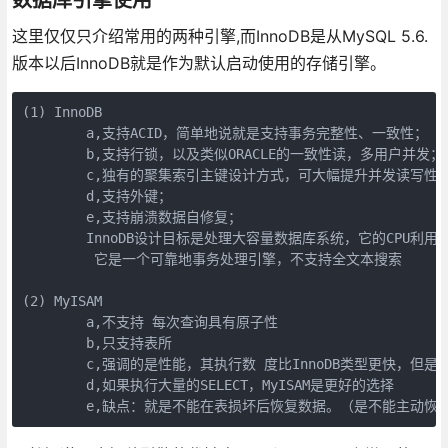
这里仅仅只介绍常用的两种引擎,而InnoDB是从MySQL 5.6.
版本以后InnoDB就是作为默认启动使用的存储引擎。
(1) InnoDB

        a,支持ACID，简单地说就是支持事务完整性、一致性；

        b,支持行锁，以及类似ORACLE的一致性读，多用户并发；

        c,独有的聚集索引主键设计方式，可大幅提升并发读写性能
        d,支持外键；

        e,支持崩溃数据自修复；

        InnoDB设计目标是处理大容量数据库系统，它的CPU
         它是一个可靠地事务处理引擎，不支持全文本搜索

(2) MyISAM

        a,不支持 每次查询具有原子性

        b,只支持表所

        c,强调的是性能，其执行数 度比InnoDB类型更快，但是
        d,如果执行大量的SELECT，MyISAM是更好的选择

        e,缺点：就是不能在表损坏后恢复数据。（是不能主动恢