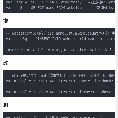
var  sql = 'SELECT * FROM websites';   --查询整个web
var  sql = 'SELECT name FROM websites';  --查询整个w
增
-- websites表必须存在(Id,name,url,alexa,country)这些字段
var  addSql = 'INSERT INTO websites(Id,name,url,alexa
insert into table1(id,name,url,country) values(6,"luc
改
-- where是定位到上面的增加数据(可以使用任何"字段名=值"来匹
var modSql = 'UPDATE websites SET name = "facebook",u
var modSql = 'update websites SET alexa="12" whe
删
var delSql = 'DELETE FROM websites where id=2';  -