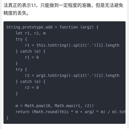
法真正的表示1.1，只能做到一定程度的准确，但是无法避免
精度的丢失。
String.prototype.add = function (arg2) {

    let r1, r2, m

    try {

        r1 = this.toString().split('.')[1].length

    } catch (e) {

        r1 = 0

    }

    try {

        r2 = arg2.toString().split('.')[1].length

    } catch (e) {

        r2 = 0

    }

    m = Math.pow(10, Math.max(r1, r2))

    return (Math.round(this * m + arg2 * m) / m).toStr
}