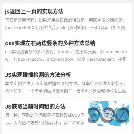
js返回上一页的实现方法
下面是常用代码：如果是用按钮做的话就是：用图片做的话就是：
[color=#FF0000]几秒钟后[/color]自动返回上一页代码:（加入两
个head间，3000表示3秒）
css实现左右两边竖条的多种方法总结
css实现边竖条的多种方式：border、使用伪元素、外 box-shado
w、内 box-shadow、drop-shadow、渐变 linearGradient、轮廓
outline、滚动条
JS实现碰撞检测的方法分析
本文实例讲述了JS实现碰撞检测的方法。分享给大家供大家参考，
具体如下：一个简单的碰撞检测例子，检测div1是否和div2发生碰
撞，当div1碰到div2时，改变div2的颜色
JS获取当前时间戳的方法
第一种：获取的时间戳是把毫秒改成000显
示，因为这种方式只精确到秒，第二种和第
三种是获取了当前毫秒的时间戳。