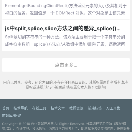
Element.getBoundingClientRect()方法返回元素的大小及其相对于
视口的位置。返回值是一个 DOMRect 对象，这个对象是由该元素
的 getClientRects() 方法返回的一组矩形的集合, 即：是与该元素
相关的CSS 边框集合
js中split,splice,slice方法之间的差异_splice()、slice()、split()函数的区分
Split是切割字符串的一种方法，该方法主要用于把一个字符串分割
成字符串数组。splice()方法向/从数组中添加/删除元素，然后返回
被删除的元素组成的数组。slice()方法主要用于截取数组，并返回
截取到的新数组。
点击更多...
内容以共享、参考、研究为目的,不存在任何商业目的。其版权属原作者所有,如有
侵权或违规,请与小编联系!情况属实本人将予以删除!
首页
技术导航
在线工具
技术文章
教程资源
前端标签
AI工具集
前端库/框架