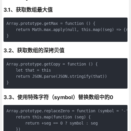
3.1、获取数组最大值
Array.prototype.getMax = function () {

    return Math.max.apply(null, this.map((seg) => {ret
}
3.2、获取数组的深拷贝值
Array.prototype.getCopy = function () {

    let that = this

    return JSON.parse(JSON.stringify(that))

}
3.3、使用特殊字符（symbol）替换数组中的0
Array.prototype.replaceZero = function (symbol = '-') 
    return this.map(function (seg) {

        return +seg == 0 ? symbol : seg

    })
