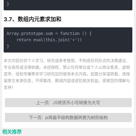
}
3.7、数组内元素求加和
Array.prototype.sum = function () {

    return eval(this.join('+'))

}
本文内容仅供个人学习、研究或参考使用，不构成任何形式的决策建议、
专业指导或法律依据。未经授权，禁止任何单位或个人以商业售卖、虚假
宣传、侵权传播等非学习研究目的使用本文内容。如需分享或转载，请保
留原文来源信息，不得篡改、删减内容或侵犯相关权益。感谢您的理解与
支持！
上一页:
JS将货币小写转换为大写
下一页:
js将扁平结构数据转换为树形结构
相关推荐