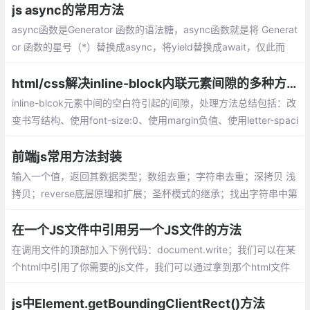
js async的常用方法
async函数是Generator 函数的语法糖，async函数就是将 Generat
or 函数的星号（*）替换成async，将yield替换成await，仅此而
已。async函数对Generator 函数的改进点有以下几点：
html/css解决inline-block内联元素间隙的多种方法总汇
inline-blcok元素中间的空白符引起的间隙，处理方法总结包括：改
变书写结构、使用font-size:0、使用margin负值、使用letter-spaci
ng或word-spacing、丢失结束标签、W3C推荐 导航方法（兼容IE
6等）、YUI的inline-block间隙处理等...
前端js常用方法封装
输入一个值，返回其数据类型；数组去重；字符串去重；深拷贝 浅
拷贝；reverse底层原理和扩展；圣杯模式的继承；找出字符串中第
一次只出现一次的字母;找元素的第n级父元素
在一个JS文件中引用另一个JS文件的方法
在调用文件的顶部加入下例代码：document.write；我们可以在某
个html中引用了你需要的js文件，我们可以通过拿到那个html文件
的对象，然后在通过这个对象去引用js的方法。
js中Element.getBoundingClientRect()方法