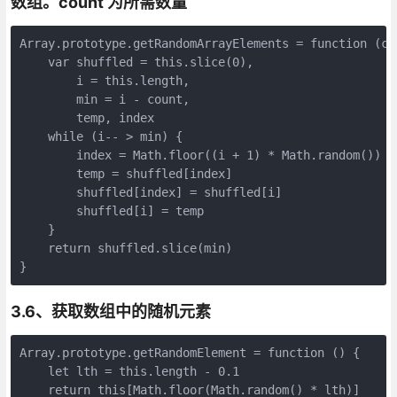
数组。count 为所需数量
Array.prototype.getRandomArrayElements = function (cou
    var shuffled = this.slice(0),

        i = this.length,

        min = i - count,

        temp, index

    while (i-- > min) {

        index = Math.floor((i + 1) * Math.random())

        temp = shuffled[index]

        shuffled[index] = shuffled[i]

        shuffled[i] = temp

    }

    return shuffled.slice(min)

}
3.6、获取数组中的随机元素
Array.prototype.getRandomElement = function () {

    let lth = this.length - 0.1

    return this[Math.floor(Math.random() * lth)]
