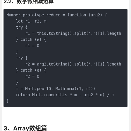
2.2、数字做相减运算
Number.prototype.reduce = function (arg2) {

    let r1, r2, m

    try {

        r1 = this.toString().split('.')[1].length

    } catch (e) {

        r1 = 0

    }

    try {

        r2 = arg2.toString().split('.')[1].length

    } catch (e) {

        r2 = 0

    }

    m = Math.pow(10, Math.max(r1, r2))

    return Math.round(this * m - arg2 * m) / m

}
3、Array数组篇