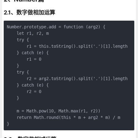
2.1、数字做相加运算
Number.prototype.add = function (arg2) {

    let r1, r2, m

    try {

        r1 = this.toString().split('.')[1].length

    } catch (e) {

        r1 = 0

    }

    try {

        r2 = arg2.toString().split('.')[1].length

    } catch (e) {

        r2 = 0

    }

    m = Math.pow(10, Math.max(r1, r2))

    return Math.round(this * m + arg2 * m) / m

}