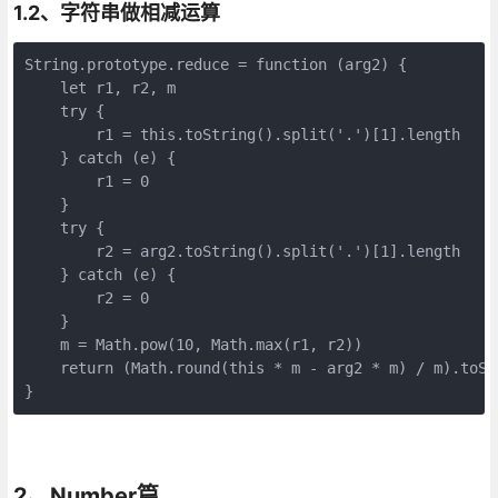
1.2、字符串做相减运算
String.prototype.reduce = function (arg2) {

    let r1, r2, m

    try {

        r1 = this.toString().split('.')[1].length

    } catch (e) {

        r1 = 0

    }

    try {

        r2 = arg2.toString().split('.')[1].length

    } catch (e) {

        r2 = 0

    }

    m = Math.pow(10, Math.max(r1, r2))

    return (Math.round(this * m - arg2 * m) / m).toStr
}
2、Number篇