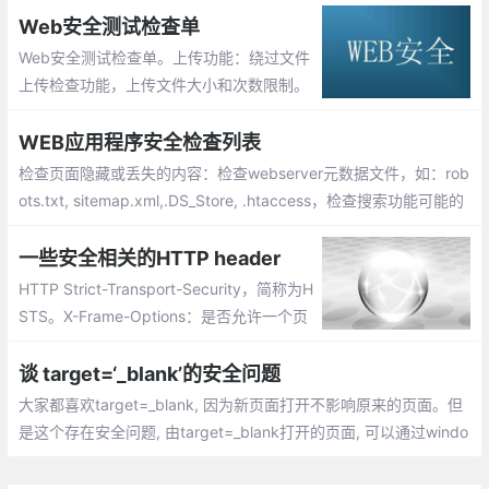
地测试它
Web安全测试检查单
Web安全测试检查单。上传功能：绕过文件
上传检查功能，上传文件大小和次数限制。
注册功能：注册请求是否安全传输，注册时
密码复杂度是否后台检验，激活链接测试
WEB应用程序安全检查列表
检查页面隐藏或丢失的内容：检查webserver元数据文件，如：rob
ots.txt, sitemap.xml,.DS_Store, .htaccess，检查搜索功能可能的
注入或攻击方式，检查不同agent代理访问网站显示内容的是否一
致
一些安全相关的HTTP header
HTTP Strict-Transport-Security，简称为H
STS。X-Frame-Options：是否允许一个页
面可在<frame>、<iframe>、<object>中展
现的标记。X-XSS-Protection作用：防范XS
谈 target=‘_blank’的安全问题
S攻击。
大家都喜欢target=_blank, 因为新页面打开不影响原来的页面。但
是这个存在安全问题, 由target=_blank打开的页面, 可以通过windo
w.opener访问原来的窗口。遍可以简单的将网页导航到其他网站,
这就存在很多的安全隐患了, 比如钓鱼，这种问题解决起来也很简