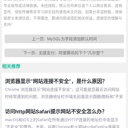
专业指导或法律依据。未经授权，禁止任何单位或个人以商业售卖、虚假
宣传、侵权传播等非学习研究目的使用本文内容。如需分享或转载，请保
留原文来源信息，不得篡改、删减内容或侵犯相关权益。感谢您的理解与
支持！
上一页:
MySQL为字段添加默认时间
下一页:
无感支付：阿里腾讯的下个“凡尔登”？
相关推荐
浏览器显示“网站连接不安全”，是什么原因？
Chrome 浏览器显示“网站连接不安全”，这可能是您最近访问网站
时经常遇到的问题，浏览器地址栏中域名前面显示圆圈i图标和“不安
全”字样，点击这个字样，就会看到红字警告“你与此网站之间建立
的连接不安全”，这是怎么回事？
访问http网站Safari提示网站不安全怎么办？
macOS和iOS上的Safari在所有通过HTTP连接的地址栏中会显示
“不安全”的警告。去年，谷歌Chrome和火狐MozillaFirefox是最先