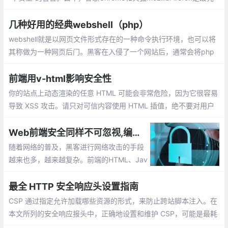
显示这种警告的主流浏览器。
几种好用的经典webshell（php）
webshell就是以网页文件形式存在的一种命令执行环境，也可以将
其称做为一种网页后门。黑客在入侵了一个网站后，通常会将php
后门文件与网站服务器WEB目录下正常的网页文件混在一起，然后
就可以使用浏览器来访问php后门
前端用v-html影响安全性
你的站点上动态渲染的任意 HTML 可能会非常危险，因为它很容易
导致 XSS 攻击。请只对可信内容使用 HTML 插值，绝不要对用户
提供的内容插值。使用 <pre> 标签替换掉 <div> 标签。
Web前端安全同样不可忽视,编写前端代码时保持安全意识
随着网络的普及，黑客进行网络攻击的手段
越来也多，越来越复杂。前端的HTML、Jav
aScript、CSS、Flash等技术变成了前端攻
击者和开发者的战场，网站安全问题也开始
最全 HTTP 安全响应头设置指南
向前端倾斜。
CSP 通过指定允许加载哪些资源的形式，来防止跨站脚本注入。在
本文所列的安全响应报头中，正确地设置和维护 CSP，可能是最耗
时的，也是最容易出现风险的。在开发 CSP 的过程中，要谨慎充分