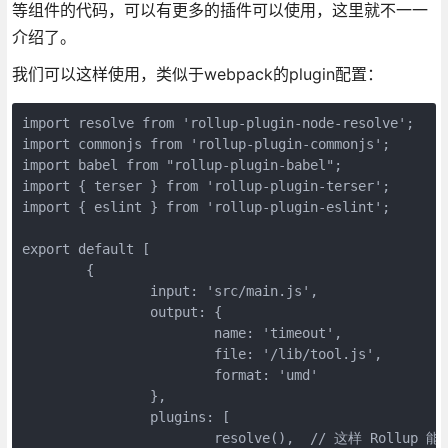
等组件的代码，可以有更多的插件可以使用，这里就不一一
介绍了。
我们可以这样使用，类似于webpack的plugin配置：
import resolve from 'rollup-plugin-node-resolve';

import commonjs from 'rollup-plugin-commonjs';

import babel from "rollup-plugin-babel";

import { terser } from 'rollup-plugin-terser';

import { eslint } from 'rollup-plugin-eslint';

export default [

	{

		input: 'src/main.js',

		output: {

			name: 'timeout',

			file: '/lib/tool.js',

			format: 'umd'

		},

		plugins: [

			resolve(),  // 这样 Rollup 能找到 `ms`
