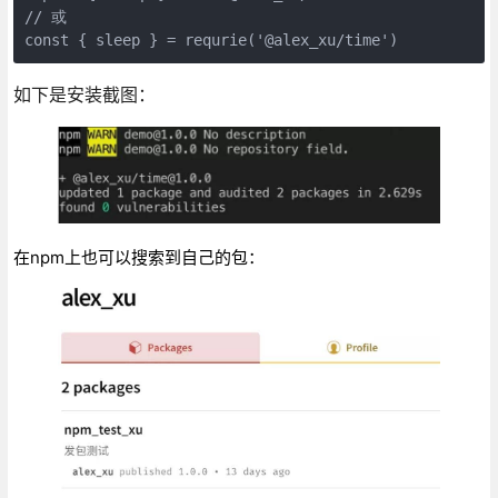
// 或

const { sleep } = requrie('@alex_xu/time')
如下是安装截图：
在npm上也可以搜索到自己的包：