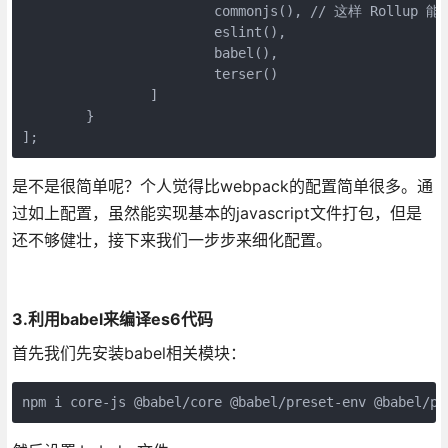
			commonjs(), // 这样 Rollup 能转换 `ms` 为一个ES模块

			eslint(),

			babel(),

			terser()

		]

	}

];
是不是很简单呢？个人觉得比webpack的配置简单很多。通
过如上配置，虽然能实现基本的javascript文件打包，但是
还不够健壮，接下来我们一步步来细化配置。
3.利用babel来编译es6代码
首先我们先安装babel相关模块：
npm i core-js @babel/core @babel/preset-env @babel/pl