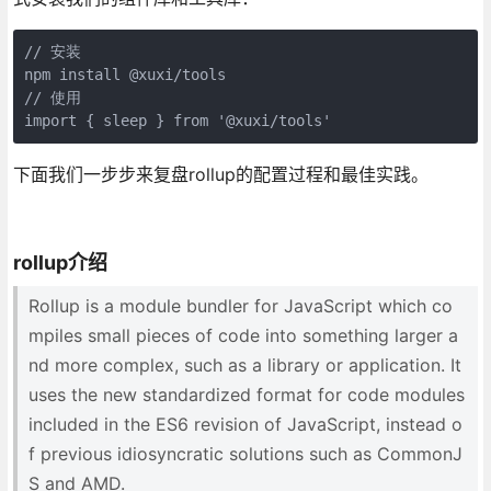
// 安装

npm install @xuxi/tools

// 使用

import { sleep } from '@xuxi/tools'
下面我们一步步来复盘rollup的配置过程和最佳实践。
rollup介绍
Rollup is a module bundler for JavaScript which co
mpiles small pieces of code into something larger a
nd more complex, such as a library or application. It
uses the new standardized format for code modules
included in the ES6 revision of JavaScript, instead o
f previous idiosyncratic solutions such as CommonJ
S and AMD.