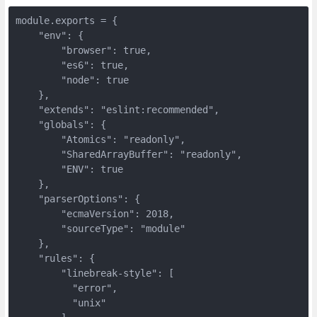
module.exports = {

    "env": {

        "browser": true,

        "es6": true,

        "node": true

    },

    "extends": "eslint:recommended",

    "globals": {

        "Atomics": "readonly",

        "SharedArrayBuffer": "readonly",

        "ENV": true

    },

    "parserOptions": {

        "ecmaVersion": 2018,

        "sourceType": "module"

    },

    "rules": {

        "linebreak-style": [

          "error",

          "unix"
