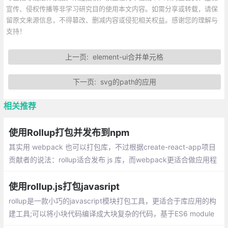
宣传、侵权传播等非学习研究目的使用本文内容。如需分享或转载，请保
留原文来源信息，不得篡改、删减内容或侵犯相关权益。感谢您的理解与
支持！
上一页:
element-ui合并单元格
下一页:
svg的path的应用
相关推荐
使用Rollup打包并发布到npm
其实用 webpack 也可以打包库，不过根据create-react-app项目
贡献者的说法：rollup适合发布 js 库，而webpack更适合做应用程
序。简而言之就是：rollup 打包 js 比 webpack 方便，而 webpac
k 打包 css 比 rollup 方便，相信大家已经有所了解
使用rollup.js打包javasript
rollup是一款小巧的javascript模块打包工具，更适合于库应用的构
建工具;可以将小块代码编译成大块复杂的代码，基于ES6 module
s,它可以让你的 bundle 最小化