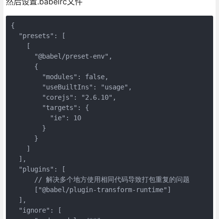
然后设置.babelrc文件
{

  "presets": [

    [

      "@babel/preset-env",

      {

        "modules": false,

        "useBuiltIns": "usage",

        "corejs": "2.6.10",

        "targets": {

          "ie": 10

        }

      }

    ]

  ],

  "plugins": [

      // 解决多个地方使用相同代码导致打包重复的问题

      ["@babel/plugin-transform-runtime"]

  ],

  "ignore": [
