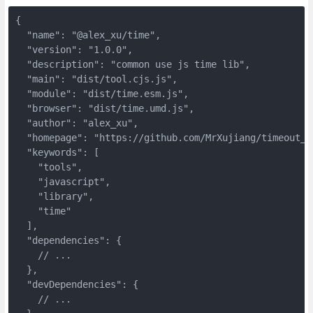
{

  "name": "@alex_xu/time",

  "version": "1.0.0",

  "description": "common use js time lib",

  "main": "dist/tool.cjs.js",

  "module": "dist/time.esm.js",

  "browser": "dist/time.umd.js",

  "author": "alex_xu",

  "homepage": "https://github.com/MrXujiang/timeout_ro
  "keywords": [

    "tools",

    "javascript",

    "library",

    "time"

  ],

  "dependencies": {

    // ...

  },

  "devDependencies": {

    // ...
