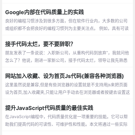
方强大，并且功能配置灵活简单。另一特点是加载速度非常快的。
Google内部在代码质量上的实践
良好的编程习惯涉及到很多方面，但在软件行业内，大多数的公司
或组织都不会把良好的编程习惯列为主要关注点。 例如，具有可读
性和可维护性的代码比编写好的测试代码或使用正确的工具更有意
义，前者的意义在于可以让代码更易于理解和修改。
接手代码太烂，要不要辞职？
朋友发表了一条说说：入职新公司，从重构代码到放弃”，我就问他
怎么了？他说，刚进一家新公司，接手代码太烂，领导让我先熟悉
业务逻辑，然后去修复之前项目中遗留的bug，实在不行就重构
网站加入收藏、设为首页Js代码(兼容各种浏览器)
这里虽然说是兼容,但是有些浏览器的设置就是不支持用js来把页面
设为首页,加入收藏夹,只能让用户手动去在浏览器或者按键去设置这
些功能,这里说的兼容是指当浏览器有这个设置的时候js会有提示
提升JavaScript代码质量的最佳实践
在JavaScript编程中，代码质量优化是一项重要的技能。它可以帮
助我们提高代码的可读性、可维护性和性能。本文将通过一些实际
优化过程中的案例，展示如何通过一些技巧和最佳实践，使我们的