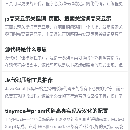
人员可以更快的迭代，程序也会越来越稳定。简化代码，让编程更
轻松！
js高亮显示关键词_页面、搜索关键词高亮显示
页面实现关键词高亮显示：在项目期间遇到一个需求，就是搜索关
键词时需要高亮显示，主要通过正则匹配来实现页面关键词高亮显
示。在搜索结果中高亮显示关键词：有一组关键词数组，在数组中
筛选出符合关键字的内容并将关键字高亮
源代码是什么意思
源代码（也称源程序），是指一系列人类可读的计算机语言指令。
在现代程序语言中，源代码可以是以书籍或者磁带的形式出现，但
最为常用的格式是文本文件，这种典型格式的目的是为了编译出计
算机程序。
Js代码压缩工具推荐
JavaScript 代码压缩是指去除源代码里的所有不必要的字符，而不
改变其功能的过程。这些不必要的字符通常包括空格字符，换行字
符，注释以及块分隔符等用来增加可读性的代码，但并不需要它来
执行。
tinymce与prism代码高亮实现及汉化的配置
TinyMCE是一个轻量级的基于浏览器的所见即所得编辑器，由Java
Script写成。它对IE6+和Firefox1.5+都有着非常良好的支持。功能