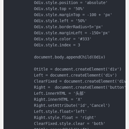
            Odiv.style.position = 'absolute'

            Odiv.style.top = '50%'

            Odiv.style.marginTop = -100 + 'px'

            Odiv.style.left = '50%'

            Odiv.style.borderRadius=5+'px'

            Odiv.style.marginLeft = -150+'px'

            Odiv.style.color = '#333'

            Odiv.style.index = 3

            document.body.appendChild(Odiv)

            Otitle = document.createElement('div')

            Left = document.createElement('div')

            ClearFixed = document.createElement('div')
            Right =  document.createElement('button')

            Left.innerHTML = '头部'

            Right.innerHTML = 'X'

            Right.setAttribute('id','Cancel')

            Left.style.float='left'

            Right.style.float = 'right'

            ClearFixed.style.clear = 'both'
