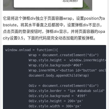
它是将这个弹框div独立于页面容器wrap，设置position为a
bsolute，将其水平垂直之后都居中，设置弹框div不显示，
点击页面的登录按钮时，弹框div显示，并将页面容器的opa
city设置0.5，下面的代码是完全动态加载的蒙板弹框。
window.onload = function(){

            Wrap = document.createElement("div")

            Wrap.style.height =  window.innerHeight+'p
            Wrap.style.background='#06f'

            Wrap.innerHTML='<button id="button" oncl
            document.body.appendChild(Wrap)

            Odiv = document.createElement("div")

            Odiv.style.border = "1px #ababab solid"

            Odiv.style.background = '#39f'

            Odiv.style.height = 200+'px'

            Odiv.style.width = 300+'px'
