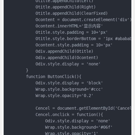
            Otitle.appendChild(Left)

            Otitle.appendChild(Right)

            Otitle.appendChild(ClearFixed)

            Ocontent = document.createElement('div')

            Ocontent.innerHTML='显示内容'

            Otitle.style.padding = 10+'px'

            Otitle.style.borderBottom = '1px #ababab s
            Ocontent.style.padding = 10+'px'

            Odiv.appendChild(Otitle)

            Odiv.appendChild(Ocontent)

            Odiv.style.display = 'none'

        }

        function ButtonClick(){

            Odiv.style.display = 'block'

            Wrap.style.background='#ccc'

            Wrap.style.opacity='0.2'

            Cencel = document.getElementById('Cancel')
            Cencel.onclick = function(){

                Odiv.style.display = 'none'

                Wrap.style.background='#06f'

                Wrap.style.opacity='1'
