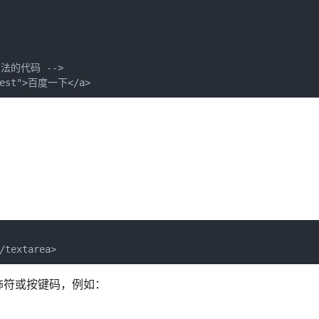
的代码 -->

="test">百度一下</a>
/textarea>
饰符或按键码，例如：