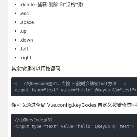
.delete (捕获“删除”和“退格”键)
.esc
.space
.up
.down
.left
.right
其余按键可以用按键码
<!--q的keyCode是81，当按下q键时会触发test方法 -->

<input type="text" value="hello" @keyup.81="test">
你可以通过全局 Vue.config.keyCodes.自定义按
//q的keyCode是81

<input type="text" value="hello" @keyup.q="test">
