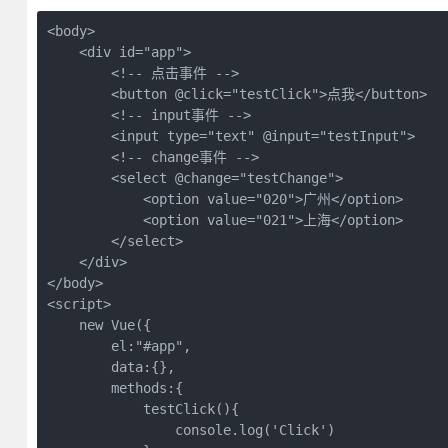
<body>

    <div id="app">

        <!-- 点击事件 -->

        <button @click="testClick">点我</button>

        <!-- input事件 -->

        <input type="text" @input="testInput">

        <!-- change事件 -->

        <select @change="testChange">

            <option value="020">广州</option>

            <option value="021">上海</option>

        </select>

    </div>

</body>

<script>

    new Vue({

        el:"#app",

        data:{},

        methods:{

            testClick(){

                console.log('Click')
