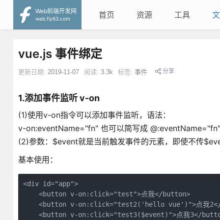
Web前端开发网
首页
资源
工具
文
web.fly63.com
vue.js 事件绑定
分享
更新日期:
2019-11-07
阅读:
3.3k
标签:
事件
1.添加事件监听 v-on
(1)使用v-on指令可以添加事件监听，语法：
v-on:eventName="fn" 也可以简写成 @:eventName="fn
(2)参数：$event就是当前触发事件的元素，即使不传$ev
基本使用：
<div id="app">

    <button v-on:click="test">点我</button>

    <button v-on:click="test2('hello vue')">点我2</
    <button v-on:click="test3($event)">点我3</butto