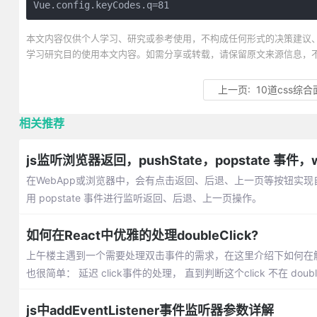
Vue.config.keyCodes.q=81
本文内容仅供个人学习、研究或参考使用，不构成任何形式的决策建议
学习研究目的使用本文内容。如需分享或转载，请保留原文来源信息，
上一页:
10道css综
相关推荐
js监听浏览器返回，pushState，popstate 事件，wi
在WebApp或浏览器中，会有点击返回、后退、上一页等按钮实
用 popstate 事件进行监听返回、后退、上一页操作。
如何在React中优雅的处理doubleClick?
上午楼主遇到一个需要处理双击事件的需求，在这里介绍下如何在触发do
也很简单： 延迟 click事件的处理， 直到判断这个click 不在 double
js中addEventListener事件监听器参数详解