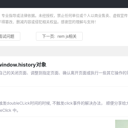
、专业指导或法律依据。未经授权，禁止任何单位或个人以商业售卖、虚假宣传
不得篡改、删减内容或侵犯相关权益。感谢您的理解与支持！
合面试问题
下一页:
rem js相关
ndow.history对象
现自己的关闭页面、调整到指定页面、确认离开页面或执行一些其它操作的
ubleCLick时间的时候, 不触发click事件的解决办法， 顺便分享
Click 中。