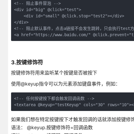
<!-- 阻止事件冒泡 -->

<div id="big" @click="test">

    <div id="small" @click.stop="test2"></div>

</div>

<!-- 阻止默认事件，点击a链接不会发生跳转，只会执行test方法
<a href="https://www.baidu.com/" @click.prevent
3.按键修饰符
按键修饰符用来监听某个按键是否被按下
使用@keyup指令可以为元素添加键盘事件，例如：
<!-- 任何按键按下都会触发回调函数 -->

<textarea @keyup="testKeyup" cols="30" rows="10"><
如果我们想在特定按键按下才触发回调的话就添加按键修
语法： @keyup.按键修饰符=回调函数