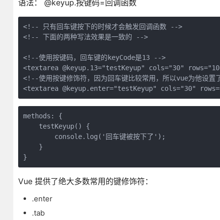
语法： @keyup.按键码=回调函数
<!-- 只有回车键按下的时候才会触发回调函数 -->

<!-- 下面的两种写法效果是一致的 -->

<!--使用按键码，回车键的keyCode是13 -->

<textarea @keyup.13="testKeyup" cols="30" rows="10
<!--使用按键修饰符，因为回车键比较常用，所以vue为他设置了名
<textarea @keyup.enter="testKeyup" cols="30" rows=
methods: {

    testKeyup() {

        console.log('回车键被按下了');

    }

}
Vue 提供了绝大多数常用的键修饰符：
.enter
.tab