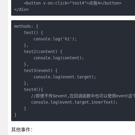
    <button v-on:click="test4">点我4</button>

</div>
methods: {

    test() {

        console.log('hi');

    },

    test2(content) {

        console.log(content);

    },

    test3(event) {

        console.log(event.target);

    },

    test4(){

       //即使不传$event,在回调函数中也可以使用event这
       console.log(event.target.innerText);

    }

}
其他事件：