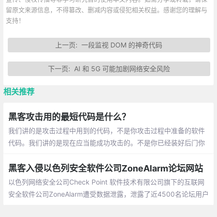
留原文来源信息，不得篡改、删减内容或侵犯相关权益。感谢您的理解与
支持！
上一页:
一段监视 DOM 的神奇代码
下一页:
AI 和 5G 可能加剧网络安全风险
相关推荐
黑客攻击用的最短代码是什么？
我们讲的是攻击过程中用到的代码，不是你攻击过程中准备的软件
代码。我们讲的是现在应当能成功攻击的。不是你已经装好后门你
去连接了，像菜刀服务端、跨站代码等。真正的dir溢出、现在很多
黑客黑了服务器之后，会装一个shift后门。
黑客入侵以色列安全软件公司ZoneAlarm论坛网站
以色列网络安全公司Check Point 软件技术有限公司旗下的互联网
安全软件公司ZoneAlarm遭受数据泄露，泄露了近4500名论坛用户
数据。ZoneAlarm下载量近1亿次，为全球家庭PC用户，小型企业