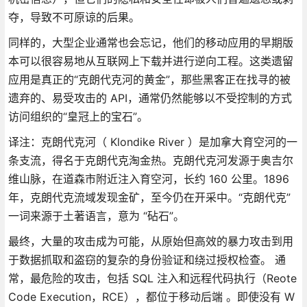
夺，导致不可原谅的后果。
同样的，大型企业通常也会忘记，他们的移动应用的早期版
本可以很容易地从互联网上下载并进行逆向工程。这类遗留
应用是真正的“克朗代克河的黄金”，那些黑客正在找寻的被
遗弃的、易受攻击的 API，通常仍然能够以不受控制的方式
访问组织的“皇冠上的宝石”。
译注：克朗代克河（ Klondike River ）是加拿大育空河的一
条支流，得名于克朗代克淘金热。克朗代克河发源于奥吉尔
维山脉，在道森市附近注入育空河，长约 160 公里。1896
年，克朗代克流域发现金矿，至今仍在开采中。“克朗代克”
一词来源于土著语言，意为 “砧石”。
最终，大量的攻击成为可能，从原始但高效的暴力攻击到用
于数据抓取和盗窃的复杂的身份验证和绕过授权检查。 通
常，最危险的攻击，包括 SQL 注入和远程代码执行（Reote
Code Execution，RCE），都位于移动后端 。即使没有 W