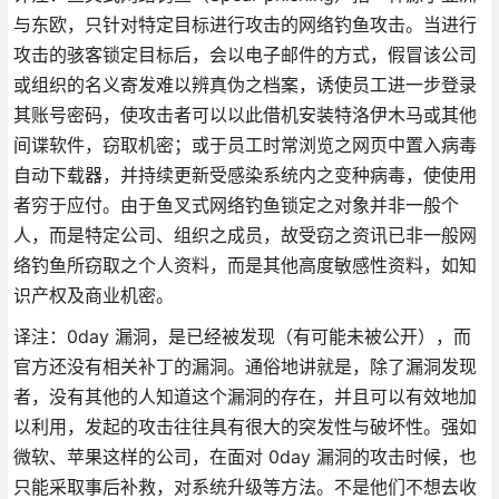
与东欧，只针对特定目标进行攻击的网络钓鱼攻击。当进行
攻击的骇客锁定目标后，会以电子邮件的方式，假冒该公司
或组织的名义寄发难以辨真伪之档案，诱使员工进一步登录
其账号密码，使攻击者可以以此借机安装特洛伊木马或其他
间谍软件，窃取机密；或于员工时常浏览之网页中置入病毒
自动下载器，并持续更新受感染系统内之变种病毒，使使用
者穷于应付。由于鱼叉式网络钓鱼锁定之对象并非一般个
人，而是特定公司、组织之成员，故受窃之资讯已非一般网
络钓鱼所窃取之个人资料，而是其他高度敏感性资料，如知
识产权及商业机密。
译注：0day 漏洞，是已经被发现（有可能未被公开），而
官方还没有相关补丁的漏洞。通俗地讲就是，除了漏洞发现
者，没有其他的人知道这个漏洞的存在，并且可以有效地加
以利用，发起的攻击往往具有很大的突发性与破坏性。强如
微软、苹果这样的公司，在面对 0day 漏洞的攻击时候，也
只能采取事后补救，对系统升级等方法。不是他们不想去收