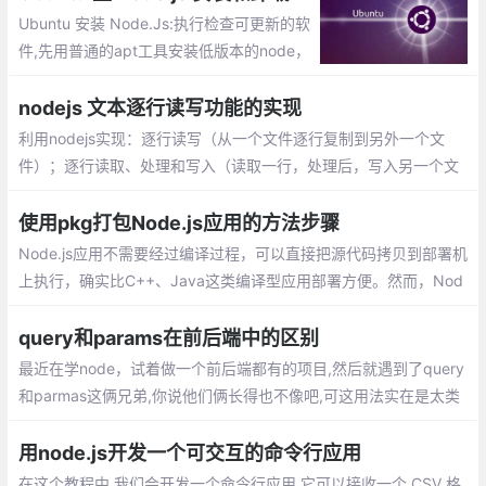
Ubuntu 安装 Node.Js:执行检查可更新的软
件,先用普通的apt工具安装低版本的node，
然后再升级最新。更换淘宝的镜像，这个是
必须的，用过的node的人都知道。安装更新
nodejs 文本逐行读写功能的实现
版本的工具N
利用nodejs实现：逐行读写（从一个文件逐行复制到另外一个文
件）；逐行读取、处理和写入（读取一行，处理后，写入另一个文
件）1.所需要的模块： fs，os，readline。功能的实现：readWrite
FileByLine.js，功能的调用：index.js
使用pkg打包Node.js应用的方法步骤
Node.js应用不需要经过编译过程，可以直接把源代码拷贝到部署机
上执行，确实比C++、Java这类编译型应用部署方便。然而，Nod
e.js应用执行需要有运行环境，意味着你需要先在部署机器上安装N
ode.js
query和params在前后端中的区别
最近在学node，试着做一个前后端都有的项目,然后就遇到了query
和parmas这俩兄弟,你说他们俩长得也不像吧,可这用法实在是太类
似了，专门写篇文章来区分这哥俩，分别会从vue路由和Node接收
两个角度讲
用node.js开发一个可交互的命令行应用
在这个教程中,我们会开发一个命令行应用,它可以接收一个 CSV 格