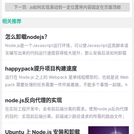
下一页:
js如何实现滚动到一定位置将内容固定在页面顶部
相关推荐
怎么卸载nodejs？
Node.js是一个Javascript运行环境，可以使Javascript这类脚本语
言编写出来的代码运行速度获得极大提升，那么安装后该如何卸载
呢？下面本篇文章就来给大家介绍一下Windows平台下卸载node.js
的方法，希望对大家有所帮助。
happypack提升项目构建速度
运行在 Node.js 之上的 Webpack 是单线程模型的，也就是说 Web
pack 需要处理的任务需要一件件挨着做，不能多个事情一起做。h
appypack把任务分解给多个子进程去并发的执行，子进程处理完
后再把结果发送给主进程。
node.js反向代理的实现
在实际工程开发中，会有前后端分离的需求。使用node.js反向代理
的目的：实现前后端分离，前端减少路径请求的所需的路由文件；
通过http-proxy-middleware中间件、Http Proxy 模块这2种方式
实现node.js的反向代理
Ubuntu 上 Node.js 安装和卸载