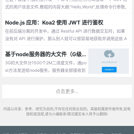
式的用户信息文件,教程的内容大纲:“Hello,World”,处理命令行参数,
运行时的用户输入,异步网络会话,美化控制台的输出,封装成 shell 命
令,JavaScript 之外
Node.js 应用：Koa2 使用 JWT 进行鉴权
在前后端分离的开发中，通过 Restful API 进行数据交互时，如果
没有对 API 进行保护，那么别人就可以很容易地获取并调用这些 A
PI 进行操作。那么服务器端要如何进行鉴权呢？
基于node服务器的大文件（G级）上传
3G的大文件分1500个2M二进度文件，通po
st方法发送给node服务，服务器全部接收到
文件后，进组装生成你上文件。
点击更多...
内容以共享、参考、研究为目的,不存在任何商业目的。其版权属原作者所有,如有
侵权或违规,请与小编联系!情况属实本人将予以删除!