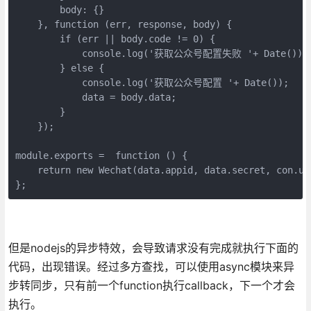
        body: {}

    }, function (err, response, body) {

        if (err || body.code != 0) {

            console.log('获取公众号配置失败 '+ Date());

        } else {

            console.log('获取公众号配置 '+ Date());

            data = body.data;

        }

    });

module.exports =  function () {

    return new Wechat(data.appid, data.secret, con.url
};
但是nodejs的异步特效，会导致请求没有完成就执行下面的
代码，出现错误。经过多方查找，可以使用async模块来异
步转同步，只有前一个function执行callback，下一个才会
执行。