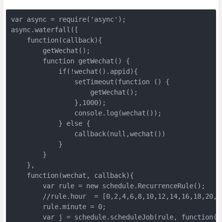
var async = require('async');

async.waterfall([

    function(callback){

        getWechat();

        function getWechat() {

            if(!wechat().appid){

                setTimeout(function () {

                    getWechat();

                },1000);

                console.log(wechat());

            } else {

                callback(null,wechat())

            }

        }

    },

    function(wechat, callback){   

　　　　 var rule = new schedule.RecurrenceRule();

        //rule.hour  = [0,2,4,6,8,10,12,14,16,18,20,22
        rule.minute = 0;

        var j = schedule.scheduleJob(rule, function(){