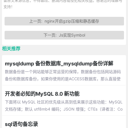
留原文来源信息，不得篡改、删减内容或侵犯相关权益。感谢您的理解与
支持！
上一页:
nginx开启gzip压缩和静态缓存
下一页:
Js实现Symbol
相关推荐
mysqldump 备份数据库_mysqldump备份详解
数据备份是一个网站能够正常运营的保障，数据备份包括网站源码
备份和数据库备份，如果你使用的是ACCESS数据库，那么直接使
用FTP下载数据库文件就可以了，但如果你使用了PHP+MYSQL进
行网站建设，数据库备份就没有那么容易了。
开发者必知的MySQL 8.0 新功能
下面将以 MySQL 社区的优先级从高到低来展示这些功能：MySQL
文档存储；默认 utf8mb4 编码；JSON 增强；CTEs（译者注：Co
mmon Table Expresssions 公共表格表达式）
sql语句备忘录