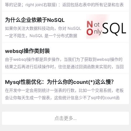
等的记录；right join(右联接) ：返回包括右表中的所有记录和左表
中联结字段相等的记录
为什么企业依赖于NoSQL
如果你关注大数据科技动向，你对 NoSQL
一定不陌生，NoSQL 是一个分布式数据
库。在过去时间，数据存储一直关系型数据
库天下，有着良好的控制并发操作、事务功
websql操作类封装
能。
由于websql操作都是异步操作，当我们为了获取到websql操作的
结果之后再进行后续操作时，往往是通过回调函数来实现的，当回
调一多的时候，回调地狱就出现了，为了解决回调地狱问题，我将
通过Promise来改写，后续调用时
Mysql性能优化：为什么你的count(*)这么慢？
在开发中一定会用到统计一张表的行数，比如一个交易系统，老板
会让你每天生成一个报表，这些统计信息少不了sql中的count函
数。但是随着记录越来越多，查询的速度会越来越慢
点击更多...