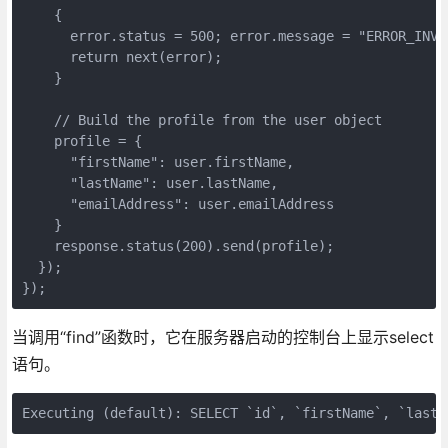
    {

      error.status = 500; error.message = "ERROR_INVA
      return next(error);

    }

    // Build the profile from the user object

    profile = {

      "firstName": user.firstName,

      "lastName": user.lastName,

      "emailAddress": user.emailAddress

    }

    response.status(200).send(profile);

  });

});
当调用“find”函数时，它在服务器启动的控制台上显示select
语句。
Executing (default): SELECT `id`, `firstName`, `lastN