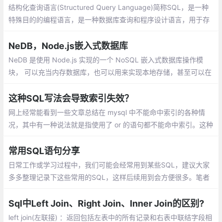
结构化查询语言(Structured Query Language)简称SQL，是一种
特殊目的的编程语言，是一种数据库查询和程序设计语言，用于存
取数据以及查询、更新和管理关系数据库系统。
NeDB，Node.js嵌入式数据库
NeDB 是使用 Node.js 实现的一个 NoSQL 嵌入式数据库操作模
块， 可以充当内存数据库，也可以用来实现本地存储，甚至可以在
浏览器中使用。 查询方式比较灵活，支持使用正则、比较运算符、
逻辑运算符、索引以及 JSON 深度查询等，适用于不需要大量数据
这种SQL写法会导致索引失效？
处理的应用系统
网上经常能看到一些文章总结在 mysql 中不能命中索引的各种情
况，其中有一种说法就是指使用了 or 的语句都不能命中索引。这种
说法其实是不够正确的，正确的结论应该是
常用SQL语句分享
日常工作或学习过程中，我们可能会经常用到某些SQL，建议大家
多多整理记录下这些常用的SQL，这样后续用到会方便很多。笔者
在工作及学习过程中也整理了下个人常用的SQL，现在分享给你！
可能有些SQL你还不常用
Sql中Left Join、Right Join、Inner Join的区别?
left join(左联接) ：返回包括左表中的所有记录和右表中联结字段相