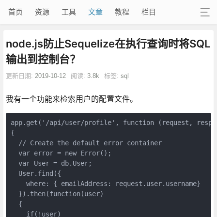
首页
资源
工具
文章
教程
栏目
node.js防止Sequelize在执行查询时将SQL
输出到控制台？
更新日期:
2019-10-12
阅读:
3.8k
标签:
sql
我有一个功能来检索用户的配置文件。
app.get('/api/user/profile', function (request, respon
{

  // Create the default error container

  var error = new Error();

  var User = db.User;

  User.find({

    where: { emailAddress: request.user.username}

  }).then(function(user)

  {

    if(!user)
