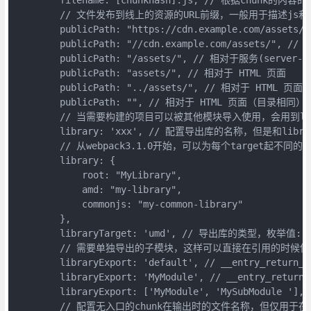
        // 文件发布到线上的资源的URL前缀，一般用于描述js
        publicPath: "https://cdn.example.com/asset
        publicPath: "//cdn.example.com/assets/", //
        publicPath: "/assets/", // 相对于服务(server-re
        publicPath: "assets/", // 相对于 HTML 页面

        publicPath: "../assets/", // 相对于 HTML 页面

        publicPath: "", // 相对于 HTML 页面（目录相同）

        // 当需要构建的项目可以被其他模块导入使用，会用到librar
        library: 'xxx', // 配置导出库的名称，但是和li
        // 从webpack3.1.0开始，可以为每个target起不同的名
        library: {

            root: "MyLibrary",

            amd: "my-library",

            commonjs: "my-common-library"

        },

        libraryTarget: 'umd', // 导出库的类型，枚举值: 
        // 需要单独导出的子模块，这样可以直接在引用的时候使用子
        libraryExport: 'default', // __entry_return_.d
        libraryExport: 'MyModule', // __entry_return_.
        libraryExport: ['MyModule', 'MySubModule
        // 配置无入口的chunk在输出时的文件名称，但仅用