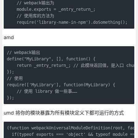
    // webpack输出为

    module.exports = _entry_return_;

    // 使用库的方法为

    require('library-name-in-npm').doSomething();
amd
// webpack输出

define("MyLibrary", [], function() {

    return _entry_return_; // 此模块返回值，是入口 chun
});

// 使用

require(['MyLibrary'], function(MyLibrary) {

    // 使用 library 做一些事……

});
umd 将你的模块暴露为所有模块定义下都可运行的方式
(function webpackUniversalModuleDefinition(root, facto
  if(typeof exports === 'object' && typeof module === 