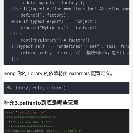
      module.exports = factory();

  else if(typeof define === 'function' && define.amd)

      define([], factory);

  else if(typeof exports === 'object')

      exports["MyLibrary"] = factory();

  else

      root["MyLibrary"] = factory();

  })(typeof self !== 'undefined' ? self : this, functi
      return _entry_return_; // 此模块返回值，是入口 ch
  });
jsonp 你的 library 的依赖将由 externals 配置定义。
MyLibrary(_entry_return_);
补充3.pathinfo到底是哪些玩意