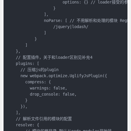
                        options: {} // loader接受的参数
                    }

                ],

                noParse: [ // 不用解析和处理的模块 RegExp
                    /jquery|lodash/

                ]

            }

        ]

    },

    // 配置插件，关于和loader区别见补充4

    plugins: [

      // 压缩js的plugin

      new webpack.optimize.UglifyJsPlugin({

        compress: {

          warnings: false,

          drop_console: false,

        }

      }),

    ],

    // 解析文件引用的模块的配置

    resolve: {

        // 模块的根目录,默认从node_modules开始找
