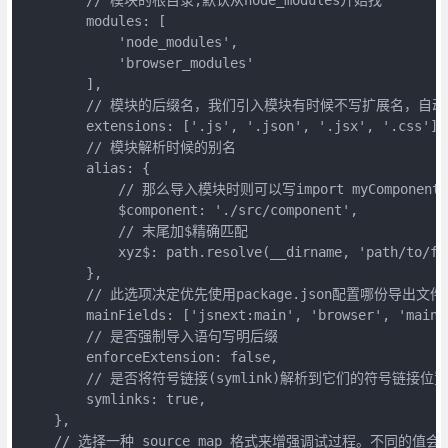
        modules: [

            'node_modules',

            'browser_modules'

        ],

        // 模块的后缀名，我们引入模块有时候不写扩展名，自
        extensions: ['.js', '.json', '.jsx', '.css'],

        // 模块解析时候的别名

        alias: {

            // 那么导入模块时则可以写import myComponent fro
            $component: './src/component',

            // 末尾加$精确匹配

            xyz$: path.resolve(__dirname, 'path/to/fil
        },

        // 此选项决定优先使用package.json配置哪份导出文件
        mainFields: ['jsnext:main', 'browser', 'main']
        // 是否强制导入语句写明后缀

        enforceExtension: false,

        // 是否将符号链接(symlink)解析到它们的符号链接位置(sym
        symlinks: true,

    },

    // 选择一种 source map 格式来增强调试过程。不同的值会明