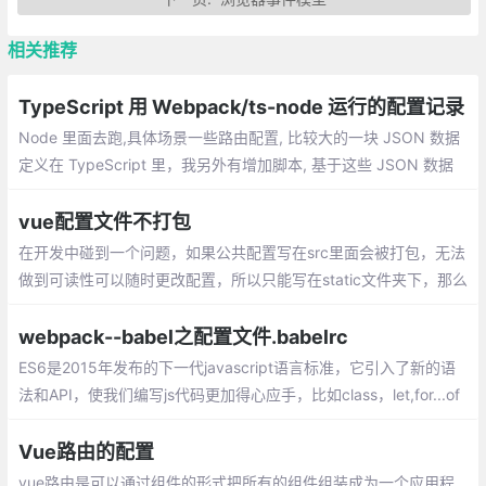
相关推荐
TypeScript 用 Webpack/ts-node 运行的配置记录
Node 里面去跑,具体场景一些路由配置, 比较大的一块 JSON 数据
定义在 TypeScript 里，我另外有增加脚本, 基于这些 JSON 数据
用来生成切换路由的函数,这就需要运行 TypeScript 了, 而且可能包
含一些额外的业务代码。
vue配置文件不打包
在开发中碰到一个问题，如果公共配置写在src里面会被打包，无法
做到可读性可以随时更改配置，所以只能写在static文件夹下，那么
就实现一个公共配置文件吧。
webpack--babel之配置文件.babelrc
ES6是2015年发布的下一代javascript语言标准，它引入了新的语
法和API，使我们编写js代码更加得心应手，比如class，let,for...of
promise等等这样的，但是可惜的是这些js新特性只被最新版本的浏
览器支持
Vue路由的配置
vue路由是可以通过组件的形式把所有的组件组装成为一个应用程