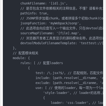
        chunkFilename: '[id].js',

        // 是否包含文件依赖相关的注释信息，不懂？请看补充3，在mo
        pathinfo: true,

        // JSONP异步加载chunk，或者拼接多个初始chunk(CommonsC
        jsonpFunction: 'myWebpackJsonp',

        // 此选项会向应盘写入一个输出文件，只在devtool启动了s
        sourceMapFilename: '[file].map',

        // 浏览器开发者工具里显示的源码模块名称，此选项仅
        devtoolModuleFilenameTemplate: 'testtest://[re
    },

    // 配置模块相关

    module: {

        rules: [ // 配置loaders

            {

                test: /\.jsx?$/, // 匹配规则，匹
                include: [path.resolve(__dirname
                exclude: [path.resolve(__diranme,
                use: [ // 使用的loader，每一项为一
                    'style-loader', // lo
                    {

                        loader: 'css-loader', // loa