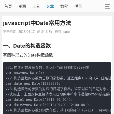
首页
资源
工具
文章
教程
栏目
javascript中Date常用方法
更新日期:
2018-04-17
阅读:
3.3k
标签:
date
一、Date的构造函数
有四种形式的Date构造函数：
//1.构造函数没有参数，则返回当前日期的Date对象

var now=new Date();

//2.构造函数的参数为日期的毫秒数，返回距离1970年1月1日经过
var date=new Date(1222233);

//3.构造函数的参数为对应的日期字符串，返回对应的日期对象，其
//实际上，上面这种直接将表示日期的字符串传递给Date构造函数，会在后
var date1=new Date('2016-01-01'); 

var date2=new Date('2016/01/01 12:00:00'); 

//4.构造函数的参数分别为年份，基于0的月份（0-11），月中的哪一