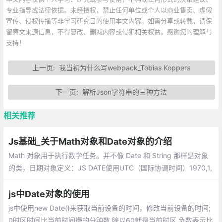
专业指导或法律依据。未经授权，禁止任何单位或个人以商业售卖、虚假
宣传、侵权传播等非学习研究目的使用本文内容。如需分享或转载，请保
留原文来源信息，不得篡改、删减内容或侵犯相关权益。感谢您的理解与
支持！
上一页:
我当初为什么写webpack_Tobias Koppers
下一页:
解析Json字符串的三种方法
相关推荐
Js基础_关于Math对象和Date对象的介绍
Math 对象用于执行数学任务。并不像 Date 和 String 那样是对象
的类，日期对象定义：JS DATE使用UTC（国际协调时间）1970,1,
1,0,0,0,0所经过的毫秒数。在JS中日期也是它的内置对象，所以我
们要对日期进行获取和操作，必须实例化对象。
js中Date对象的使用
js中使用new Date()来获取当前设备的时间，修改当前设备的时间;
0时区时间比当前时间慢的分钟数 除以60就是当前时区 负数表示比