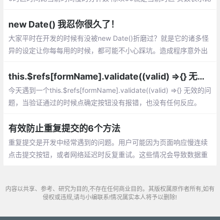
0时区时间快（东时区）;创建指定日期的时间
new Date() 我忍你很久了！
大家平时在开发的时候有没被new Date()折磨过？就是它的诸多怪
异的设定让你每每用的时候，都可能不小心踩坑。造成程序意外出
错，却一下子找不到问题出处，那叫一个烦透了
this.$refs[formName].validate((valid) =>{} 无效，vue验证表单无效
今天遇到一个this.$refs[formName].validate((valid) =>{} 无效的问
题，当验证通过的时候点确定按钮没有报错，也没有任何反应。
有效防止重复提交的6个方法
重复提交是开发中经常遇到的问题。用户可能因为页面响应慢连续
点击提交按钮，或者网络延迟时反复重试。这些情况会导致数据重
复、业务混乱，比如生成重复订单、多次扣款等问题。
内容以共享、参考、研究为目的,不存在任何商业目的。其版权属原作者所有,如有
侵权或违规,请与小编联系!情况属实本人将予以删除!