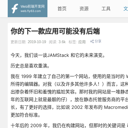
Web前端开发网
首页
资源
工具
文
web.fly63.com
你的下一款应用可能没有后端
分享
更新日期:
2019-10-19
阅读:
3.6k
标签:
应用
今天，我们谈一谈JAMStack 和它的未来演变。
历史总是喜欢重演。
我在 1999 年建立了自己的第一个网站，使用的是当时的
所得的编辑器。对我（以及许多其他许多人！）而言，这
出掺杂着怀旧和羞愧的尴尬笑容。那时我的网站是一堆静态 HTML
年的互联网上就是最靓的仔），放在静态托管服务商的平台上—
长，有了更好的选择，比如说 2002 年发布的 Macromedi
更加符合标准。
十年后的 2009 年，我仍在构建网站，但那时的关键词是 