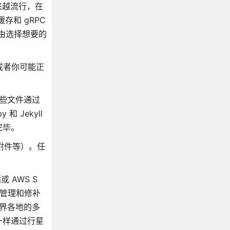
越流行，在
存和 gRPC
自由选择想要的
或者你可能正
，这些文件通过
和 Jekyll
完毕。
和附件等）。任
 AWS S
要管理和修补
界各地的多
一样通过行星