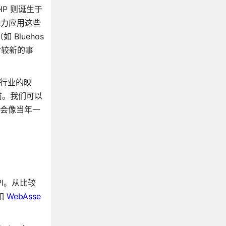
HP 则诞生于
能力应用这些
 Bluehos
对较新的事
发行业的映
年前。我们可以
也会像当年一
PI。从比较
如
WebAsse