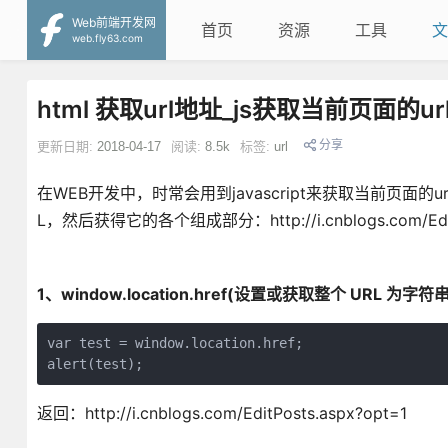
Web前端开发网
首页
资源
工具
文
web.fly63.com
html 获取url地址_js获取当前页面的
分享
更新日期:
2018-04-17
阅读:
8.5k
标签:
url
在WEB开发中，时常会用到javascript来获取当前页面
L，然后获得它的各个组成部分：http://i.cnblogs.com/EditP
1、window.location.href(设置或获取整个 URL 为字符串
var test = window.location.href;

alert(test);
返回：http://i.cnblogs.com/EditPosts.aspx?opt=1