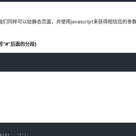
同样可以给静态页面，并使用javascript来获得相信应的参
在井号“#”后面的分段)
&|$)', 'i');
