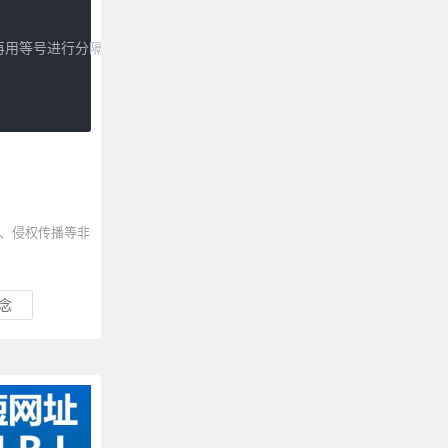
 再用等号进行分隔）

、侵权传播等非
念