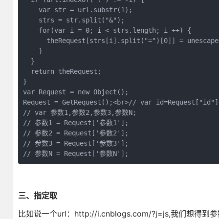
    var str = url.substr(1);

    strs = str.split("&");

    for(var i = 0; i < strs.length; i ++) {

      theRequest[strs[i].split("=")[0]] = unescape
    }

  }

  return theRequest;

}

var Request = new Object();

Request = GetRequest();<br>// var id=Request["id"];
// var 参数1,参数2,参数3,参数N;

// 参数1 = Request['参数1'];

// 参数2 = Request['参数2'];

// 参数3 = Request['参数3'];

// 参数N = Request['参数N'];
三、指定取
比如说一个url：http://i.cnblogs.com/?j=js,