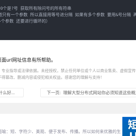
 因为第0个是?号 获取所有除问号的所有符串

隔 （因为知道只有一个参数 所以直接用等号进分隔 如果有多个参数 要用&号分隔
果有多个参数 还要进行循环的）

面url网址信息有所帮助。
、专业指导或法律依据。未经授权，禁止任何单位或个人以商业售卖、虚假宣传
不得篡改、删减内容或侵犯相关权益。感谢您的理解与支持！
么好处？
下一页:
理解大型分布式网站你必须知道这些概
言而喻：短、字符少、美观、便于发布、传播。所以如何来优雅的生