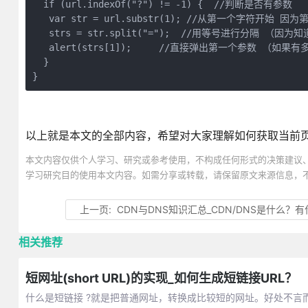
  if (url.indexOf("?") != -1) {  //判断是否有参数

   var str = url.substr(1); //从第一个字符开始
   strs = str.split("=");  //用等号进行分
   alert(strs[1]);     //直接弹出第一个参数 （如
  }

}
以上就是本文的全部内容，希望对大家理解如何获取当前页
本文内容仅供个人学习、研究或参考使用，不构成任何形式的决策建议
学习研究目的使用本文内容。如需分享或转载，请保留原文来源信息，
上一页:
CDN与DNS知识汇总_CDN/DNS是什么？有什
相关推荐
短网址(short URL)的实现_如何生成短链接URL？
什么是短链接 ?就是把普通网址，转换成比较短的网址。好处不