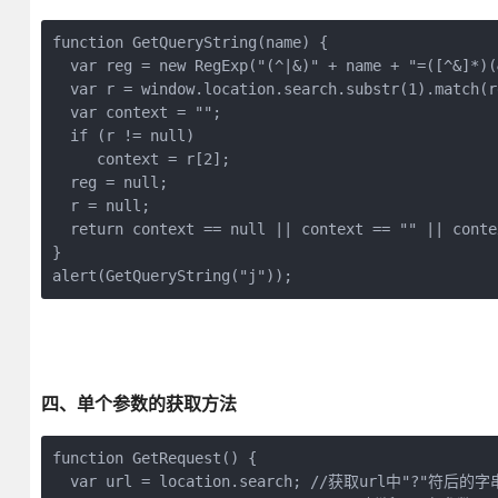
function GetQueryString(name) { 

  var reg = new RegExp("(^|&)" + name + "=([^&]*)(
  var r = window.location.search.substr(1).m
  var context = "";

  if (r != null)

     context = r[2]; 

  reg = null;

  r = null;

  return context == null || context == "" || conte
}

alert(GetQueryString("j"));
四、单个参数的获取方法
function GetRequest() {

  var url = location.search; //获取url中"?"符后的字串