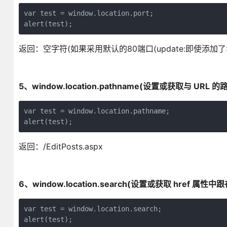
var test = window.location.port;

alert(test);
返回：空字符(如果采用默认的80端口(update:即使添加
5、window.location.pathname(设置或获取与 U
var test = window.location.pathname;

alert(test);
返回：/EditPosts.aspx
6、window.location.search(设置或获取 href 属
var test = window.location.search;

alert(test);