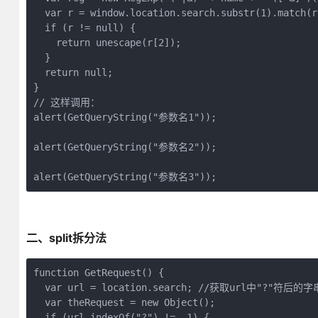
  var r = window.location.search.substr(1).match(re
  if (r != null) {

    return unescape(r[2]);

  }

  return null;

}

// 这样调用：

alert(GetQueryString("参数名1"));

alert(GetQueryString("参数名2"));

alert(GetQueryString("参数名3"));
二、split拆分法
function GetRequest() {

  var url = location.search; //获取url中"?"符后的字串
  var theRequest = new Object();

  if (url.indexOf("?") != -1) {
