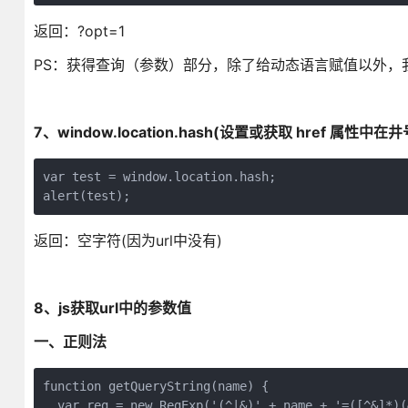
返回：?opt=1
PS：获得查询（参数）部分，除了给动态语言赋值以外，我们
7、window.location.hash(设置或获取 href 属性中
var test = window.location.hash;

alert(test);
返回：空字符(因为url中没有)
8、js获取url中的参数值
一、正则法
function getQueryString(name) {

  var reg = new RegExp('(^|&)' + name + '=([^&]*)(