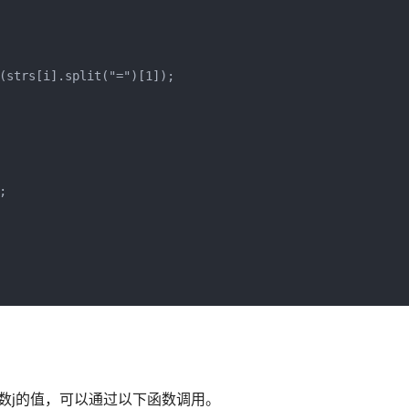
(strs[i].split("=")[1]);

 

我们想得到参数j的值，可以通过以下函数调用。