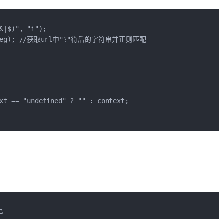
&|$)", "i");

atch(reg); //获取url中"?"符后的字符串并正则匹配

xt == "undefined" ? "" : context; 


