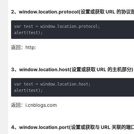
2、window.location.protocol(设置或获取 URL 的协议
var test = window.location.protocol;

alert(test);
返回：http:
3、window.location.host(设置或获取 URL 的主机部分)
var test = window.location.host;

alert(test);
返回：i.cnblogs.com
4、window.location.port(设置或获取与 URL 关联的