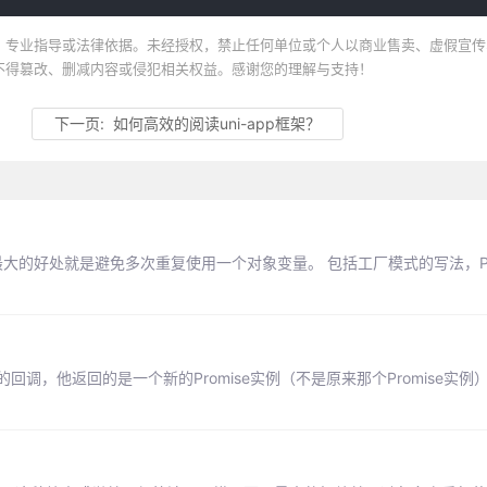
、专业指导或法律依据。未经授权，禁止任何单位或个人以商业售卖、虚假宣传
不得篡改、删减内容或侵犯相关权益。感谢您的理解与支持！
下一页:
如何高效的阅读uni-app框架？
且最大的好处就是避免多次重复使用一个对象变量。 包括工厂模式的写法，Pr
行的回调，他返回的是一个新的Promise实例（不是原来那个Promise实例）。r