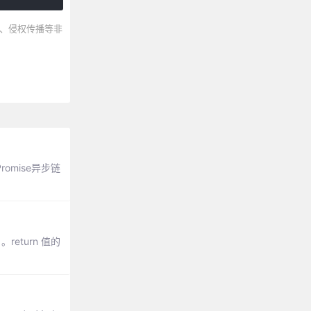
、侵权传播等非
omise异步链
eturn 值的