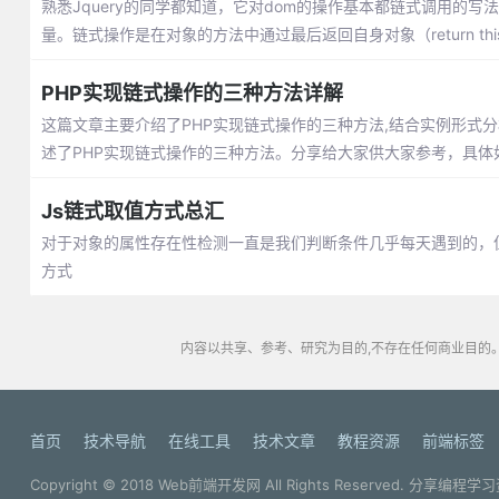
熟悉Jquery的同学都知道，它对dom的操作基本都链式调用
量。链式操作是在对象的方法中通过最后返回自身对象（return t
PHP实现链式操作的三种方法详解
这篇文章主要介绍了PHP实现链式操作的三种方法,结合实例形式
述了PHP实现链式操作的三种方法。分享给大家供大家参考，具体
Js链式取值方式总汇
对于对象的属性存在性检测一直是我们判断条件几乎每天遇到的，但是
方式
内容以共享、参考、研究为目的,不存在任何商业目的。
首页
技术导航
在线工具
技术文章
教程资源
前端标签
Copyright © 2018
Web前端开发网
All Rights Reserved