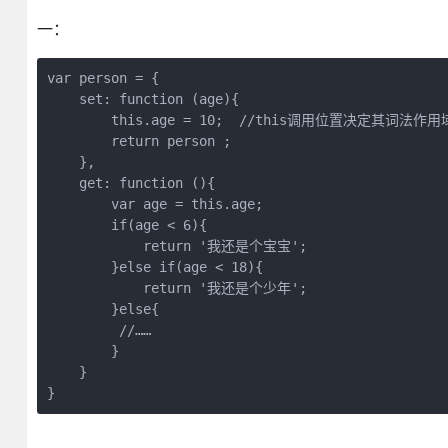
一：
var person = {

    set: function (age){

        this.age = 10;  //this调用位置决定其词法作用域
        return person ;

    },

    get: function (){

        var age = this.age;

        if(age < 6){

            return '我还是个宝宝';

        }else if(age < 18){

            return '我还是个少年';

        }else{

         //……

        }

    }

}