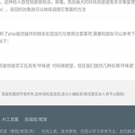
的写法，这种给人感觉就是很简洁，易懂，而且最大的好处就是避免多次重复
his），返回的对象就可以继续调用它里面的方法
分析了php链式操作的相关实现技巧与使用注意事项,需要的朋友可以参考
如下：
你是否又在具有‘坏味道’ 代码很绝望，现在我们提供几种处理‘坏味道’
其版权属原作者所有,如有侵权或违规,请与小编联系!情况属实本人将予以删除!
AI工具集
前端库/框架
. 分享编程学习资源（教程/框架/库）、在线工具、技术教程、内容以学习参考为主，助