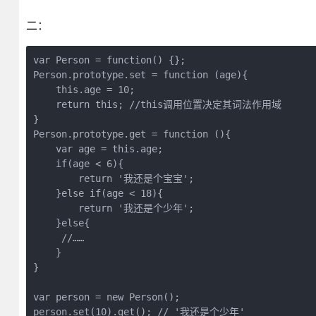
二：
var Person = function() {};

Person.prototype.set = function (age){

    this.age = 10; 

    return this; //this调用位置决定其词法作用域

}

Person.prototype.get = function (){

    var age = this.age;

    if(age < 6){

        return '我还是个宝宝';

    }else if(age < 18){

        return '我还是个少年';

    }else{

     //……

    }

}

var person = new Person();

person.set(10).get(); // '我还是个少年'