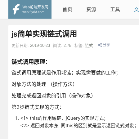
Web前端开发网
首页
资源
工具
文
web.fly63.com
js简单实现链式调用
分享
更新日期:
2019-10-23
阅读:
2.7k
标签:
链式
链式调用原理：
链式调用原理就是作用域链；实现需要做的工作；
对象方法的处理 （操作方法）
处理完成返回对象的引用（操作对象）
第2步链式实现的方式：
<1> this的作用域链，jQuery的实现方式；
<2> 返回对象本身, 同this的区别就是显示返回链式对象；