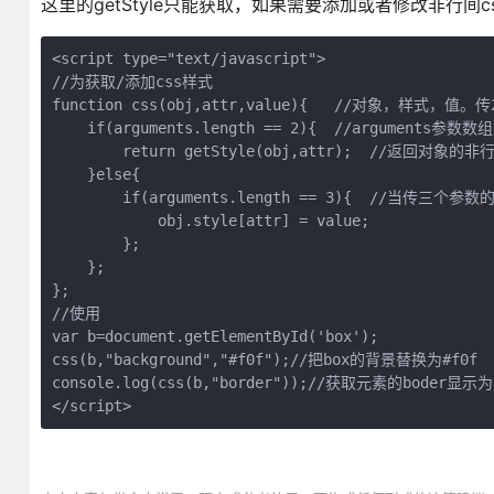
这里的getStyle只能获取，如果需要添加或者修改非行
<script type="text/javascript">

//为获取/添加css样式

function css(obj,attr,value){   //对象，样
    if(arguments.length == 2){  //argumen
        return getStyle(obj,attr);  //返回对象
    }else{

        if(arguments.length == 3){  //当传三
            obj.style[attr] = value;

        };

    };

};

//使用

var b=document.getElementById('box');

css(b,"background","#f0f");//把box的背景替换为#f0f

console.log(css(b,"border"));//获取元素的boder显示为：1
</script>