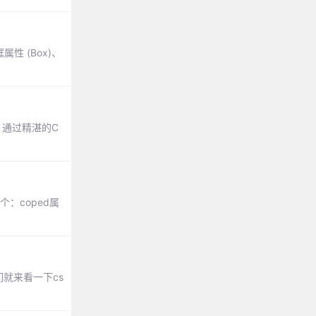
属性 (Box)、
，通过精湛的C
：coped属
就来看一下cs