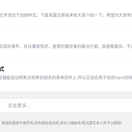
ttom属性来给文字添加下划线样式。下面本篇文章就来给大家介绍一下，希望对大家
样式及监听事件，并且兼容性好，是暂时最完美的解决方案。就是略复杂，不
样式
 浏览器能自动将焦点转移到相关的表单控件上.所以正适合用于修改input的
点击更多...
其版权属原作者所有,如有侵权或违规,请与小编联系!情况属实本人将予以删除!