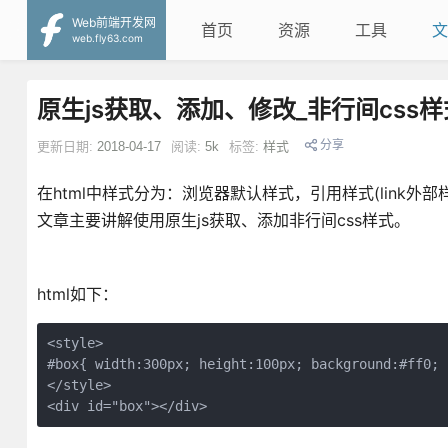
Web前端开发网
首页
资源
工具
文
web.fly63.com
原生js获取、添加、修改_非行间css样
分享
更新日期:
2018-04-17
阅读:
5k
标签:
样式
在html中样式分为：浏览器默认样式，引用样式(link外部
文章主要讲解使用原生js获取、添加非行间css样式。
html如下：
<style>

#box{ width:300px; height:100px; background:#ff0; 
</style>

<div id="box"></div>