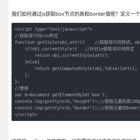
我们如何通过js获取box节点的高和border值呢？定义一个
<script type="text/javascript">

//获取非行间css样式

function getStyle(obj,attr){    //获取非行间样式，
    if(obj.currentStyle){   //针对ie获取非行间样式

        return obj.currentStyle[attr];

    }else{

        return getComputedStyle(obj,false)[attr];
    };

};

//使用

var b=document.getElementById('box');

console.log(getStyle(b,"height"));//获取元素的高100p
console.log(getStyle(b,"border"));//获取元素的boder
</script>