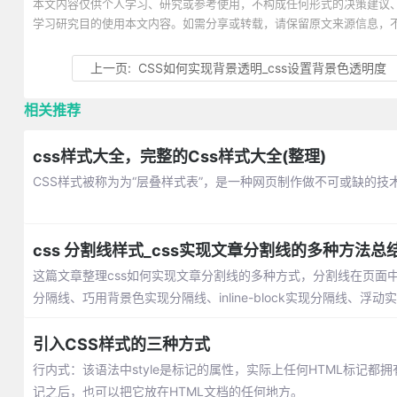
本文内容仅供个人学习、研究或参考使用，不构成任何形式的决策建议
学习研究目的使用本文内容。如需分享或转载，请保留原文来源信息，
上一页:
CSS如何实现背景透明_css设置背景色透明度
相关推荐
css样式大全，完整的Css样式大全(整理)
CSS样式被称为为“层叠样式表”，是一种网页制作做不可或缺的
css 分割线样式_css实现文章分割线的多种方法总
这篇文章整理css如何实现文章分割线的多种方式，分割线在页面
分隔线、巧用背景色实现分隔线、inline-block实现分隔线、
引入CSS样式的三种方式
行内式：该语法中style是标记的属性，实际上任何HTML标记都拥有st
记之后，也可以把它放在HTML文档的任何地方。