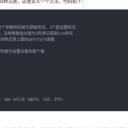
间css样式呢，这里定义一个方法，代码如下：
式，值。传2个参数的时候为获取样式，3个是设置样式

ts参数数组，当参数数组长度为2时表示获取css样式

的非行间样式用上面的getStyle函数

个参数的时候为设置对象的某个值

px solid rgb(0, 118, 255)
