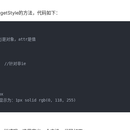
getStyle的方法，代码如下：
obj是对象，attr是值

   //针对非ie

x

显示为：1px solid rgb(0, 118, 255)
