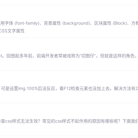
ont-family)、背景属性 (background)、区块属性 (Block)、方框
)、CSS文字属性
ript。回想起多年前，前端开发者常被戏称为“切图仔”，但就是这样的角色
设置img 100%后没反应，看F12检查元素也没加上去。解决方法有2个
查css样式无法生效？常见的css样式不起作用的原因有哪些呢？下面我们