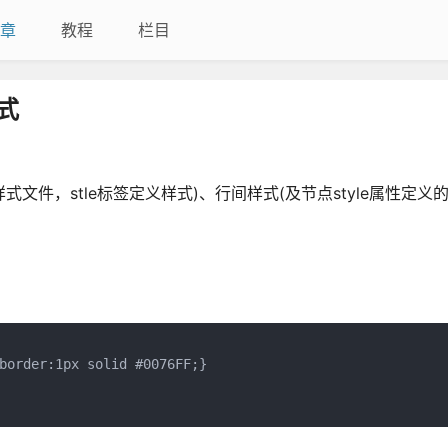
章
教程
栏目
式
样式文件，stle标签定义样式)、行间样式(及节点style属性定义
border:1px solid #0076FF;}
