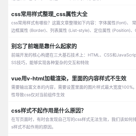
css常用样式整理_css属性大全
css常用样式有哪些？这篇文章整理如下内容：字体属性(font)、 常用字体 (f
边框属性 (Border)、列表属性 (List-style)、定位属性 (Position
别忘了前端是靠什么起家的
前端开发的核心构建在三大基石技术上：HTML、CSS和JavaSc
SS技巧，能够实现各种复杂的交互和特效
vue用v-html加载渲染，里面的内容样式不生效
需要输出富文本的内容，需要设置里面的图片样式最大宽度100%。可是
性导致css仅对当前组件生效
css样式不起作用是什么原因？
在写页面时，有时会发现自己写的css样式无法生效，我们该如何排
s样式不起作用的原因。