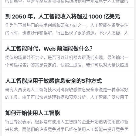
的新篇章，众多专家及各领域精英纷纷预测未来是属于人工智能的
时代。那么近年来同样火热的前端开发，在人工智能时代能做些什
么呢?
到 2050 年，人工智能收入将超过 1000 亿美元
作为当下最热门的技术创新和研究方向之一，人工智能在备受关注
的同时，也被炒作和误解，行业出现了很多泡沫。不少人质疑，人
工智能凭借概念炒作和出色的营销吸引了资本市场的关注。热潮褪
去之后，AI 落地、商业化还有多大的空间？
人工智能时代，Web 前端能做什么？
类似的场景并不会少，是否可以让机器去帮我们实现，最终输出一
个可靠报告？答案是肯定的，快照生成后，我们可以对大量快照进
行分析，结合 OpenCV 跨平台计算机视觉库，实现图像处理和计算
机视觉方面的数据分析，最终输出结果
人工智能应用于敏感信息安全的5种方式
研究人员发现人工智能技术对确保敏感信息安全来说是一种非常好
的工具。由于可以快速处理数据和预测分析，人工智能广泛应用于
自动化系统和信息保护等领域
如何开始使用人工智能
行业专家表示，很多没有使用人工智能的企业开始迫切使用这种新
兴技术，而他们的许多竞争对手已经在使用人工智能来提升竞争优