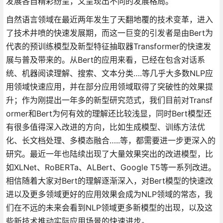
发展各自精彩纷呈，又呈现出不同的发展格局。
自然语言领域在最近两年发生了天翻地覆的技术变革，进入
了技术井喷的快速发展期，而这一巨变的引发者是由Bert为
代表的预训练模型及新型特征抽取器Transformer的快速发
展与普及带来的。从Bert的应用来看，已经在包含对话系
统、机器阅读理解、搜索、文本分类….等几乎大多数NLP应
用领域快速应用，并在部分应用领域取得了突破性的效果提
升；作为刚提出一年多的新型研究范式，我们目前对Transf
ormer和Bert为何有效的理解还比较浅显，同时Bert模型还
有很多值得深入改进的方向，比如生成模型、训练方法优
化、长文档处理、多模态融合…..等，都需要进一步更深入的
研究。最近一年也陆续出现了大量效果突出的改进模型，比
如XLNet、RoBERTa、ALBert、Google T5等一系列改进。
相信随着大家对Bert的理解逐渐深入，对Bert模型的快速改
进以及更多领域更好的应用效果会成为NLP领域的常态，我
们在不远的未来会看到NLP领域更多新模型的出现，以及这
些新技术推动实际应用场景的快速进步。