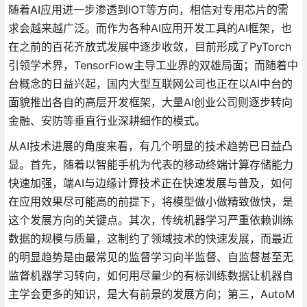
随着AI应用进一步渗透到IOT等方向，相信对专用芯片的需
求会越来越广泛。而作为各种AI应用开发工具的AI框架，也
在之前的百花齐放式发展中逐步收敛，目前形成了PyTorch
引领学术界，TensorFlow主导工业界的双雄局面；而随着中
台概念的日益兴起，国内大型互联网公司也正在以AI中台的
面貌推出各自的高层开发框架，大量AI创业公司则逐步转向
金融、安防等垂直行业深耕细作的模式。
从AI技术进展的角度来看，有几个明显的技术趋势已日益凸
显。首先，随着以智能手机为代表的移动终端计算存储能力
快速加强，端AI与边缘计算技术正在快速发展与普及，如何
在应用效果尽可能高的前提下，将模型做小做精致做快，是
这个发展方向的关键点。其次，传统机器学习严重依赖训练
数据的规模与质量，这制约了领域技术的快速发展，而最近
的明显趋势是由最常见的监督学习向半监督、自监督甚至无
监督机器学习转向，如何用尽量少的有标训练数据让机器自
主学会更多的知识，是大有前景的发展方向；第三，AutoM