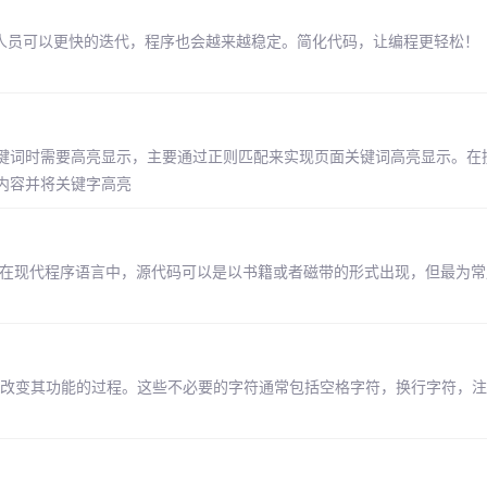
发人员可以更快的迭代，程序也会越来越稳定。简化代码，让编程更轻松！
键词时需要高亮显示，主要通过正则匹配来实现页面关键词高亮显示。在
内容并将关键字高亮
 在现代程序语言中，源代码可以是以书籍或者磁带的形式出现，但最为常
符，而不改变其功能的过程。这些不必要的字符通常包括空格字符，换行字符，