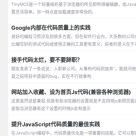
TinyMCE是一个轻量级的基于浏览器的所见即所得编辑器，由JavaSc
置灵活简单。另一特点是加载速度非常快的。
Google内部在代码质量上的实践
良好的编程习惯涉及到很多方面，但在软件行业内，大多数的公司
比编写好的测试代码或使用正确的工具更有意义，前者的意义在于
接手代码太烂，要不要辞职？
朋友发表了一条说说：入职新公司，从重构代码到放弃”，我就问
复之前项目中遗留的bug，实在不行就重构
网站加入收藏、设为首页Js代码(兼容各种浏览器)
这里虽然说是兼容,但是有些浏览器的设置就是不支持用js来把页面
是指当浏览器有这个设置的时候js会有提示
提升JavaScript代码质量的最佳实践
在JavaScript编程中，代码质量优化是一项重要的技能。它