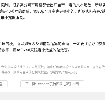
寸限制，很多高分辨率屏幕都会出厂自带一定的文本缩放，所以
算是16英寸的屏幕，1080p全开字也是很小的，所以实际在PC
大最小宽度
限制。
知道的梗，所以如果涉及到前端运算的页面，一定要注意浮点数的
转数字，用
toFixed
来限定小数点的位数等。
、专业指导或法律依据。未经授权，禁止任何单位或个人以商业售卖、虚假宣传
不得篡改、删减内容或侵犯相关权益。感谢您的理解与支持！
重置
下一页:
echarts玩转图表之矩形树图