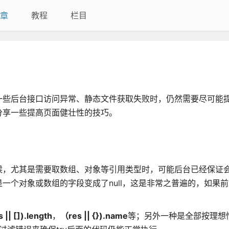
章
教程
栏目
一些后台接口访问异常、静态文件获取失败时，仍然需要尽可能
分享一些提高页面健壮性的技巧。
候，尤其是需要取数组、对象等引用类型时，可能后台已经保证
一个对象或数组的字段变成了null，这是非常之普遍的，如果
s || []).length
，
（res || {}).name
等；另外一种是全部按理想