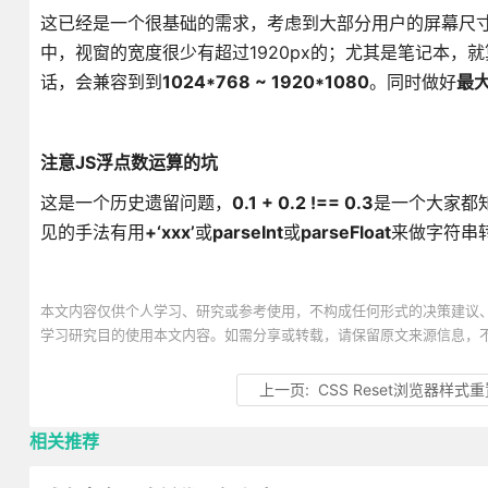
这已经是一个很基础的需求，考虑到大部分用户的屏幕尺
中，视窗的宽度很少有超过1920px的；尤其是笔记本，就
话，会兼容到到
1024*768 ~ 1920*1080
。同时做好
最
注意JS浮点数运算的坑
这是一个历史遗留问题，
0.1 + 0.2 !== 0.3
是一个大家都
见的手法有用
+‘xxx’
或
parseInt
或
parseFloat
来做字符串
本文内容仅供个人学习、研究或参考使用，不构成任何形式的决策建议
学习研究目的使用本文内容。如需分享或转载，请保留原文来源信息，
上一页:
CSS Reset浏览器样式
相关推荐