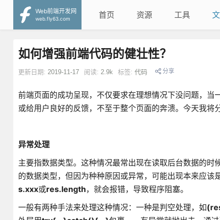
Web前端开发网
首页
资源
工具
文
web.fly63.com
如何增强前端代码的健壮性？
分享
更新日期:
2019-11-17
阅读:
2.9k
标签:
代码
前端页面的成功呈现，不仅要求在理想情况下没问题，当
或给用户良好的反馈，不至于整个页面的奔溃。今天我将
异常处理
主要指数据类型。这种情况最常出现在读取后台数据的时
的数据类型，但因为种种原因或异常，可能出现本来应该是
s.xxx
或
res.length
，就会报错，导致程序阻塞。
一般有两种手法来处理这种情况：一种是判空处理，如
(re