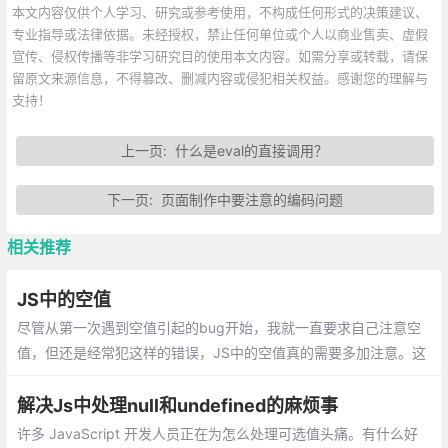
本文内容仅供个人学习、研究或参考使用，不构成任何形式的决策建议、
专业指导或法律依据。未经授权，禁止任何单位或个人以商业售卖、虚假
宣传、侵权传播等非学习研究目的使用本文内容。如需分享或转载，请保
留原文来源信息，不得篡改、删减内容或侵犯相关权益。感谢您的理解与
支持！
上一页:
什么是eval的直接调用？
下一页:
页面制作中要注意的编码问题
相关推荐
JS中的空值
尽管从第一次遇到空值引起的bug开始，我就一直要求自己注意空
值，但还是经常犯这样的错误，JS中的空值真的需要多加注意。这
里说的空值包括undefined和null
解决Js中处理null和undefined的麻烦事
许多 JavaScript 开发人员正在为怎么处理可选值头痛。有什么好