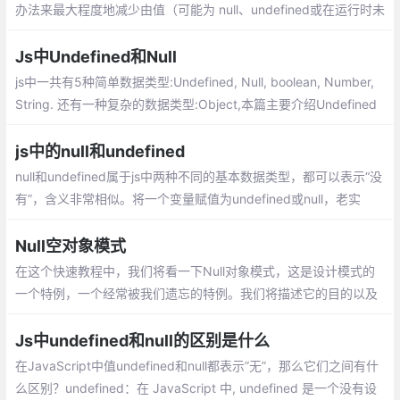
办法来最大程度地减少由值（可能为 null、undefined或在运行时未
初始化）引起的错误？在某些情况下，一些语言具有内置功能。在
某些静态类型的语言中
Js中Undefined和Null
js中一共有5种简单数据类型:Undefined, Null, boolean, Number,
String. 还有一种复杂的数据类型:Object,本篇主要介绍Undefined
和Null
js中的null和undefined
null和undefined属于js中两种不同的基本数据类型，都可以表示“没
有”，含义非常相似。将一个变量赋值为undefined或null，老实
说，语法效果几乎没区别。并且在if语句的判断条件中，它们都会自
动转为false
Null空对象模式
在这个快速教程中，我们将看一下Null对象模式，这是设计模式的
一个特例，一个经常被我们遗忘的特例。我们将描述它的目的以及
我们何时应该考虑使用它。像往常一样，我们还将提供一个简单的
代码示例。
Js中undefined和null的区别是什么
在JavaScript中值undefined和null都表示”无”，那么它们之间有什
么区别？undefined：在 JavaScript 中, undefined 是一个没有设