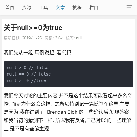
首页
资源
工具
文章
教程
栏目
关于null>=0为true
更新日期:
2019-11-25
阅读:
3.6k
标签:
null
我们先从一组 用例说起. 看代码:
null > 0 // false

null == 0 // false

null >= 0 //true
我们今天讨论的主要内容,并不是这个结果可能看起来多么奇
怪. 而是为什么会这样. 之所以特别记一篇随笔在这里,主要
是因为,我在得到了 Brendan Eich 的一些确认后.发现答案
和我当初的猜测不一样. 所以我有反省,自己对ES的一些理解
上,是不是有些偏主观.