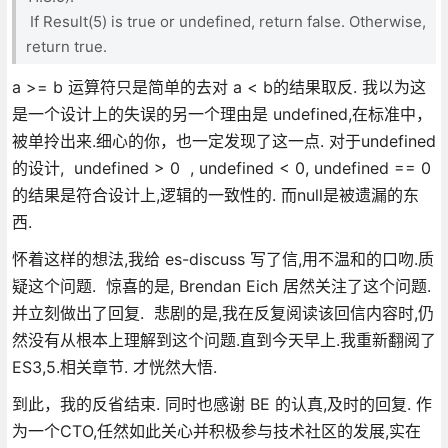
If Result(5) is true or undefined, return false. Otherwise,
return true.
a >= b 运算符只是简单的去对 a < b的结果取反. 我以为这
是一个设计上的失误的另一个理由是 undefined,在标准中，
被单拎出来.细心的你，也一定发现了这一点. 对于undefined
的设计, undefined > 0 , undefined < 0, undefined == 0
的结果是符合设计上,逻辑的一致性的. 而null是被遗漏的东
西.
怀着这样的想法,我给 es-discuss 写了信,用不温和的口吻.质
疑这个问题. 惊喜的是, Brendan Eich 居然关注了这个问题.
并立刻做出了回复. 悲剧的是,我在反复阅读该回信内容时,仍
然没有从根本上理解到这个问题.直到今天早上.我重新翻阅了
ES3,5.相关章节. 才恍然大悟.
到此，我的反省结束. 同时也感谢 BE 的认真,及时的回复. 作
为一个CTO,任然如此关心并积极参与技术社区的发展,实在