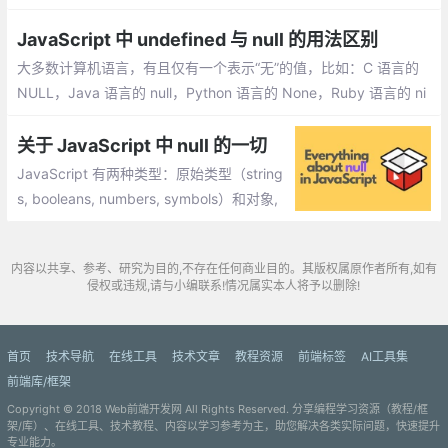
置值的变量。typeof 一个没有值的变量会返回 undefined。null是
一个只有一个值的特殊类型。表示一个空对象引用。
JavaScript 中 undefined 与 null 的用法区别
大多数计算机语言，有且仅有一个表示“无”的值，比如：C 语言的
NULL，Java 语言的 null，Python 语言的 None，Ruby 语言的 ni
l。但是在 JavaScript 中却同时存在 undefined 和 null
关于 JavaScript 中 null 的一切
JavaScript 有两种类型：原始类型（string
s, booleans, numbers, symbols）和对象,
对象是一个复杂的数据结构。最简单的 Jav
aScript 对象是普通对象 —— 键和相关值的
内容以共享、参考、研究为目的,不存在任何商业目的。其版权属原作者所有,如有
集合
侵权或违规,请与小编联系!情况属实本人将予以删除!
首页
技术导航
在线工具
技术文章
教程资源
前端标签
AI工具集
前端库/框架