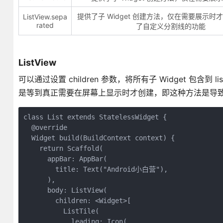
提供了子 Widget 创建方法，仅在需要展示时
ListView.sepa
rated
了自定义分割线的功能
ListView
可以通过设置 children 参数，将所有子 Widget 包含到
是等到真正需要在屏幕上显示时才创建，即这种方法是导
class List extends StatelessWidget {

  @override

  Widget build(BuildContext context) {

    return Scaffold(

      appBar: AppBar(

        title: Text("Android小白营"),

      ),

      body: ListView(

        children: <Widget>[

          ListTile(

            leading: Icon(
