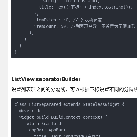
          leading: Icon(Icons.adb),

          title: Text("下标" + index.toString()),

        ),

        itemExtent: 46, // 列表项高度

        itemCount: 50, //列表项总数，不设置为无限加载

      ),

    );

  }

ListView.separatorBuilder
设置列表项之间的分隔线，可以根据下标设置不同的分隔
class ListSeparated extends StatelessWidget {

  @override

  Widget build(BuildContext context) {

    return Scaffold(

      appBar: AppBar(

        title: Text("Android小白营"),
