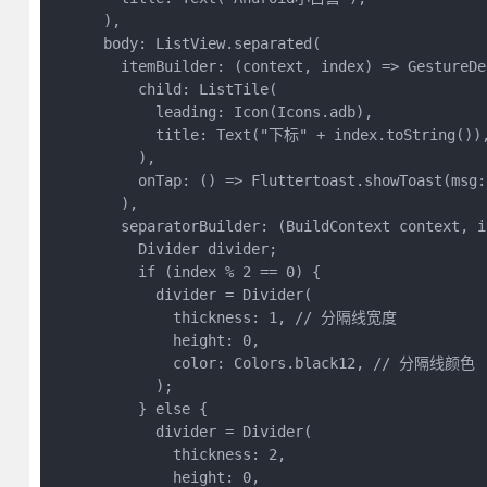
      ),

      body: ListView.separated(

        itemBuilder: (context, index) => GestureDet
          child: ListTile(

            leading: Icon(Icons.adb),

            title: Text("下标" + index.toString()),
          ),

          onTap: () => Fluttertoast.showToast(m
        ),

        separatorBuilder: (BuildContext context, in
          Divider divider;

          if (index % 2 == 0) {

            divider = Divider(

              thickness: 1, // 分隔线宽度

              height: 0,

              color: Colors.black12, // 分隔线颜色

            );

          } else {

            divider = Divider(

              thickness: 2,

              height: 0,
