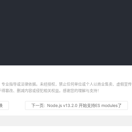
、专业指导或法律依据。未经授权，禁止任何单位或个人以商业售卖、虚假宣传
不得篡改、删减内容或侵犯相关权益。感谢您的理解与支持！
换
下一页:
Node.js v13.2.0 开始支持ES modules了