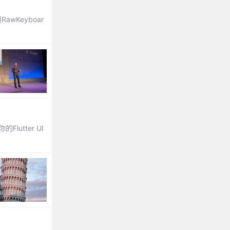
wKeyboar
utter UI