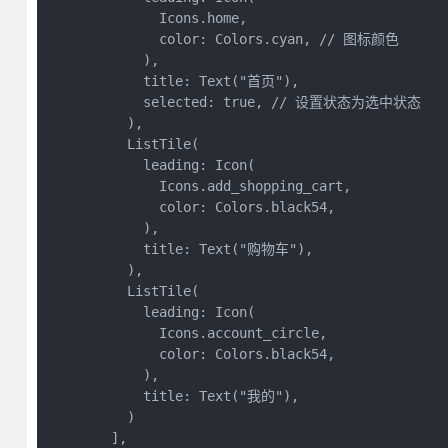
              Icons.home,

              color: Colors.cyan, // 图标颜色

            ),

            title: Text("首页"),

            selected: true, // 设置状态为选中状态

          ),

          ListTile(

            leading: Icon(

              Icons.add_shopping_cart,

              color: Colors.black54,

            ),

            title: Text("购物车"),

          ),

          ListTile(

            leading: Icon(

              Icons.account_circle,

              color: Colors.black54,

            ),

            title: Text("我的"),

          )

        ],
