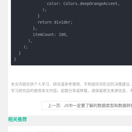
              color: Colors.deepOrangeAccent,

            );

          }

          return divider;

        },

        itemCount: 100,

      ),

    );

  }

本文内容仅供个人学习、研究或参考使用，不构成任何形式的决策建议
学习研究目的使用本文内容。如需分享或转载，请保留原文来源信息，
上一页:
JS中一定要了解的数据类型和数据转
相关推荐