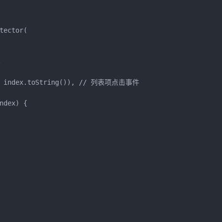
ector(



sg: index.toString()), // 列表项点击事件

dex) {
