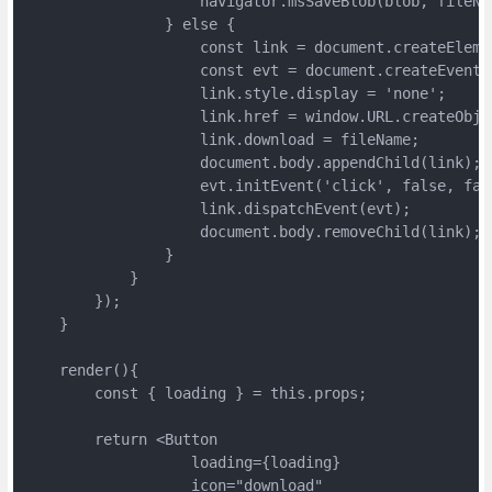
                    navigator.msSaveBlob(blob, fileNam
                } else {

                    const link = document.createElemen
                    const evt = document.createEvent('
                    link.style.display = 'none';

                    link.href = window.URL.createObjec
                    link.download = fileName;

                    document.body.appendChild(li
                    evt.initEvent('click', false, fals
                    link.dispatchEvent(evt);

                    document.body.removeChild(link);

                }

            }

        });

    }

    render(){

        const { loading } = this.props;

        return <Button 

                   loading={loading} 

                   icon="download" 
