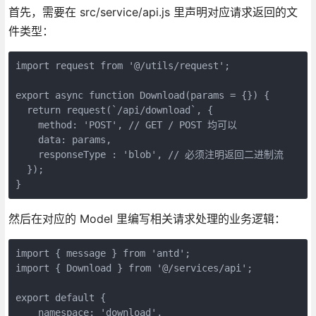
首先，需要在 src/service/api.js 里声明对应请求返回的文
件类型：
import request from '@/utils/request';

export async function Download(params = {}) {

  return request(`/api/download`, {

    method: 'POST', // GET / POST 均可以

    data: params,

    responseType : 'blob', // 必须注明返回二进制流

  });

}
然后在对应的 Model 里编写相关请求处理的业务逻辑：
import { message } from 'antd';

import { Download } from '@/services/api';

export default {

    namespace: 'download',
