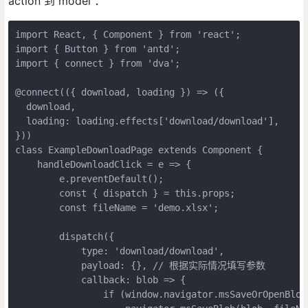
action 到 model ：
import React, { Component } from 'react';

import { Button } from 'antd';

import { connect } from 'dva';

@connect(({ download, loading }) => ({

  download,

  loading: loading.effects['download/download'],

}))

class ExampleDownloadPage extends Component {

    handleDownloadClick = e => {

        e.preventDefault();

        const { dispatch } = this.props;

        const fileName = 'demo.xlsx';

        dispatch({

            type: 'download/download',

            payload: {}, // 根据实际情况填写参数

            callback: blob => {

                if (window.navigator.msSaveOrOpenBlob)