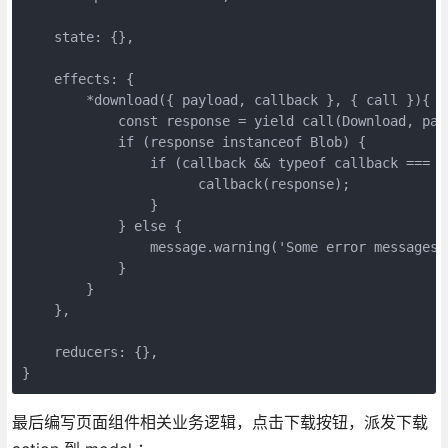
    state: {},

    effects: {

        *download({ payload, callback }, { call }){

            const response = yield call(Download, payl
            if (response instanceof Blob) {

                if (callback && typeof callback === 'f
                      callback(response);

                }

            } else {

                message.warning('Some error messages..
            }

        }

    },

    reducers: {},

}
最后编写页面组件相关业务逻辑，点击下载按钮，派发下载