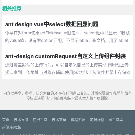
相关推荐
ant design vue中select数据回显问题
今早在对form使用setFieldsValue赋值时，select框中只显示了我赋
的value值，没有跟option匹配，不显示lable，查文档，用了lableI
nValue也无果（大概本前端萌新不会用吧QAQ）
ant-design customRequest自定义上传组件封装
通过覆盖默认的上传行为，可以自定义自己的上传实现,调用预上传
接口拿到上传地址与对象存储id,使用put方法上传文件并带上存储id
内容以共享、参考、研究为目的,不存在任何商业目的。其版权属原作者所有,如有
侵权或违规,请与小编联系!情况属实本人将予以删除!
首页
技术导航
在线工具
技术文章
教程资源
前端标签
AI工具集
前端库/框架