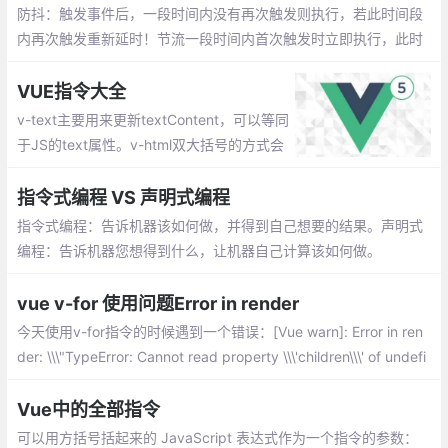
防抖：触发事件后，一段时间内没有再次触发则执行，若此时间段
内再次触发重新延时！节流一段时间内首次触发时立即执行，此时
间段内再次触发，不会执行！
VUE指令大全
v-text主要用来更新textContent，可以等同
于JS的text属性。v-html双大括号的方式会
将数据解释为纯文本，而非HTML。为了输
出真正的HTML，可以用v-html指令。它等
指令式编程 VS 声明式编程
同于JS的innerHtml属性。
指令式编程：告诉机器该如何做，并得到自己想要的结果。声明式
编程：告诉机器您想得到什么，让机器自己计算该如何做。
vue v-for 使用问题Error in render
今天使用v-for指令的时候遇到一个错误：[Vue warn]: Error in ren
der: \\\"TypeError: Cannot read property \\\'children\\\' of undefi
ned\\\"，猜测使用了嵌套属性的原因，在页面中无法解析出具体属
性值
Vue中的全部指令
可以用方括号括起来的 JavaScript 表达式作为一个指令的参数：