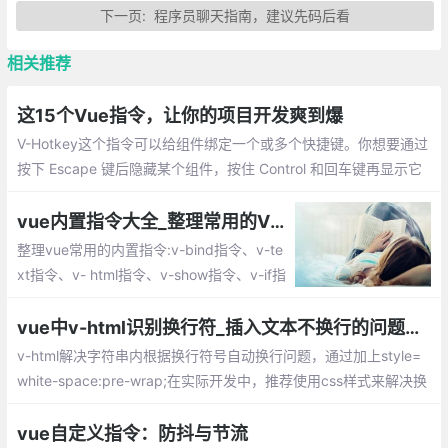
下一页:
程序员聊天指南，建议先码后看
相关推荐
这15个Vue指令，让你的项目开发爽到爆
V-Hotkey这个指令可以给组件绑定一个或多个快捷键。你想要通过
按下 Escape 键后隐藏某个组件，按住 Control 和回车键再显示它
吗？小菜一碟：你想要点击外部区域关掉某个组件吗？用这个指令
可以轻松实现。
vue内置指令大全_整理常用的Vue内置指令
整理vue常用的内置指令:v-bind指令、v-te
xt指令、v- html指令、v-show指令、v-if指
令、v-else 指令、v-else-if 指令、v-for 指
令、v-on 指令、v-model 指令、v-once 指
vue中v-html识别换行符_插入文本不换行的问题解决总汇
令、v-cloak指令、v-pre指令
v-html解决字符串内根据换行符号自动换行问题，通过加上style=
white-space:pre-wrap;在实际开发中，推荐使用css样式来解决换
行问题，在这里简单介绍下关于white-space属性有哪些？
vue自定义指令：防抖与节流