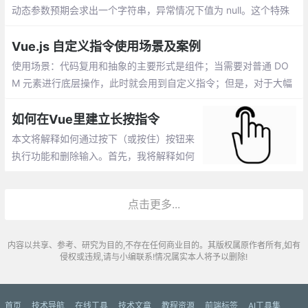
动态参数预期会求出一个字符串，异常情况下值为 null。这个特殊
的 null 值可以被显性地用于移除绑定。任何其它非字符串类型的值
都将会触发一个警告。
Vue.js 自定义指令使用场景及案例
使用场景：代码复用和抽象的主要形式是组件；当需要对普通 DO
M 元素进行底层操作，此时就会用到自定义指令；但是，对于大幅
度的 DOM 变动，还是应该使用组件
如何在Vue里建立长按指令
本文将解释如何通过按下（或按住）按钮来
执行功能和删除输入。首先，我将解释如何
在VanillaJS中实现这一目标。然后，为它创
建一个Vue指令。那么，让我们开始吧。
点击更多...
内容以共享、参考、研究为目的,不存在任何商业目的。其版权属原作者所有,如有
侵权或违规,请与小编联系!情况属实本人将予以删除!
首页
技术导航
在线工具
技术文章
教程资源
前端标签
AI工具集